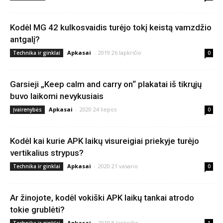
Kodėl MG 42 kulkosvaidis turėjo tokį keistą vamzdžio
antgalį?
Apkasai
-
2019 26 lapkričio
Technika ir ginklai
0
Garsieji „Keep calm and carry on“ plakatai iš tikrųjų
buvo laikomi nevykusiais
Apkasai
-
2020 24 liepos
Įvairenybės
0
Kodėl kai kurie APK laikų visureigiai priekyje turėjo
vertikalius strypus?
Apkasai
-
2020 21 vasario
Technika ir ginklai
0
Ar žinojote, kodėl vokiški APK laikų tankai atrodo
tokie grublėti?
Apkasai
-
2019 8 lapkričio