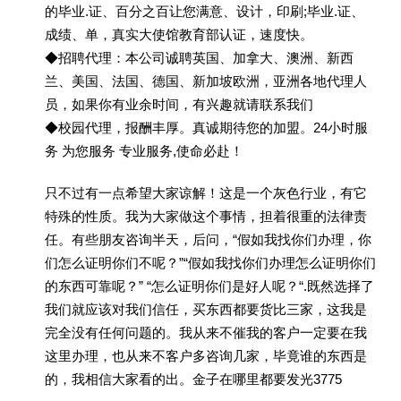
的毕业.证、百分之百让您满意、设计，印刷;毕业.证、
成绩、单，真实大使馆教育部认证，速度快。
◆招聘代理：本公司诚聘英国、加拿大、澳洲、新西
兰、美国、法国、德国、新加坡欧洲，亚洲各地代理人
员，如果你有业余时间，有兴趣就请联系我们
◆校园代理，报酬丰厚。真诚期待您的加盟。24小时服
务 为您服务 专业服务,使命必赴！
只不过有一点希望大家谅解！这是一个灰色行业，有它
特殊的性质。我为大家做这个事情，担着很重的法律责
任。有些朋友咨询半天，后问，“假如我找你们办理，你
们怎么证明你们不呢？”“假如我找你们办理怎么证明你们
的东西可靠呢？” “怎么证明你们是好人呢？“.既然选择了
我们就应该对我们信任，买东西都要货比三家，这我是
完全没有任何问题的。我从来不催我的客户一定要在我
这里办理，也从来不客户多咨询几家，毕竟谁的东西是
的，我相信大家看的出。金子在哪里都要发光3775