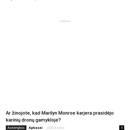
- reklama -
Ar žinojote, kad Marilyn Monroe karjera prasidėjo
karinių dronų gamykloje?
Apkasai
-
2020 8 kovo
Asmenybės
0