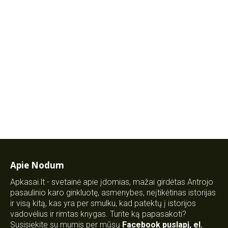
Apie Nodum
Apkasai.lt - svetainė apie įdomias, mažai girdėtas Antrojo
pasaulinio karo ginkluotę, asmenybes, neįtikėtinas istorijas
ir visą kitą, kas yra per smulku, kad patektų į istorijos
vadovėlius ir rimtas knygas. Turite ką papasakoti?
Susisiekite su mumis per mūsų
Facebook puslapį
,
el.