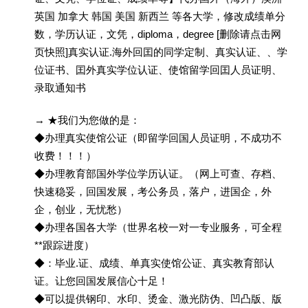
英国 加拿大 韩国 美国 新西兰 等各大学，修改成绩单分
数，学历认证，文凭，diploma，degree [删除请点击网
页快照]真实认证.海外回囯的同学定制、真实认证、、学
位证书、囯外真实学位认证、使馆留学回囯人员证明、
录取通知书
→ ★我们为您做的是：
◆办理真实使馆公证（即留学回国人员证明，不成功不
收费！！！）
◆办理教育部国外学位学历认证。（网上可查、存档、
快速稳妥，回国发展，考公务员，落户，进国企，外
企，创业，无忧愁）
◆办理各国各大学（世界名校一对一专业服务，可全程
**跟踪进度）
◆：毕业.证、成绩、单真实使馆公证、真实教育部认
证。让您回国发展信心十足！
◆可以提供钢印、水印、烫金、激光防伪、凹凸版、版