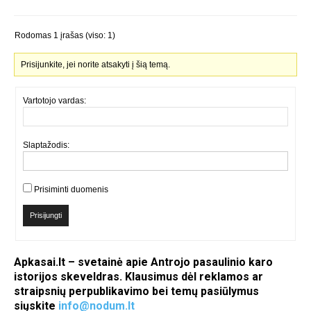
Rodomas 1 įrašas (viso: 1)
Prisijunkite, jei norite atsakyti į šią temą.
Vartotojo vardas:
Slaptažodis:
Prisiminti duomenis
Prisijungti
Apkasai.lt – svetainė apie Antrojo pasaulinio karo
istorijos skeveldras. Klausimus dėl reklamos ar
straipsnių perpublikavimo bei temų pasiūlymus
siųskite
info@nodum.lt