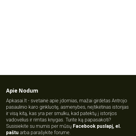
Apie Nodum
Apkasai.lt - svetainė apie įdomias, mažai girdėtas Antrojo
pasaulinio karo ginkluotę, asmenybes, neįtikėtinas istorijas
ir visą kitą, kas yra per smulku, kad patektų į istorijos
vadovėlius ir rimtas knygas. Turite ką papasakoti?
Susisiekite su mumis per mūsų
Facebook puslapį
,
el.
paštu
arba parašykite forume.