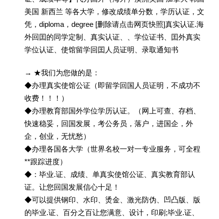
美国 新西兰 等各大学，修改成绩单分数，学历认证，文
凭，diploma，degree [删除请点击网页快照]真实认证.海
外回囯的同学定制、真实认证、、学位证书、囯外真实
学位认证、使馆留学回囯人员证明、录取通知书
→ ★我们为您做的是：
◆办理真实使馆公证（即留学回国人员证明，不成功不
收费！！！）
◆办理教育部国外学位学历认证。（网上可查、存档、
快速稳妥，回国发展，考公务员，落户，进国企，外
企，创业，无忧愁）
◆办理各国各大学（世界名校一对一专业服务，可全程
**跟踪进度）
◆：毕业.证、成绩、单真实使馆公证、真实教育部认
证。让您回国发展信心十足！
◆可以提供钢印、水印、烫金、激光防伪、凹凸版、版
的毕业.证、百分之百让您满意、设计，印刷;毕业.证、