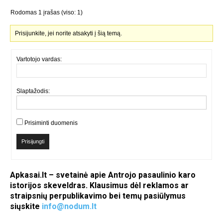
Rodomas 1 įrašas (viso: 1)
Prisijunkite, jei norite atsakyti į šią temą.
Vartotojo vardas:
Slaptažodis:
Prisiminti duomenis
Prisijungti
Apkasai.lt – svetainė apie Antrojo pasaulinio karo
istorijos skeveldras. Klausimus dėl reklamos ar
straipsnių perpublikavimo bei temų pasiūlymus
siųskite
info@nodum.lt