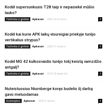
Kodėl supersunkusis T28 taip ir nepasiekė mūšio
lauko?
Apkasai
-
2020 24 birželio
Technika ir ginklai
0
Kodėl kai kurie APK laikų visureigiai priekyje turėjo
vertikalius strypus?
Apkasai
-
2020 21 vasario
Technika ir ginklai
0
Kodėl MG 42 kulkosvaidis turėjo tokį keistą vamzdžio
antgalį?
Apkasai
-
2019 26 lapkričio
Technika ir ginklai
0
Nuteistuosius Niurnberge koręs budelis šį darbą
gavo meluodamas
Apkasai
-
2020 9 sausio
Asmenybės
0