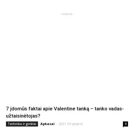
- reklama -
7 įdomūs faktai apie Valentine tanką – tanko vadas-
užtaisinėtojas?
Apkasai
-
2021 14 vasario
Technika ir ginklai
0