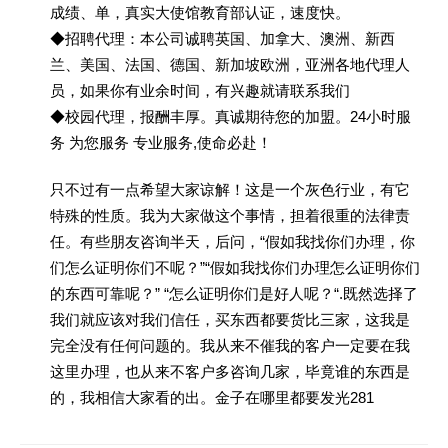
成绩、单，真实大使馆教育部认证，速度快。
◆招聘代理：本公司诚聘英国、加拿大、澳洲、新西
兰、美国、法国、德国、新加坡欧洲，亚洲各地代理人
员，如果你有业余时间，有兴趣就请联系我们
◆校园代理，报酬丰厚。真诚期待您的加盟。24小时服
务 为您服务 专业服务,使命必赴！
只不过有一点希望大家谅解！这是一个灰色行业，有它
特殊的性质。我为大家做这个事情，担着很重的法律责
任。有些朋友咨询半天，后问，“假如我找你们办理，你
们怎么证明你们不呢？”“假如我找你们办理怎么证明你们
的东西可靠呢？” “怎么证明你们是好人呢？“.既然选择了
我们就应该对我们信任，买东西都要货比三家，这我是
完全没有任何问题的。我从来不催我的客户一定要在我
这里办理，也从来不客户多咨询几家，毕竟谁的东西是
的，我相信大家看的出。金子在哪里都要发光281