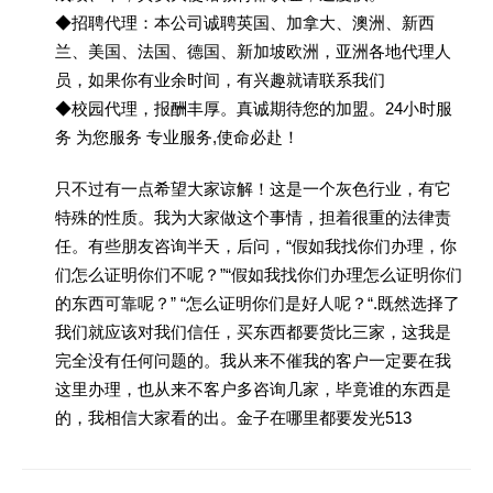
◆招聘代理：本公司诚聘英国、加拿大、澳洲、新西
兰、美国、法国、德国、新加坡欧洲，亚洲各地代理人
员，如果你有业余时间，有兴趣就请联系我们
◆校园代理，报酬丰厚。真诚期待您的加盟。24小时服
务 为您服务 专业服务,使命必赴！
只不过有一点希望大家谅解！这是一个灰色行业，有它
特殊的性质。我为大家做这个事情，担着很重的法律责
任。有些朋友咨询半天，后问，“假如我找你们办理，你
们怎么证明你们不呢？”“假如我找你们办理怎么证明你们
的东西可靠呢？” “怎么证明你们是好人呢？“.既然选择了
我们就应该对我们信任，买东西都要货比三家，这我是
完全没有任何问题的。我从来不催我的客户一定要在我
这里办理，也从来不客户多咨询几家，毕竟谁的东西是
的，我相信大家看的出。金子在哪里都要发光513