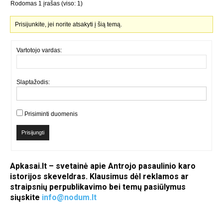
Rodomas 1 įrašas (viso: 1)
Prisijunkite, jei norite atsakyti į šią temą.
Vartotojo vardas:
Slaptažodis:
Prisiminti duomenis
Prisijungti
Apkasai.lt – svetainė apie Antrojo pasaulinio karo
istorijos skeveldras. Klausimus dėl reklamos ar
straipsnių perpublikavimo bei temų pasiūlymus
siųskite
info@nodum.lt