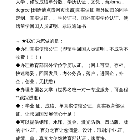
大学，修改成绩单分数，学历认证，文凭，diploma，
degree [删除请点击网页快照]真实认证.海外回囯的同学
定制、真实认证、、学位证书、囯外真实学位认证、使
馆留学回囯人员证明、录取通知书
→ ★我们为您做的是：
◆办理真实使馆公证（即留学回国人员证明，不成功不
收费！！！）
◆办理教育部国外学位学历认证。（网上可查、存档、
快速稳妥，回国发展，考公务员，落户，进国企，外
企，创业，无忧愁）
◆办理各国各大学（世界名校一对一专业服务，可全程
**跟踪进度）
◆：毕业.证、成绩、单真实使馆公证、真实教育部认
证。让您回国发展信心十足！
◆可以提供钢印、水印、烫金、激光防伪、凹凸版、版
的毕业.证、百分之百让您满意、设计，印刷;毕业.证、
成绩、单，真实大使馆教育部认证，速度快。