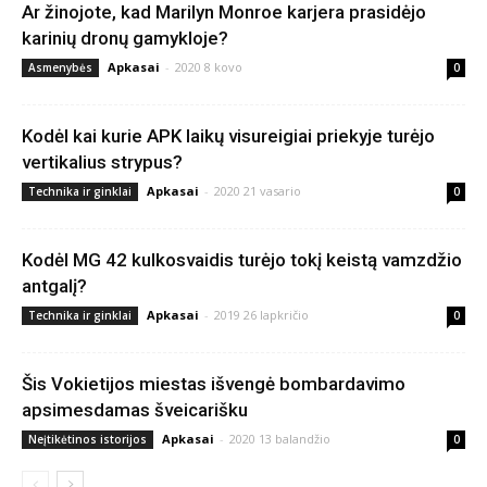
Ar žinojote, kad Marilyn Monroe karjera prasidėjo
karinių dronų gamykloje?
Apkasai
-
2020 8 kovo
Asmenybės
0
Kodėl kai kurie APK laikų visureigiai priekyje turėjo
vertikalius strypus?
Apkasai
-
2020 21 vasario
Technika ir ginklai
0
Kodėl MG 42 kulkosvaidis turėjo tokį keistą vamzdžio
antgalį?
Apkasai
-
2019 26 lapkričio
Technika ir ginklai
0
Šis Vokietijos miestas išvengė bombardavimo
apsimesdamas šveicarišku
Apkasai
-
2020 13 balandžio
Neįtikėtinos istorijos
0