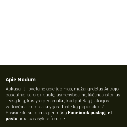
Apie Nodum
Apkasai.lt - svetainė apie įdomias, mažai girdėtas Antrojo
pasaulinio karo ginkluotę, asmenybes, neįtikėtinas istorijas
ir visą kitą, kas yra per smulku, kad patektų į istorijos
vadovėlius ir rimtas knygas. Turite ką papasakoti?
Susisiekite su mumis per mūsų
Facebook puslapį
,
el.
paštu
arba parašykite forume.