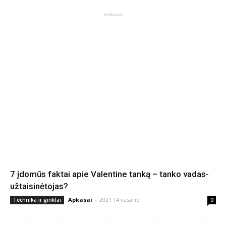
- reklama -
7 įdomūs faktai apie Valentine tanką – tanko vadas-
užtaisinėtojas?
Apkasai
-
2021 14 vasario
Technika ir ginklai
0