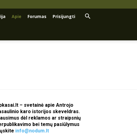
ija
Apie
Forumas
Prisijungti
pkasai.lt – svetainė apie Antrojo
asaulinio karo istorijos skeveldras.
lausimus dėl reklamos ar straipsnių
erpublikavimo bei temų pasiūlymus
iųskite
info@nodum.lt