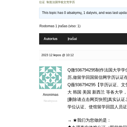
位证
,
制造法国学校文凭学历
This topic has 0 atsakymų, 1 dalyvis, and was last upd
Rodomas 1 įrašas (viso: 1)
Autorius
Įrašai
2023 12 liepos @ 10:12
Q微936794295制作法国大
历,做留学回国留信网学历认证存档可查Univ
Q薇936794295【学历认
大 韩国 美国 新西兰 等各大学，
Anonimas
[删除请点击网页快照]真实认
Neaktyvus
学位认证、使馆留学回囯人员证
→ ★我们为您做的是：