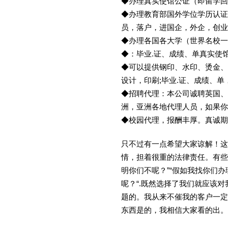
◆办理真实使馆公证（即留学
◆办理教育部国外学位学历认证
员，落户，进国企，外企，创
◆办理各国各大学（世界名校
◆：毕业.证、成绩、单真实使
◆可以提供钢印、水印、烫金、
设计，印刷;毕业.证、成绩、
◆招聘代理：本公司诚聘英国、
洲，亚洲各地代理人员，如果你
◆校园代理，报酬丰厚。真诚期待
只不过有一点希望大家谅解！这
情，担着很重的法律责任。有些
明你们不呢？”“假如我找你们办
呢？“.既然选择了我们就应该
题的。我从来不催我的客户一定
东西是的，我相信大家看的出。金