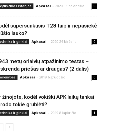
Apkasai
-
2020 13 balandžio
eįtikėtinos istorijos
0
odėl supersunkusis T28 taip ir nepasiekė
ūšio lauko?
Apkasai
-
2020 24 birželio
echnika ir ginklai
0
943 metų orlaivių atpažinimo testas –
tskrenda priešas ar draugas? (2 dalis)
Apkasai
-
2019 6 gruodžio
vairenybės
0
r žinojote, kodėl vokiški APK laikų tankai
trodo tokie grublėti?
Apkasai
-
2019 8 lapkričio
echnika ir ginklai
1