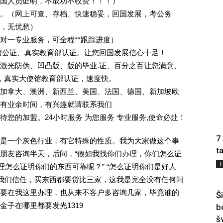
回国人员证明，不成功不收费！！！）
。（网上可查、存档、快速稳妥，回国发展，考公务
业，无忧愁）
一对一专业服务，可全程**跟踪进度）
馆公证、真实教育部认证。让您回国发展信心十足！
激光防伪、凹凸版、版的毕业.证、百分之百让您满意、
单，真实大使馆教育部认证，速度快。
加拿大、澳洲、新西兰、美国、法国、德国、新加坡欧
有业余时间，有兴趣就请联系我们
您的加盟。24小时服务 为您服务 专业服务,使命必赴！
7
是一个灰色行业，有它特殊的性质。我为大家做这个事
t
朋友咨询半天，后问，“假如我找你们办理，你们怎么证
T
理怎么证明你们的东西可靠呢？” “怎么证明你们是好人
对我们信任，买东西都要货比三家，这我是完全没有任何问
要在我这里办理，也从来不客户多咨询几家，毕竟谁的
Š
子在哪里都要发光1319
b
š