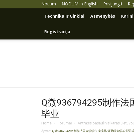
Nodum
NODUM in English
Prisijungti
Reg
Technika Ir Ginklai
Asmenybės
Karin
Registracija
Q微936794295制
毕业
Home
›
Forumai
›
Antrasis pasaulinis karas Lietuvo
Žymos:
Q微936794295制作法国大学学位成绩单/做亚眠大学毕业证