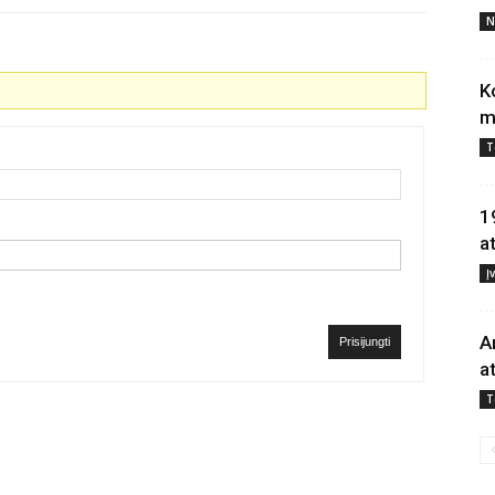
N
K
m
T
1
a
Į
A
Prisijungti
a
T