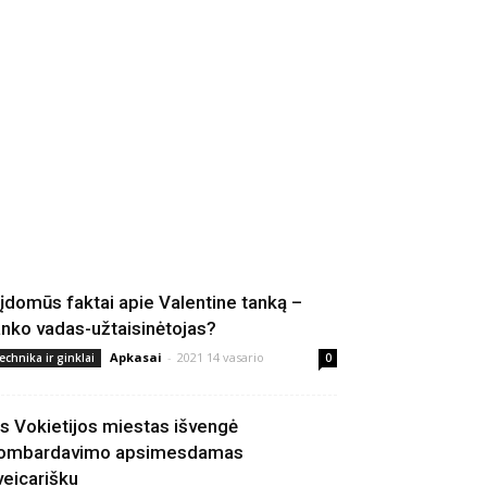
 įdomūs faktai apie Valentine tanką –
anko vadas-užtaisinėtojas?
Apkasai
-
2021 14 vasario
echnika ir ginklai
0
is Vokietijos miestas išvengė
ombardavimo apsimesdamas
veicarišku