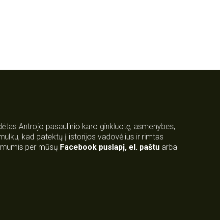
rdėtas Antrojo pasaulinio karo ginkluotę, asmenybes,
 smulku, kad patektų į istorijos vadovėlius ir rimtas
su mumis per mūsų
Facebook puslapį
,
el. paštu
arba