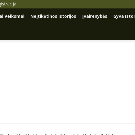
istracija
iai Veiksmai
Neįtikėtinos Istorijos
Įvairenybės
Gyva Istor