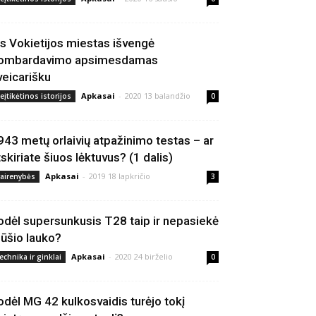
is Vokietijos miestas išvengė
ombardavimo apsimesdamas
veicarišku
Apkasai
-
2020 13 balandžio
eįtikėtinos istorijos
0
943 metų orlaivių atpažinimo testas – ar
tskiriate šiuos lėktuvus? (1 dalis)
Apkasai
-
2019 18 lapkričio
vairenybės
3
odėl supersunkusis T28 taip ir nepasiekė
ūšio lauko?
Apkasai
-
2020 24 birželio
echnika ir ginklai
0
odėl MG 42 kulkosvaidis turėjo tokį