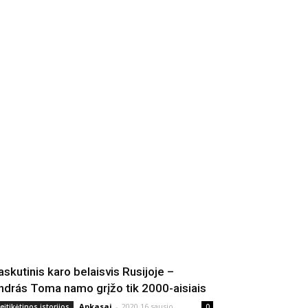
askutinis karo belaisvis Rusijoje –
ndrás Toma namo grįžo tik 2000-aisiais
Apkasai
-
2020 16 sausio
eįtikėtinos istorijos
0