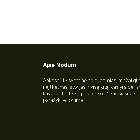
Apie Nodum
Apkasai.lt - svetainė apie įdomias, mažai gi
neįtikėtinas istorijas ir visą kitą, kas yra per
knygas. Turite ką papasakoti? Susisiekite 
parašykite forume.