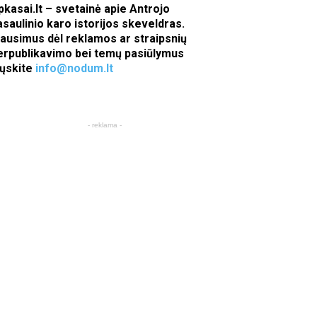
pkasai.lt – svetainė apie Antrojo
asaulinio karo istorijos skeveldras.
lausimus dėl reklamos ar straipsnių
erpublikavimo bei temų pasiūlymus
iųskite
info@nodum.lt
- reklama -