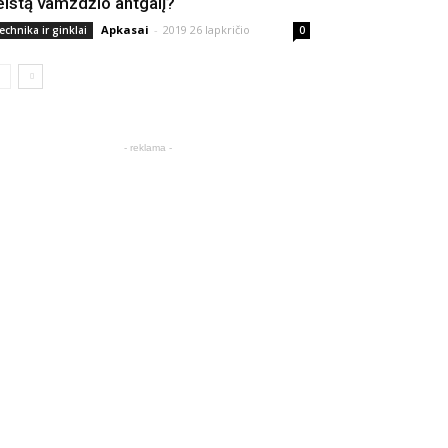
eistą vamzdžio antgalį?
Apkasai
-
2019 26 lapkričio
echnika ir ginklai
0
- reklama -