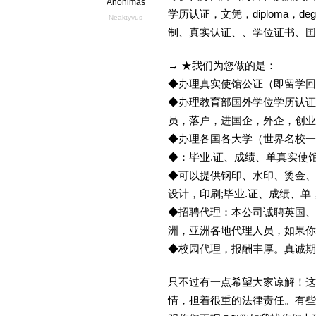
Anonimas
学历认证，文凭，diploma，d
Neaktyvus
制、真实认证、、学位证书、囯
→ ★我们为您做的是：
◆办理真实使馆公证（即留学
◆办理教育部国外学位学历认证
员，落户，进国企，外企，创
◆办理各国各大学（世界名校
◆：毕业.证、成绩、单真实使
◆可以提供钢印、水印、烫金、
设计，印刷;毕业.证、成绩、
◆招聘代理：本公司诚聘英国、
洲，亚洲各地代理人员，如果你
◆校园代理，报酬丰厚。真诚期待
只不过有一点希望大家谅解！这
情，担着很重的法律责任。有些