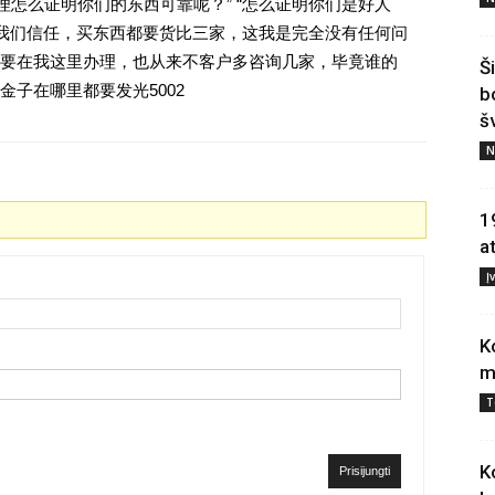
理怎么证明你们的东西可靠呢？” “怎么证明你们是好人
对我们信任，买东西都要货比三家，这我是完全没有任何问
要在我这里办理，也从来不客户多咨询几家，毕竟谁的
Š
子在哪里都要发光5002
b
š
N
1
a
Į
K
m
T
K
Prisijungti