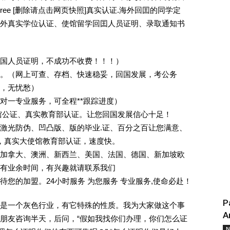
egree [删除请点击网页快照]真实认证.海外回囯的同学定
外真实学位认证、使馆留学回囯人员证明、录取通知书
回国人员证明，不成功不收费！！！）
。（网上可查、存档、快速稳妥，回国发展，考公务
业，无忧愁）
一对一专业服务，可全程**跟踪进度）
馆公证、真实教育部认证。让您回国发展信心十足！
激光防伪、凹凸版、版的毕业.证、百分之百让您满意、
单，真实大使馆教育部认证，速度快。
加拿大、澳洲、新西兰、美国、法国、德国、新加坡欧
有业余时间，有兴趣就请联系我们
您的加盟。24小时服务 为您服务 专业服务,使命必赴！
P
是一个灰色行业，有它特殊的性质。我为大家做这个事
A
朋友咨询半天，后问，“假如我找你们办理，你们怎么证
N