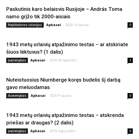
Paskutinis karo belaisvis Rusijoje – András Toma
namo grįžo tik 2000-aisiais
Apkasai
-
2020 16 sausio
Neįtikėtinos istorijos
0
1943 metų orlaivių atpažinimo testas – ar atskiriate
šiuos lėktuvus? (1 dalis)
Apkasai
-
2019 18 lapkričio
Įvairenybės
3
Nuteistuosius Niurnberge koręs budelis šį darbą
gavo meluodamas
Apkasai
-
2020 9 sausio
Asmenybės
0
1943 metų orlaivių atpažinimo testas – atskrenda
priešas ar draugas? (2 dalis)
Apkasai
-
2019 6 gruodžio
Įvairenybės
0