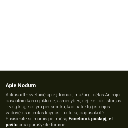
Apie Nodum
Apkasai.lt - svetainė apie įdomias, mažai girdėtas Antrojo
pasaulinio karo ginkluotę, asmenybes, neįtikėtinas istorijas
ir visą kitą, kas yra per smulku, kad patektų į istorijos
vadovėlius ir rimtas knygas. Turite ką papasakoti?
Susisiekite su mumis per mūsų
Facebook puslapį
,
el.
paštu
arba parašykite forume.