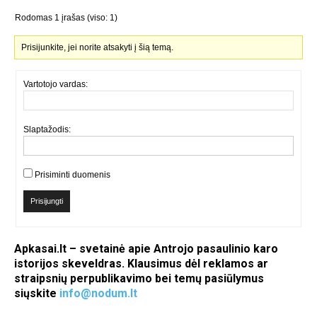
Rodomas 1 įrašas (viso: 1)
Prisijunkite, jei norite atsakyti į šią temą.
Vartotojo vardas:
Slaptažodis:
Prisiminti duomenis
Prisijungti
Apkasai.lt – svetainė apie Antrojo pasaulinio karo
istorijos skeveldras. Klausimus dėl reklamos ar
straipsnių perpublikavimo bei temų pasiūlymus
siųskite
info@nodum.lt