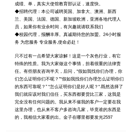
成绩、单，真实大使馆教育部认证，速度快。
◆招聘代理：本公司诚聘英国、加拿大、澳洲、新西
兰、美国、法国、德国、新加坡欧洲，亚洲各地代理人
员，如果你有业余时间，有兴趣就请联系我们
◆校园代理，报酬丰厚。真诚期待您的加盟。24小时服
务 为您服务 专业服务,使命必赴！
只不过有一点希望大家谅解！这是一个灰色行业，有它
特殊的性质。我为大家做这个事情，担着很重的法律责
任。有些朋友咨询半天，后问，“假如我找你们办理，你
们怎么证明你们不呢？”“假如我找你们办理怎么证明你们
的东西可靠呢？” “怎么证明你们是好人呢？“.既然选择了
我们就应该对我们信任，买东西都要货比三家，这我是
完全没有任何问题的。我从来不催我的客户一定要在我
这里办理，也从来不客户多咨询几家，毕竟谁的东西是
的，我相信大家看的出。金子在哪里都要发光2597