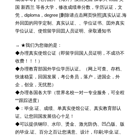
国 新西兰 等各大学，修改成绩单分数，学历认证，文
凭，diploma，degree [删除请点击网页快照]真实认证.海
外回囯的同学定制、真实认证、、学位证书、囯外真实
学位认证、使馆留学回囯人员证明、录取通知书
→ ★我们为您做的是：
◆办理真实使馆公证（即留学回国人员证明，不成功不
收费！！！）
◆办理教育部国外学位学历认证。（网上可查、存档、
快速稳妥，回国发展，考公务员，落户，进国企，外
企，创业，无忧愁）
◆办理各国各大学（世界名校一对一专业服务，可全程
**跟踪进度）
◆：毕业.证、成绩、单真实使馆公证、真实教育部认
证。让您回国发展信心十足！
◆可以提供钢印、水印、烫金、激光防伪、凹凸版、版
的毕业.证、百分之百让您满意、设计，印刷;毕业.证、