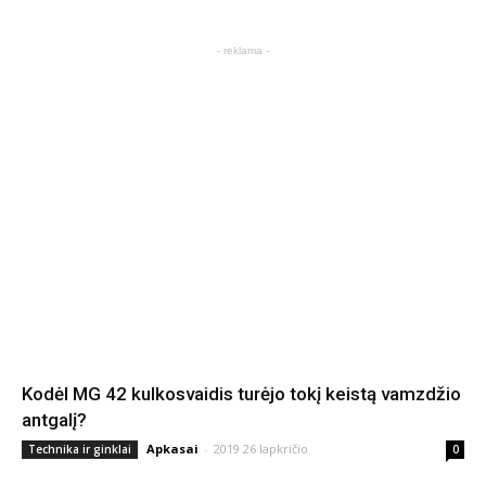
- reklama -
Kodėl MG 42 kulkosvaidis turėjo tokį keistą vamzdžio
antgalį?
Apkasai
-
2019 26 lapkričio
Technika ir ginklai
0