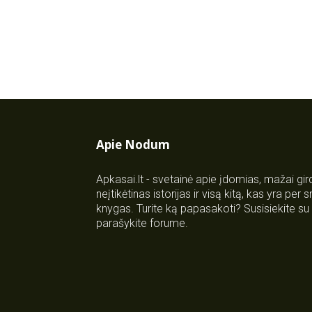
Apie Nodum
Apkasai.lt - svetainė apie įdomias, mažai gi
neįtikėtinas istorijas ir visą kitą, kas yra per
knygas. Turite ką papasakoti? Susisiekite 
parašykite forume.