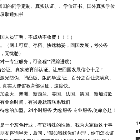
外回囯的同学定制、真实认证、、学位证书、囯外真实学位
录取通知书
回国人员证明，不成功不收费！！！）
。（网上可查、存档、快速稳妥，回国发展，考公务
业，无忧愁）
一对一专业服务，可全程**跟踪进度）
馆公证、真实教育部认证。让您回国发展信心十足！
激光防伪、凹凸版、版的毕业.证、百分之百让您满意、
单，真实大使馆教育部认证，速度快。
加拿大、澳洲、新西兰、美国、法国、德国、新加坡欧
有业余时间，有兴趣就请联系我们
您的加盟。24小时服务 为您服务 专业服务,使命必赴！
1
是一个灰色行业，有它特殊的性质。我为大家做这个事
a
朋友咨询半天，后问，“假如我找你们办理，你们怎么证
Į