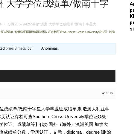
作澳洲 大学学位成绩单/做南十字
A
p
Apkasai.lt
K
p
je
›
Q微936794295制作澳洲 大学学位成绩单/做南十字星大
s
毕业证成绩单
,
做留学回国留信网学历认证存档可查Southern Cross University学位证
,
制造
ated
prieš 3 metai
by
Anonimas
.
#10315
大学学位成绩单/做南十字星大学毕业证成绩单,制造澳大利亚学
档可查Southern Cross University学位证Q薇
文凭、学位证、成绩单等】代办国外（海外）澳洲英国 加拿大
成绩单分数，学历认证，文凭，diploma，degree [删除