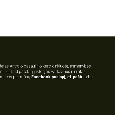
rdėtas Antrojo pasaulinio karo ginkluotę, asmenybes,
 smulku, kad patektų į istorijos vadovėlius ir rimtas
su mumis per mūsų
Facebook puslapį
,
el. paštu
arba