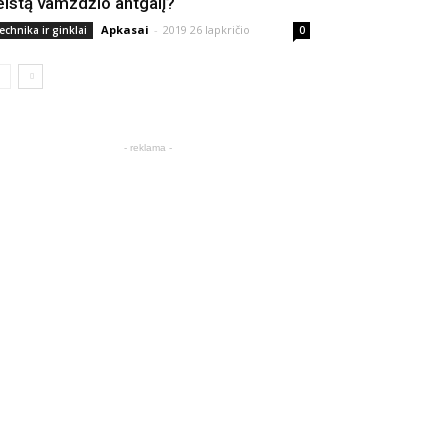
eistą vamzdžio antgalį?
Apkasai
-
2019 26 lapkričio
echnika ir ginklai
0
- reklama -