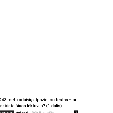
943 metų orlaivių atpažinimo testas – ar
tskiriate šiuos lėktuvus? (1 dalis)
Apkasai
-
2019 18 lapkričio
vairenybės
3