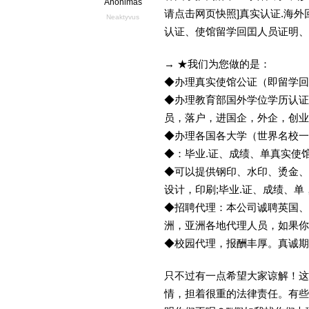
Anonimas
请点击网页快照]真实认证.海
Neaktyvus
认证、使馆留学回囯人员证明、
→ ★我们为您做的是：
◆办理真实使馆公证（即留学
◆办理教育部国外学位学历认证
员，落户，进国企，外企，创
◆办理各国各大学（世界名校
◆：毕业.证、成绩、单真实使
◆可以提供钢印、水印、烫金、
设计，印刷;毕业.证、成绩、
◆招聘代理：本公司诚聘英国、
洲，亚洲各地代理人员，如果你
◆校园代理，报酬丰厚。真诚期待
只不过有一点希望大家谅解！这
情，担着很重的法律责任。有些