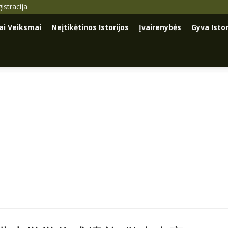
istracija
iai Veiksmai
Neįtikėtinos Istorijos
Įvairenybės
Gyva Istor