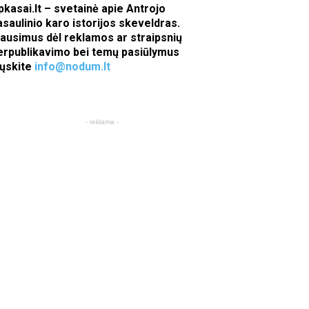
pkasai.lt – svetainė apie Antrojo
asaulinio karo istorijos skeveldras.
lausimus dėl reklamos ar straipsnių
erpublikavimo bei temų pasiūlymus
iųskite
info@nodum.lt
- reklama -