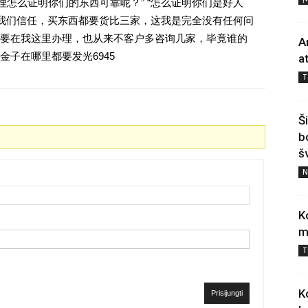
理怎么证明你们的东西可靠呢？” “怎么证明你们是好人
对我们信任，买东西都要货比三家，这我是完全没有任何问
要在我这里办理，也从来不客户多咨询几家，毕竟谁的
A
子在哪里都要发光6945
a
T
Š
b
š
N
K
m
T
K
Prisijungti