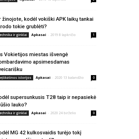
r žinojote, kodėl vokiški APK laikų tankai
trodo tokie grublėti?
Apkasai
-
2019 8 lapkričio
echnika ir ginklai
1
is Vokietijos miestas išvengė
ombardavimo apsimesdamas
veicarišku
Apkasai
-
2020 13 balandžio
eįtikėtinos istorijos
0
odėl supersunkusis T28 taip ir nepasiekė
ūšio lauko?
Apkasai
-
2020 24 birželio
echnika ir ginklai
0
odėl MG 42 kulkosvaidis turėjo tokį