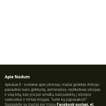
Apie Nodum
Apkasai.lt - svetainė apie įdomias, mažai girdėtas Antrojo
pasaulinio karo ginkluotę, asmenybes, neįtikėtinas istorijas
ir visą kitą, kas yra per smulku, kad patektų į istorijos
vadovėlius ir rimtas knygas. Turite ką papasakoti?
Susisiekite su mumis per mūsų
Facebook puslapį
,
el.