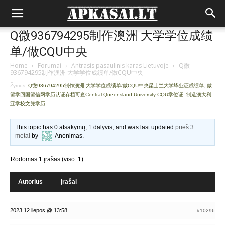
Q微936794295制作澳洲 大学学位成绩
单/做CQU中央
Home
›
Forumai
›
Antrasis pasaulinis karas Lietuvoje
›
Q微
936794295制作澳洲 大学学位成绩单/做CQU中央
Žymos:
Q微936794295制作澳洲 大学学位成绩单/做CQU中央昆士兰大学毕业证成绩单
,
做
留学回国留信网学历认证存档可查Central Queensland University CQU学位证
,
制造澳大利
亚学校文凭学历
This topic has 0 atsakymų, 1 dalyvis, and was last updated
prieš 3
metai
by
Anonimas
.
Rodomas 1 įrašas (viso: 1)
Autorius
Įrašai
2023 12 liepos @ 13:58
#10296