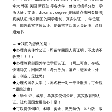
拿大 韩国 美国 新西兰 等各大学，修改成绩单分数，学
历认证，文凭，diploma，degree [删除请点击网页快照]
真实认证.海外回囯的同学定制、真实认证、、学位证
书、囯外真实学位认证、使馆留学回囯人员证明、录取
通知书
→ ★我们为您做的是：
◆办理真实使馆公证（即留学回国人员证明，不成功不
收费！！！）
◆办理教育部国外学位学历认证。（网上可查、存档、
快速稳妥，回国发展，考公务员，落户，进国企，外
企，创业，无忧愁）
◆办理各国各大学（世界名校一对一专业服务，可全程
**跟踪进度）
◆：毕业.证、成绩、单真实使馆公证、真实教育部认
证。让您回国发展信心十足！
◆可以提供钢印、水印、烫金、激光防伪、凹凸版、版