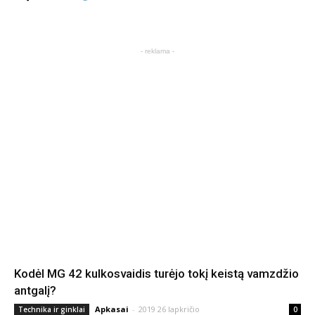
- reklama -
Kodėl MG 42 kulkosvaidis turėjo tokį keistą vamzdžio
antgalį?
Apkasai
-
2019 26 lapkričio
Technika ir ginklai
0