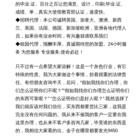
的毕业.证、百分之百让您满意、设计，印刷;毕业.证、
成绩、单，真实大使馆教育部认证，速度快。
◆招聘代理：本公司诚聘英国、加拿大、澳洲、新西
兰、美国、法国、德国、新加坡欧洲，亚洲各地代理人
员，如果你有业余时间，有兴趣就请联系我们
◆校园代理，报酬丰厚。真诚期待您的加盟。24小时服
务 为您服务 专业服务,使命必赴！
只不过有一点希望大家谅解！这是一个灰色行业，有它
特殊的性质。我为大家做这个事情，担着很重的法律责
任。有些朋友咨询半天，后问，“假如我找你们办理，你
们怎么证明你们不呢？”“假如我找你们办理怎么证明你们
的东西可靠呢？” “怎么证明你们是好人呢？“.既然选择了
我们就应该对我们信任，买东西都要货比三家，这我是
完全没有任何问题的。我从来不催我的客户一定要在我
这里办理，也从来不客户多咨询几家，毕竟谁的东西是
的，我相信大家看的出。金子在哪里都要发光9450