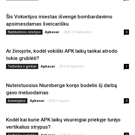
Šis Vokietijos miestas išvengė bombardavimo
apsimesdamas šveicarišku
Apkasai
-
2020 13 balandžio
Neįtikėtinos istorijos
0
Ar žinojote, kodėl vokiški APK laikų tankai atrodo
tokie grublėti?
Apkasai
-
2019 8 lapkričio
Technika ir ginklai
1
Nuteistuosius Niurnberge koręs budelis šį darbą
gavo meluodamas
Apkasai
-
2020 9 sausio
Asmenybės
0
Kodėl kai kurie APK laikų visureigiai priekyje turėjo
vertikalius strypus?
Apkasai
-
2020 21 vasario