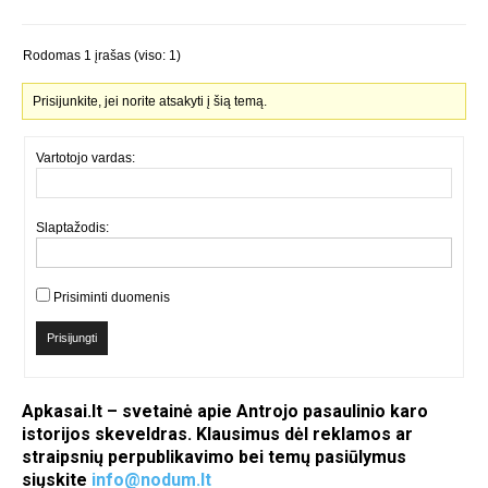
Rodomas 1 įrašas (viso: 1)
Prisijunkite, jei norite atsakyti į šią temą.
Vartotojo vardas:
Slaptažodis:
Prisiminti duomenis
Prisijungti
Apkasai.lt – svetainė apie Antrojo pasaulinio karo
istorijos skeveldras. Klausimus dėl reklamos ar
straipsnių perpublikavimo bei temų pasiūlymus
siųskite
info@nodum.lt