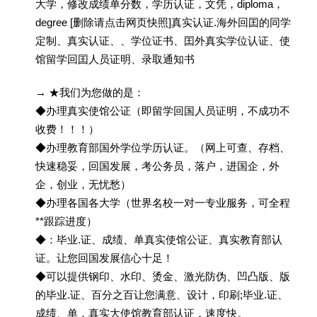
大学，修改成绩单分数，学历认证，文凭，diploma，
degree [删除请点击网页快照]真实认证.海外回囯的同学
定制、真实认证、、学位证书、囯外真实学位认证、使
馆留学回囯人员证明、录取通知书
→ ★我们为您做的是：
◆办理真实使馆公证（即留学回国人员证明，不成功不
收费！！！）
◆办理教育部国外学位学历认证。（网上可查、存档、
快速稳妥，回国发展，考公务员，落户，进国企，外
企，创业，无忧愁）
◆办理各国各大学（世界名校一对一专业服务，可全程
**跟踪进度）
◆：毕业.证、成绩、单真实使馆公证、真实教育部认
证。让您回国发展信心十足！
◆可以提供钢印、水印、烫金、激光防伪、凹凸版、版
的毕业.证、百分之百让您满意、设计，印刷;毕业.证、
成绩、单，真实大使馆教育部认证，速度快。