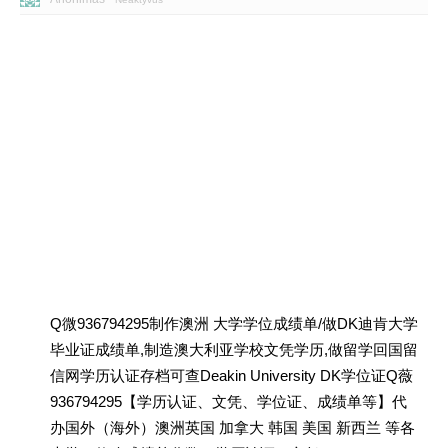
Q微936794295制作澳洲 大学学位成绩单/做DK迪肯大学
毕业证成绩单,制造澳大利亚学校文凭学历,做留学回国留
信网学历认证存档可查Deakin University DK学位证Q薇
936794295【学历认证、文凭、学位证、成绩单等】代
办国外（海外）澳洲英国 加拿大 韩国 美国 新西兰 等各