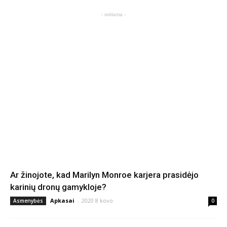
- reklama -
Ar žinojote, kad Marilyn Monroe karjera prasidėjo
karinių dronų gamykloje?
Apkasai
-
2020 8 kovo
Asmenybės
0