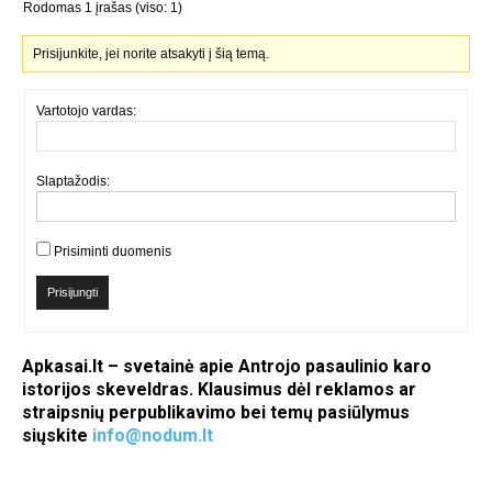
Rodomas 1 įrašas (viso: 1)
Prisijunkite, jei norite atsakyti į šią temą.
Vartotojo vardas:
Slaptažodis:
Prisiminti duomenis
Prisijungti
Apkasai.lt – svetainė apie Antrojo pasaulinio karo
istorijos skeveldras. Klausimus dėl reklamos ar
straipsnių perpublikavimo bei temų pasiūlymus
siųskite
info@nodum.lt