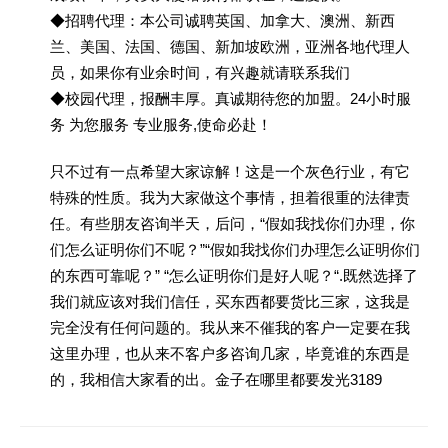
◆招聘代理：本公司诚聘英国、加拿大、澳洲、新西
兰、美国、法国、德国、新加坡欧洲，亚洲各地代理人
员，如果你有业余时间，有兴趣就请联系我们
◆校园代理，报酬丰厚。真诚期待您的加盟。24小时服
务 为您服务 专业服务,使命必赴！
只不过有一点希望大家谅解！这是一个灰色行业，有它
特殊的性质。我为大家做这个事情，担着很重的法律责
任。有些朋友咨询半天，后问，“假如我找你们办理，你
们怎么证明你们不呢？”“假如我找你们办理怎么证明你们
的东西可靠呢？” “怎么证明你们是好人呢？“.既然选择了
我们就应该对我们信任，买东西都要货比三家，这我是
完全没有任何问题的。我从来不催我的客户一定要在我
这里办理，也从来不客户多咨询几家，毕竟谁的东西是
的，我相信大家看的出。金子在哪里都要发光3189