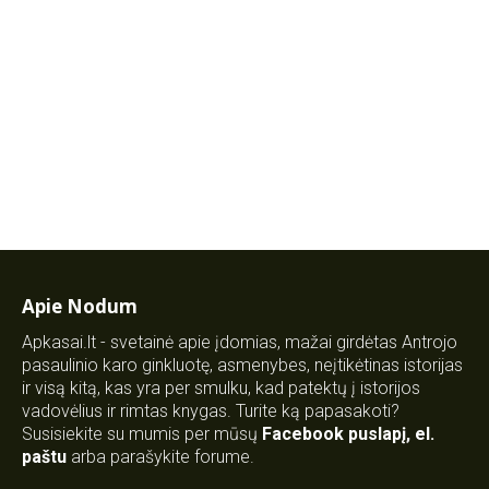
Apie Nodum
Apkasai.lt - svetainė apie įdomias, mažai girdėtas Antrojo
pasaulinio karo ginkluotę, asmenybes, neįtikėtinas istorijas
ir visą kitą, kas yra per smulku, kad patektų į istorijos
vadovėlius ir rimtas knygas. Turite ką papasakoti?
Susisiekite su mumis per mūsų
Facebook puslapį
,
el.
paštu
arba parašykite forume.