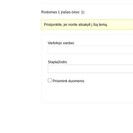
Rodomas 1 įrašas (viso: 1)
Prisijunkite, jei norite atsakyti į šią temą.
Vartotojo vardas:
Slaptažodis:
Prisiminti duomenis