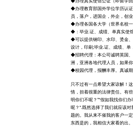
◆办理真实使馆公证（即留学
◆办理教育部国外学位学历认证
员，落户，进国企，外企，创
◆办理各国各大学（世界名校
◆：毕业.证、成绩、单真实使
◆可以提供钢印、水印、烫金、
设计，印刷;毕业.证、成绩、
◆招聘代理：本公司诚聘英国、
洲，亚洲各地代理人员，如果你
◆校园代理，报酬丰厚。真诚期待
只不过有一点希望大家谅解！这
情，担着很重的法律责任。有些
明你们不呢？”“假如我找你们办
呢？“.既然选择了我们就应该
题的。我从来不催我的客户一定
东西是的，我相信大家看的出。金