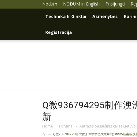
Nodum
NODUM in English
Prisijungti
Reg
Technika Ir Ginklai
Asmenybės
Karin
Registracija
Q微936794295制作
新
Home
›
Forumai
›
Antrasis pasaulinis karas Lietuvo
Žymos:
Q微936794295制作澳洲 大学学位成绩单/做UNSW新南威