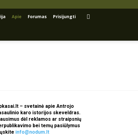
ija
Apie
Forumas
Prisijungti
pkasai.lt – svetainė apie Antrojo
asaulinio karo istorijos skeveldras.
lausimus dėl reklamos ar straipsnių
erpublikavimo bei temų pasiūlymus
iųskite
info@nodum.lt