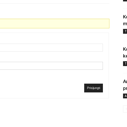
K
m
T
K
k
T
A
p
Prisijungti
A