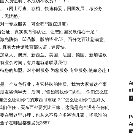
回国人员证明，不成功不收费！！！）
。（网上可查、存档、快速稳妥，回国发展，考公务
业，无忧愁）
一对一专业服务，可全程**跟踪进度）
馆公证、真实教育部认证。让您回国发展信心十足！
激光防伪、凹凸版、版的毕业.证、百分之百让您满意、
单，真实大使馆教育部认证，速度快。
加拿大、澳洲、新西兰、美国、法国、德国、新加坡欧
有业余时间，有兴趣就请联系我们
您的加盟。24小时服务 为您服务 专业服务,使命必赴！
A
是一个灰色行业，有它特殊的性质。我为大家做这个事
a
朋友咨询半天，后问，“假如我找你们办理，你们怎么证
T
理怎么证明你们的东西可靠呢？” “怎么证明你们是好人
对我们信任，买东西都要货比三家，这我是完全没有任何问
要在我这里办理，也从来不客户多咨询几家，毕竟谁的
P
子在哪里都要发光3687
A
N