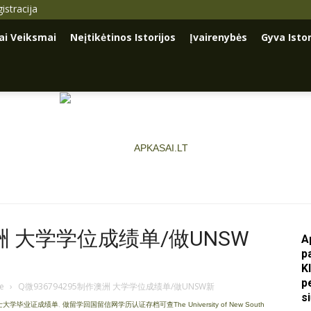
istracija
iai Veiksmai
Neįtikėtinos Istorijos
Įvairenybės
Gyva Istor
澳洲 大学学位成绩单/做UNSW
A
p
Apkasai.lt
K
p
je
›
Q微936794295制作澳洲 大学学位成绩单/做UNSW新
s
尔士大学毕业证成绩单
,
做留学回国留信网学历认证存档可查The University of New South