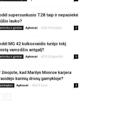
odėl supersunkusis T28 taip ir nepasiekė
ūšio lauko?
Apkasai
-
2020 24 birželio
echnika ir ginklai
0
odėl MG 42 kulkosvaidis turėjo tokį
eistą vamzdžio antgalį?
Apkasai
-
2019 26 lapkričio
echnika ir ginklai
0
r žinojote, kad Marilyn Monroe karjera
rasidėjo karinių dronų gamykloje?
Apkasai
-
2020 8 kovo
smenybės
0