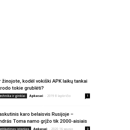
r žinojote, kodėl vokiški APK laikų tankai
trodo tokie grublėti?
Apkasai
-
2019 8 lapkričio
echnika ir ginklai
1
askutinis karo belaisvis Rusijoje –
ndrás Toma namo grįžo tik 2000-aisiais
Apkasai
-
2020 16 sausio
eįtikėtinos istorijos
0