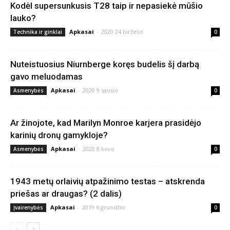
Kodėl supersunkusis T28 taip ir nepasiekė mūšio
lauko?
Apkasai
-
2020 24 birželio
Technika ir ginklai
0
Nuteistuosius Niurnberge koręs budelis šį darbą
gavo meluodamas
Apkasai
-
2020 9 sausio
Asmenybės
0
Ar žinojote, kad Marilyn Monroe karjera prasidėjo
karinių dronų gamykloje?
Apkasai
-
2020 8 kovo
Asmenybės
0
1943 metų orlaivių atpažinimo testas – atskrenda
priešas ar draugas? (2 dalis)
Apkasai
-
2019 6 gruodžio
Įvairenybės
0