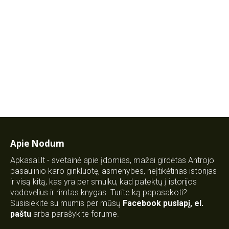
Apie Nodum
Apkasai.lt - svetainė apie įdomias, mažai girdėtas Antrojo
pasaulinio karo ginkluotę, asmenybes, neįtikėtinas istorijas
ir visą kitą, kas yra per smulku, kad patektų į istorijos
vadovėlius ir rimtas knygas. Turite ką papasakoti?
Susisiekite su mumis per mūsų
Facebook puslapį
,
el.
paštu
arba parašykite forume.