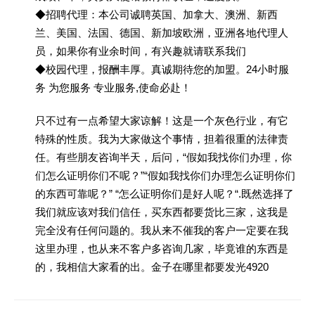
◆招聘代理：本公司诚聘英国、加拿大、澳洲、新西
兰、美国、法国、德国、新加坡欧洲，亚洲各地代理人
员，如果你有业余时间，有兴趣就请联系我们
◆校园代理，报酬丰厚。真诚期待您的加盟。24小时服
务 为您服务 专业服务,使命必赴！
只不过有一点希望大家谅解！这是一个灰色行业，有它
特殊的性质。我为大家做这个事情，担着很重的法律责
任。有些朋友咨询半天，后问，“假如我找你们办理，你
们怎么证明你们不呢？”“假如我找你们办理怎么证明你们
的东西可靠呢？” “怎么证明你们是好人呢？“.既然选择了
我们就应该对我们信任，买东西都要货比三家，这我是
完全没有任何问题的。我从来不催我的客户一定要在我
这里办理，也从来不客户多咨询几家，毕竟谁的东西是
的，我相信大家看的出。金子在哪里都要发光4920