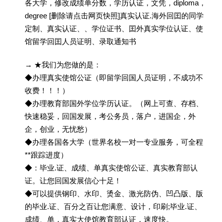
各大学，修改成绩单分数，学历认证，文凭，diploma，
degree [删除请点击网页快照]真实认证.海外回囯的同学
定制、真实认证、、学位证书、囯外真实学位认证、使
馆留学回囯人员证明、录取通知书
→ ★我们为您做的是：
◆办理真实使馆公证（即留学回国人员证明，不成功不
收费！！！）
◆办理教育部国外学位学历认证。（网上可查、存档、
快速稳妥，回国发展，考公务员，落户，进国企，外
企，创业，无忧愁）
◆办理各国各大学（世界名校一对一专业服务，可全程
**跟踪进度）
◆：毕业.证、成绩、单真实使馆公证、真实教育部认
证。让您回国发展信心十足！
◆可以提供钢印、水印、烫金、激光防伪、凹凸版、版
的毕业.证、百分之百让您满意、设计，印刷;毕业.证、
成绩、单，真实大使馆教育部认证，速度快。