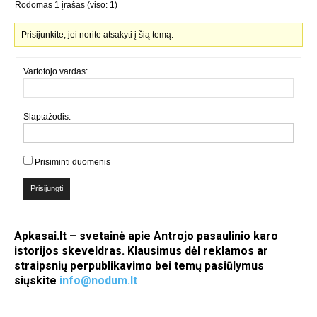
Rodomas 1 įrašas (viso: 1)
Prisijunkite, jei norite atsakyti į šią temą.
Vartotojo vardas:
Slaptažodis:
Prisiminti duomenis
Prisijungti
Apkasai.lt – svetainė apie Antrojo pasaulinio karo
istorijos skeveldras. Klausimus dėl reklamos ar
straipsnių perpublikavimo bei temų pasiūlymus
siųskite
info@nodum.lt