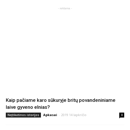
- reklama -
Kaip pačiame karo sūkuryje britų povandeniniame
laive gyveno elnias?
Apkasai
-
2019 14 lapkričio
Neįtikėtinos istorijos
0