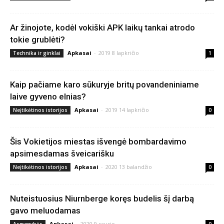
Ar žinojote, kodėl vokiški APK laikų tankai atrodo
tokie grublėti?
Apkasai
-
2019 8 lapkričio
Technika ir ginklai
1
Kaip pačiame karo sūkuryje britų povandeniniame
laive gyveno elnias?
Apkasai
-
2019 14 lapkričio
Neįtikėtinos istorijos
0
Šis Vokietijos miestas išvengė bombardavimo
apsimesdamas šveicarišku
Apkasai
-
2020 13 balandžio
Neįtikėtinos istorijos
0
Nuteistuosius Niurnberge koręs budelis šį darbą
gavo meluodamas
Apkasai
-
2020 9 sausio