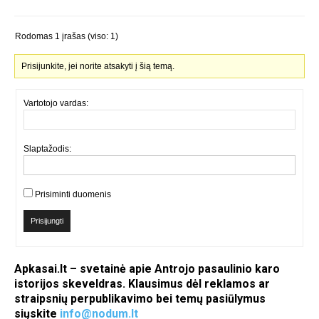
Rodomas 1 įrašas (viso: 1)
Prisijunkite, jei norite atsakyti į šią temą.
Vartotojo vardas:
Slaptažodis:
Prisiminti duomenis
Prisijungti
Apkasai.lt – svetainė apie Antrojo pasaulinio karo
istorijos skeveldras. Klausimus dėl reklamos ar
straipsnių perpublikavimo bei temų pasiūlymus
siųskite
info@nodum.lt