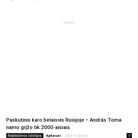
- reklama -
Paskutinis karo belaisvis Rusijoje – András Toma
namo grįžo tik 2000-aisiais
Apkasai
-
2020 16 sausio
Neįtikėtinos istorijos
0