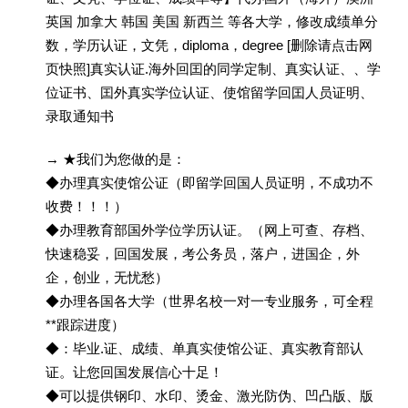
英国 加拿大 韩国 美国 新西兰 等各大学，修改成绩单分
数，学历认证，文凭，diploma，degree [删除请点击网
页快照]真实认证.海外回囯的同学定制、真实认证、、学
位证书、囯外真实学位认证、使馆留学回囯人员证明、
录取通知书
→ ★我们为您做的是：
◆办理真实使馆公证（即留学回国人员证明，不成功不
收费！！！）
◆办理教育部国外学位学历认证。（网上可查、存档、
快速稳妥，回国发展，考公务员，落户，进国企，外
企，创业，无忧愁）
◆办理各国各大学（世界名校一对一专业服务，可全程
**跟踪进度）
◆：毕业.证、成绩、单真实使馆公证、真实教育部认
证。让您回国发展信心十足！
◆可以提供钢印、水印、烫金、激光防伪、凹凸版、版