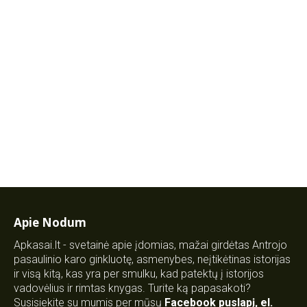
Apie Nodum
Apkasai.lt - svetainė apie įdomias, mažai girdėtas Antrojo
pasaulinio karo ginkluotę, asmenybes, neįtikėtinas istorijas
ir visą kitą, kas yra per smulku, kad patektų į istorijos
vadovėlius ir rimtas knygas. Turite ką papasakoti?
Susisiekite su mumis per mūsų
Facebook puslapį
,
el.