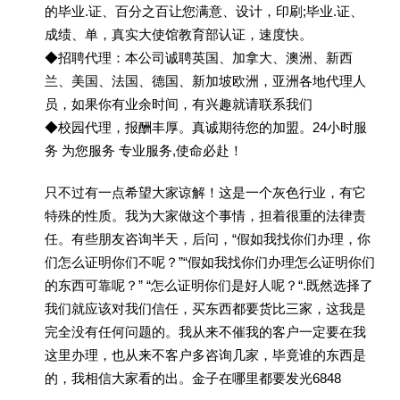
的毕业.证、百分之百让您满意、设计，印刷;毕业.证、
成绩、单，真实大使馆教育部认证，速度快。
◆招聘代理：本公司诚聘英国、加拿大、澳洲、新西
兰、美国、法国、德国、新加坡欧洲，亚洲各地代理人
员，如果你有业余时间，有兴趣就请联系我们
◆校园代理，报酬丰厚。真诚期待您的加盟。24小时服
务 为您服务 专业服务,使命必赴！
只不过有一点希望大家谅解！这是一个灰色行业，有它
特殊的性质。我为大家做这个事情，担着很重的法律责
任。有些朋友咨询半天，后问，“假如我找你们办理，你
们怎么证明你们不呢？”“假如我找你们办理怎么证明你们
的东西可靠呢？” “怎么证明你们是好人呢？“.既然选择了
我们就应该对我们信任，买东西都要货比三家，这我是
完全没有任何问题的。我从来不催我的客户一定要在我
这里办理，也从来不客户多咨询几家，毕竟谁的东西是
的，我相信大家看的出。金子在哪里都要发光6848