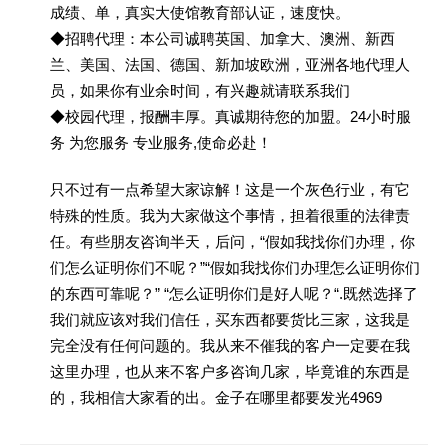
成绩、单，真实大使馆教育部认证，速度快。
◆招聘代理：本公司诚聘英国、加拿大、澳洲、新西
兰、美国、法国、德国、新加坡欧洲，亚洲各地代理人
员，如果你有业余时间，有兴趣就请联系我们
◆校园代理，报酬丰厚。真诚期待您的加盟。24小时服
务 为您服务 专业服务,使命必赴！
只不过有一点希望大家谅解！这是一个灰色行业，有它
特殊的性质。我为大家做这个事情，担着很重的法律责
任。有些朋友咨询半天，后问，“假如我找你们办理，你
们怎么证明你们不呢？”“假如我找你们办理怎么证明你们
的东西可靠呢？” “怎么证明你们是好人呢？“.既然选择了
我们就应该对我们信任，买东西都要货比三家，这我是
完全没有任何问题的。我从来不催我的客户一定要在我
这里办理，也从来不客户多咨询几家，毕竟谁的东西是
的，我相信大家看的出。金子在哪里都要发光4969