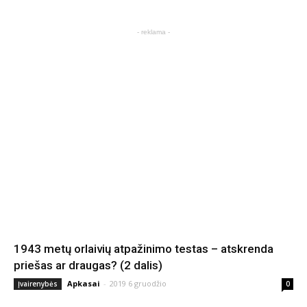
- reklama -
1943 metų orlaivių atpažinimo testas – atskrenda
priešas ar draugas? (2 dalis)
Apkasai
-
2019 6 gruodžio
Įvairenybės
0