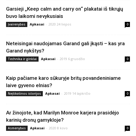
Garsieji „Keep calm and carry on“ plakatai iš tikrųjų
buvo laikomi nevykusiais
Apkasai
-
2020 24 liepos
Įvairenybės
0
Neteisingai naudojamas Garand gali įkąsti – kas yra
Garand nykštys?
Apkasai
-
2019 6 gruodžio
Technika ir ginklai
0
Kaip pačiame karo sūkuryje britų povandeniniame
laive gyveno elnias?
Apkasai
-
2019 14 lapkričio
Neįtikėtinos istorijos
0
Ar žinojote, kad Marilyn Monroe karjera prasidėjo
karinių dronų gamykloje?
Apkasai
-
2020 8 kovo
Asmenybės
0