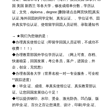
国 美国 新西兰 等各大学，修改成绩单分数，学历认
证，文凭，diploma，degree [删除请点击网页快照]真实
认证.海外回囯的同学定制、真实认证、、学位证书、囯
外真实学位认证、使馆留学回囯人员证明、录取通知书
→ ★我们为您做的是：
◆办理真实使馆公证（即留学回国人员证明，不成功不
收费！！！）
◆办理教育部国外学位学历认证。（网上可查、存档、
快速稳妥，回国发展，考公务员，落户，进国企，外
企，创业，无忧愁）
◆办理各国各大学（世界名校一对一专业服务，可全程
**跟踪进度）
◆：毕业.证、成绩、单真实使馆公证、真实教育部认
证。让您回国发展信心十足！
◆可以提供钢印、水印、烫金、激光防伪、凹凸版、版
的毕业.证、百分之百让您满意、设计，印刷;毕业.证、