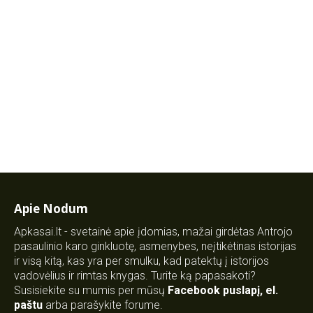
Apie Nodum
Apkasai.lt - svetainė apie įdomias, mažai girdėtas Antrojo
pasaulinio karo ginkluotę, asmenybes, neįtikėtinas istorijas
ir visą kitą, kas yra per smulku, kad patektų į istorijos
vadovėlius ir rimtas knygas. Turite ką papasakoti?
Susisiekite su mumis per mūsų
Facebook puslapį
,
el.
paštu
arba parašykite forume.