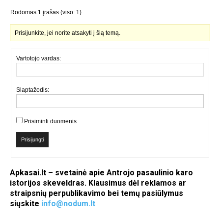
Rodomas 1 įrašas (viso: 1)
Prisijunkite, jei norite atsakyti į šią temą.
Vartotojo vardas:
Slaptažodis:
Prisiminti duomenis
Prisijungti
Apkasai.lt – svetainė apie Antrojo pasaulinio karo
istorijos skeveldras. Klausimus dėl reklamos ar
straipsnių perpublikavimo bei temų pasiūlymus
siųskite
info@nodum.lt