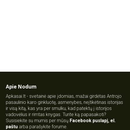
Apie Nodum
Apkasai.lt - svetainė apie įdomias, mažai girdėtas Antrojo
pasaulinio karo ginkluotę, asmenybes, neįtikėtinas istorijas
ir visą kitą, kas yra per smulku, kad patektų į istorijos
vadovėlius ir rimtas knygas. Turite ką papasakoti?
Susisiekite su mumis per mūsų
Facebook puslapį
,
el.
paštu
arba parašykite forume.