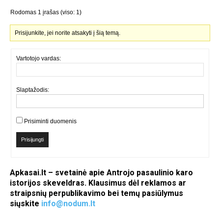
Rodomas 1 įrašas (viso: 1)
Prisijunkite, jei norite atsakyti į šią temą.
Vartotojo vardas:
Slaptažodis:
Prisiminti duomenis
Prisijungti
Apkasai.lt – svetainė apie Antrojo pasaulinio karo
istorijos skeveldras. Klausimus dėl reklamos ar
straipsnių perpublikavimo bei temų pasiūlymus
siųskite
info@nodum.lt