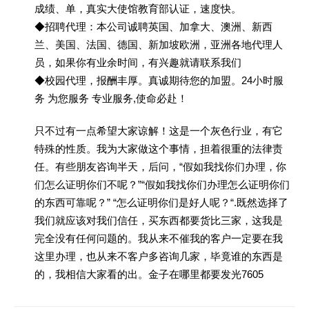
成绩、单，真实大使馆教育部认证，速度快。
◆招聘代理：本公司诚聘英国、加拿大、澳洲、新西
兰、美国、法国、德国、新加坡欧洲，亚洲各地代理人
员，如果你有业余时间，有兴趣就请联系我们
◆校园代理，报酬丰厚。真诚期待您的加盟。24小时服
务 为您服务 专业服务,使命必赴！
只不过有一点希望大家谅解！这是一个灰色行业，有它
特殊的性质。我为大家做这个事情，担着很重的法律责
任。有些朋友咨询半天，后问，“假如我找你们办理，你
们怎么证明你们不呢？”“假如我找你们办理怎么证明你们
的东西可靠呢？” “怎么证明你们是好人呢？“.既然选择了
我们就应该对我们信任，买东西都要货比三家，这我是
完全没有任何问题的。我从来不催我的客户一定要在我
这里办理，也从来不客户多咨询几家，毕竟谁的东西是
的，我相信大家看的出。金子在哪里都要发光7605