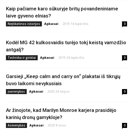
Kaip pačiame karo sūkuryje britų povandeniniame
laive gyveno elnias?
Apkasai
-
2019 14 lapkričio
Neįtikėtinos istorijos
0
Kodėl MG 42 kulkosvaidis turėjo tokį keistą vamzdžio
antgalį?
Apkasai
-
2019 26 lapkričio
Technika ir ginklai
0
Garsieji „Keep calm and carry on“ plakatai iš tikrųjų
buvo laikomi nevykusiais
Apkasai
-
2020 24 liepos
Įvairenybės
0
Ar žinojote, kad Marilyn Monroe karjera prasidėjo
karinių dronų gamykloje?
Apkasai
-
2020 8 kovo
Asmenybės
0