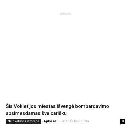
- reklama -
Šis Vokietijos miestas išvengė bombardavimo
apsimesdamas šveicarišku
Apkasai
-
2020 13 balandžio
Neįtikėtinos istorijos
0