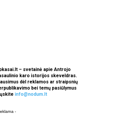
pkasai.lt – svetainė apie Antrojo
asaulinio karo istorijos skeveldras.
lausimus dėl reklamos ar straipsnių
erpublikavimo bei temų pasiūlymus
iųskite
info@nodum.lt
reklama -