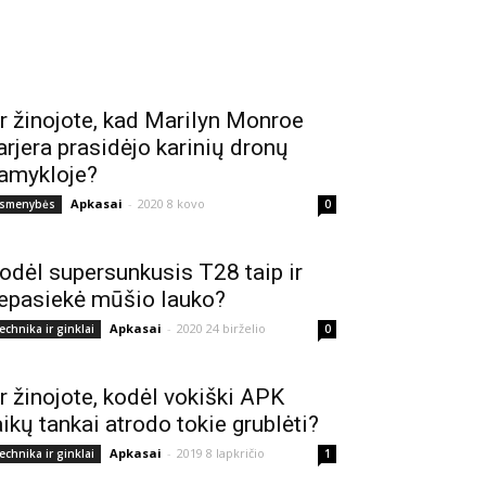
r žinojote, kad Marilyn Monroe
arjera prasidėjo karinių dronų
amykloje?
Apkasai
-
2020 8 kovo
smenybės
0
odėl supersunkusis T28 taip ir
epasiekė mūšio lauko?
Apkasai
-
2020 24 birželio
echnika ir ginklai
0
r žinojote, kodėl vokiški APK
aikų tankai atrodo tokie grublėti?
Apkasai
-
2019 8 lapkričio
echnika ir ginklai
1