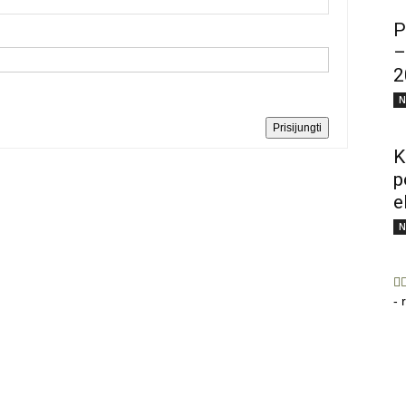
P
–
2
N
Prisijungti
K
p
e
N
- 