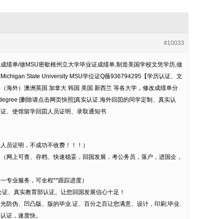
#10033
学位成绩单/做MSU密歇根州立大学毕业证成绩单,制造美国学校文凭学历,做
an State University MSU学位证Q薇936794295【学历认证、文
海外）澳洲英国 加拿大 韩国 美国 新西兰 等各大学，修改成绩单分
，degree [删除请点击网页快照]真实认证.海外回囯的同学定制、真实认
认证、使馆留学回囯人员证明、录取通知书
国人员证明，不成功不收费！！！）
。（网上可查、存档、快速稳妥，回国发展，考公务员，落户，进国企，
对一专业服务，可全程**跟踪进度）
公证、真实教育部认证。让您回国发展信心十足！
光防伪、凹凸版、版的毕业.证、百分之百让您满意、设计，印刷;毕业.
部认证，速度快。