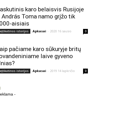
askutinis karo belaisvis Rusijoje
 András Toma namo grįžo tik
000-aisiais
Apkasai
-
2020 16 sausio
eįtikėtinos istorijos
0
aip pačiame karo sūkuryje britų
ovandeniniame laive gyveno
lnias?
Apkasai
-
2019 14 lapkričio
eįtikėtinos istorijos
0
reklama -