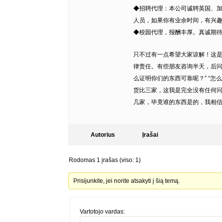
◆招聘代理：本公司诚聘英国、
人员，如果你有业余时间，有兴
◆校园代理，报酬丰厚。真诚期待您
只不过有一点希望大家谅解！这
律责任。有些朋友咨询半天，后问
么证明你们的东西可靠呢？” “怎
货比三家，这我是完全没有任何
几家，毕竟谁的东西是的，我相信
Autorius
Įrašai
Rodomas 1 įrašas (viso: 1)
Prisijunkite, jei norite atsakyti į šią temą.
Vartotojo vardas: