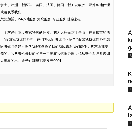
加拿大、澳洲、新西兰、美国、法国、德国、新加坡欧洲，亚洲各地代理
趣就请联系我们
的加盟。24小时服务 为您服务 专业服务,使命必赴！
A
是一个灰色行业，有它特殊的性质。我为大家做这个事情，担着很重的法
k
，“假如我找你们办理，你们怎么证明你们不呢？”“假如我找你们办理怎
g
么证明你们是好人呢？“.既然选择了我们就应该对我们信任，买东西都要
问题的。我从来不催我的客户一定要在我这里办理，也从来不客户多咨询
A
大家看的出。金子在哪里都要发光6601
K
n
T
A
l
T