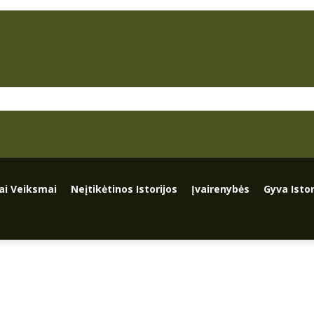
iai Veiksmai
Neįtikėtinos Istorijos
Įvairenybės
Gyva Istor