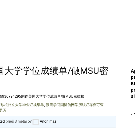
作美国大学学位成绩单/做MSU密
A
p
K
p
s
微936794295制作美国大学学位成绩单/做MSU密歇根
SU密歇根州立大学毕业证成绩单
,
做留学回国留信网学历认证存档可查
学历
- 
ated
prieš 3 metai
by
Anonimas
.