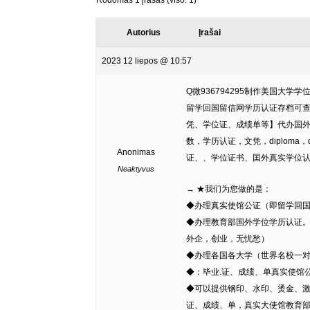
Rodomas 1 įrašas (viso: 1)
Autorius
Įrašai
2023 12 liepos @ 10:57
Q微936794295制作美国大学
留学回国留信网学历认证存档可查Michig
凭、学位证、成绩单等】代办国外（
数，学历认证，文凭，diploma
Anonimas
证、、学位证书、囯外真实学位
Neaktyvus
→ ★我们为您做的是：
◆办理真实使馆公证（即留学回
◆办理教育部国外学位学历认证
外企，创业，无忧愁）
◆办理各国各大学（世界名校一
◆：毕业.证、成绩、单真实使馆
◆可以提供钢印、水印、烫金、激
证、成绩、单，真实大使馆教育