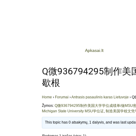
Apkasai.lt
Q微936794295制
歇根
Home
›
Forumai
›
Antrasis pasaulinis karas Lietuvoje
›
Q
Žymos:
Q微936794295制作美国大学学位成绩单/做M
Michigan State University MSU学位证
,
制造美国学校文凭
This topic has 0 atsakymų, 1 dalyvis, and was last upd