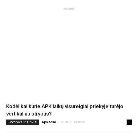
- reklama -
Kodėl kai kurie APK laikų visureigiai priekyje turėjo
vertikalius strypus?
Apkasai
-
2020 21 vasario
Technika ir ginklai
0