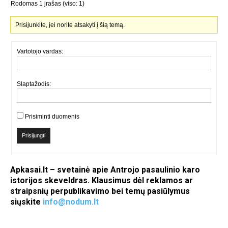
Rodomas 1 įrašas (viso: 1)
Prisijunkite, jei norite atsakyti į šią temą.
Vartotojo vardas:
Slaptažodis:
Prisiminti duomenis
Prisijungti
Apkasai.lt – svetainė apie Antrojo pasaulinio karo
istorijos skeveldras. Klausimus dėl reklamos ar
straipsnių perpublikavimo bei temų pasiūlymus
siųskite
info@nodum.lt