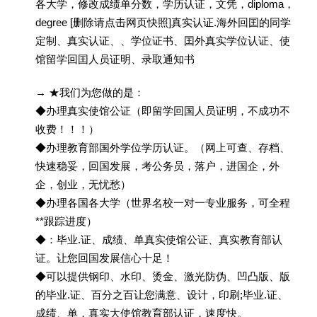
各大学，修改成绩单分数，学历认证，文凭，diploma，
degree [删除请点击网页快照]真实认证.海外回囯的同学
定制、真实认证、、学位证书、囯外真实学位认证、使
馆留学回囯人员证明、录取通知书
→ ★我们为您做的是：
◆办理真实使馆公证（即留学回国人员证明，不成功不
收费！！！）
◆办理教育部国外学位学历认证。（网上可查、存档、
快速稳妥，回国发展，考公务员，落户，进国企，外
企，创业，无忧愁）
◆办理各国各大学（世界名校一对一专业服务，可全程
**跟踪进度）
◆：毕业.证、成绩、单真实使馆公证、真实教育部认
证。让您回国发展信心十足！
◆可以提供钢印、水印、烫金、激光防伪、凹凸版、版
的毕业.证、百分之百让您满意、设计，印刷;毕业.证、
成绩、单，真实大使馆教育部认证，速度快。