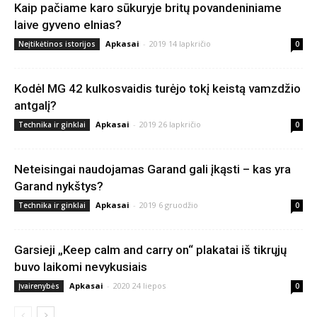
Kaip pačiame karo sūkuryje britų povandeniniame
laive gyveno elnias?
Apkasai
-
2019 14 lapkričio
Neįtikėtinos istorijos
0
Kodėl MG 42 kulkosvaidis turėjo tokį keistą vamzdžio
antgalį?
Apkasai
-
2019 26 lapkričio
Technika ir ginklai
0
Neteisingai naudojamas Garand gali įkąsti – kas yra
Garand nykštys?
Apkasai
-
2019 6 gruodžio
Technika ir ginklai
0
Garsieji „Keep calm and carry on“ plakatai iš tikrųjų
buvo laikomi nevykusiais
Apkasai
-
2020 24 liepos
Įvairenybės
0