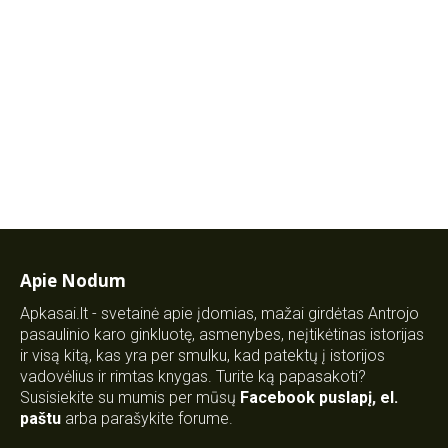
Apie Nodum
Apkasai.lt - svetainė apie įdomias, mažai girdėtas Antrojo
pasaulinio karo ginkluotę, asmenybes, neįtikėtinas istorijas
ir visą kitą, kas yra per smulku, kad patektų į istorijos
vadovėlius ir rimtas knygas. Turite ką papasakoti?
Susisiekite su mumis per mūsų
Facebook puslapį
,
el.
paštu
arba parašykite forume.