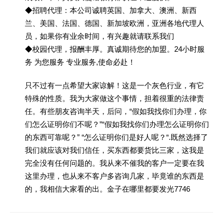
◆招聘代理：本公司诚聘英国、加拿大、澳洲、新西
兰、美国、法国、德国、新加坡欧洲，亚洲各地代理人
员，如果你有业余时间，有兴趣就请联系我们
◆校园代理，报酬丰厚。真诚期待您的加盟。24小时服
务 为您服务 专业服务,使命必赴！
只不过有一点希望大家谅解！这是一个灰色行业，有它
特殊的性质。我为大家做这个事情，担着很重的法律责
任。有些朋友咨询半天，后问，“假如我找你们办理，你
们怎么证明你们不呢？”“假如我找你们办理怎么证明你们
的东西可靠呢？” “怎么证明你们是好人呢？“.既然选择了
我们就应该对我们信任，买东西都要货比三家，这我是
完全没有任何问题的。我从来不催我的客户一定要在我
这里办理，也从来不客户多咨询几家，毕竟谁的东西是
的，我相信大家看的出。金子在哪里都要发光7746