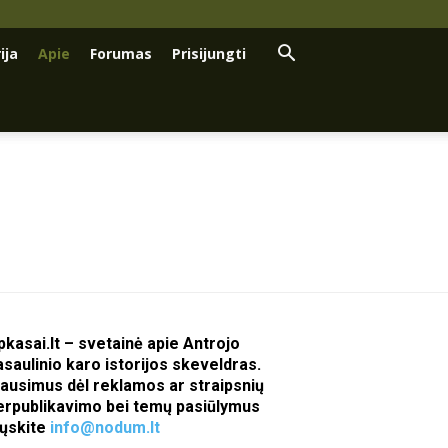
ija
Apie
Forumas
Prisijungti
pkasai.lt – svetainė apie Antrojo
asaulinio karo istorijos skeveldras.
lausimus dėl reklamos ar straipsnių
erpublikavimo bei temų pasiūlymus
iųskite
info@nodum.lt