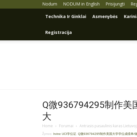
Nodum
NODUM in English
Prisijungti
Reg
Technika Ir Ginklai
Asmenybės
Karin
Registracija
Q微936794295制作
大
Home
›
Forumai
›
Antrasis pasaulinis karas Lietuvo
Žymos:
Irvine UCI学位证
,
Q微936794295制作美国大学学位成绩单