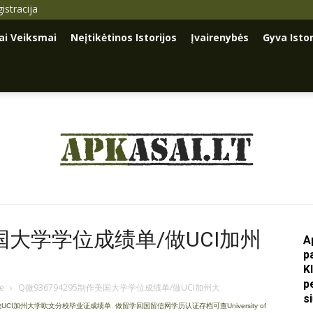
istracija
iai Veiksmai
Neįtikėtinos Istorijos
Įvairenybės
Gyva Istor
Apkasai.lt
美国大学学位成绩单/做UCI加州
A
p
K
p
je
›
Q微936794295制作美国大学学位成绩单/做UCI加州大
s
/做UCI加州大学欧文分校毕业证成绩单
,
做留学回国留信网学历认证存档可查University of