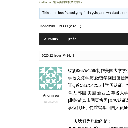
California
,
制造美国学校文凭学历
This topic has 0 atsakymų, 1 dalyvis, and was last upd
Rodomas 1 įrašas (viso: 1)
Autorius
Įrašai
2023 12 liepos @ 14:49
Q微936794295制作美国大
学校文凭学历,做留学回国留信网学历认证存档
证Q薇936794295【学历
拿大 韩国 美国 新西兰 等各大学
Anonimas
[删除请点击网页快照]真实认
Neaktyvus
学位认证、使馆留学回囯人员证
→ ★我们为您做的是：