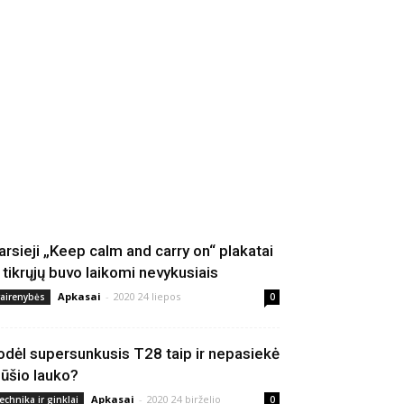
arsieji „Keep calm and carry on“ plakatai
š tikrųjų buvo laikomi nevykusiais
Apkasai
-
2020 24 liepos
vairenybės
0
odėl supersunkusis T28 taip ir nepasiekė
ūšio lauko?
Apkasai
-
2020 24 birželio
echnika ir ginklai
0