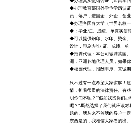
◆办理真实使馆公证（即留学
◆办理教育部国外学位学历认证
员，落户，进国企，外企，创
◆办理各国各大学（世界名校
◆：毕业.证、成绩、单真实使
◆可以提供钢印、水印、烫金、
设计，印刷;毕业.证、成绩、
◆招聘代理：本公司诚聘英国、
洲，亚洲各地代理人员，如果你
◆校园代理，报酬丰厚。真诚期待
只不过有一点希望大家谅解！这
情，担着很重的法律责任。有些
明你们不呢？”“假如我找你们办
呢？“.既然选择了我们就应该
题的。我从来不催我的客户一定
东西是的，我相信大家看的出。金