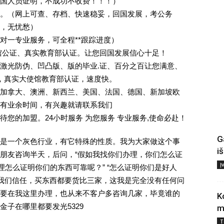
回国人员证明，不成功不收费！！！）
。（网上可查、存档、快速稳妥，回国发展，考公务
业，无忧愁）
一对一专业服务，可全程**跟踪进度）
馆公证、真实教育部认证。让您回国发展信心十足！
激光防伪、凹凸版、版的毕业.证、百分之百让您满意、
单，真实大使馆教育部认证，速度快。
加拿大、澳洲、新西兰、美国、法国、德国、新加坡欧
有业余时间，有兴趣就请联系我们
您的加盟。24小时服务 为您服务 专业服务,使命必赴！
G
是一个灰色行业，有它特殊的性质。我为大家做这个事
i
朋友咨询半天，后问，“假如我找你们办理，你们怎么证
Į
理怎么证明你们的东西可靠呢？” “怎么证明你们是好人
对我们信任，买东西都要货比三家，这我是完全没有任何问
要在我这里办理，也从来不客户多咨询几家，毕竟谁的
K
子在哪里都要发光5329
m
T