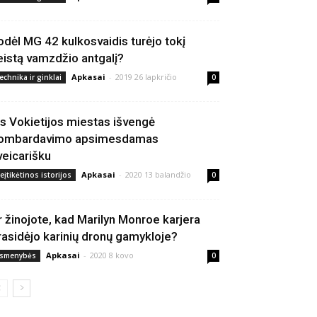
odėl MG 42 kulkosvaidis turėjo tokį
eistą vamzdžio antgalį?
Apkasai
-
2019 26 lapkričio
echnika ir ginklai
0
is Vokietijos miestas išvengė
ombardavimo apsimesdamas
veicarišku
Apkasai
-
2020 13 balandžio
eįtikėtinos istorijos
0
r žinojote, kad Marilyn Monroe karjera
rasidėjo karinių dronų gamykloje?
Apkasai
-
2020 8 kovo
smenybės
0