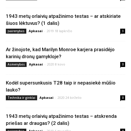
1943 metų orlaivių atpažinimo testas – ar atskiriate
šiuos lėktuvus? (1 dalis)
Apkasai
-
2019 18 lapkričio
Įvairenybės
3
Ar žinojote, kad Marilyn Monroe karjera prasidėjo
karinių dronų gamykloje?
Apkasai
-
2020 8 kovo
Asmenybės
0
Kodėl supersunkusis T28 taip ir nepasiekė mūšio
lauko?
Apkasai
-
2020 24 birželio
Technika ir ginklai
0
1943 metų orlaivių atpažinimo testas – atskrenda
priešas ar draugas? (2 dalis)
Apkasai
-
2019 6 gruodžio