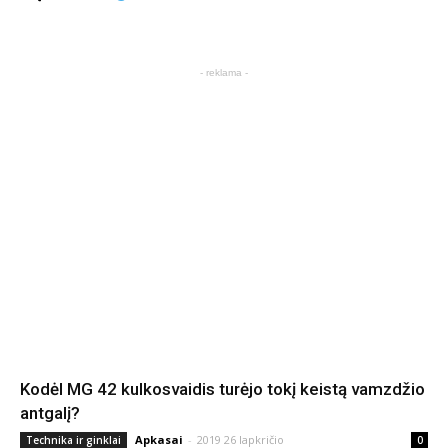
- reklama -
Kodėl MG 42 kulkosvaidis turėjo tokį keistą vamzdžio
antgalį?
Apkasai
-
2019 26 lapkričio
Technika ir ginklai
0