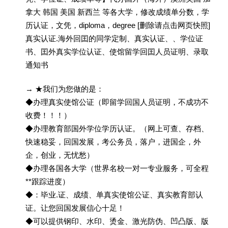
拿大 韩国 美国 新西兰 等各大学，修改成绩单分数，学
历认证，文凭，diploma，degree [删除请点击网页快照]
真实认证.海外回囯的同学定制、真实认证、、学位证
书、囯外真实学位认证、使馆留学回囯人员证明、录取
通知书
→ ★我们为您做的是：
◆办理真实使馆公证（即留学回国人员证明，不成功不
收费！！！）
◆办理教育部国外学位学历认证。（网上可查、存档、
快速稳妥，回国发展，考公务员，落户，进国企，外
企，创业，无忧愁）
◆办理各国各大学（世界名校一对一专业服务，可全程
**跟踪进度）
◆：毕业.证、成绩、单真实使馆公证、真实教育部认
证。让您回国发展信心十足！
◆可以提供钢印、水印、烫金、激光防伪、凹凸版、版