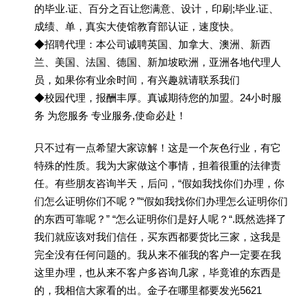
的毕业.证、百分之百让您满意、设计，印刷;毕业.证、
成绩、单，真实大使馆教育部认证，速度快。
◆招聘代理：本公司诚聘英国、加拿大、澳洲、新西
兰、美国、法国、德国、新加坡欧洲，亚洲各地代理人
员，如果你有业余时间，有兴趣就请联系我们
◆校园代理，报酬丰厚。真诚期待您的加盟。24小时服
务 为您服务 专业服务,使命必赴！
只不过有一点希望大家谅解！这是一个灰色行业，有它
特殊的性质。我为大家做这个事情，担着很重的法律责
任。有些朋友咨询半天，后问，“假如我找你们办理，你
们怎么证明你们不呢？”“假如我找你们办理怎么证明你们
的东西可靠呢？” “怎么证明你们是好人呢？“.既然选择了
我们就应该对我们信任，买东西都要货比三家，这我是
完全没有任何问题的。我从来不催我的客户一定要在我
这里办理，也从来不客户多咨询几家，毕竟谁的东西是
的，我相信大家看的出。金子在哪里都要发光5621