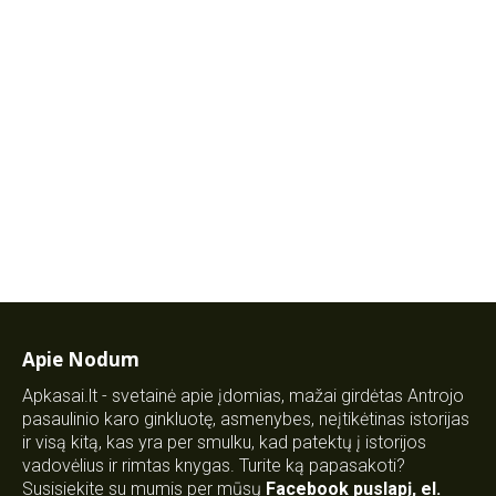
Apie Nodum
Apkasai.lt - svetainė apie įdomias, mažai girdėtas Antrojo
pasaulinio karo ginkluotę, asmenybes, neįtikėtinas istorijas
ir visą kitą, kas yra per smulku, kad patektų į istorijos
vadovėlius ir rimtas knygas. Turite ką papasakoti?
Susisiekite su mumis per mūsų
Facebook puslapį
,
el.