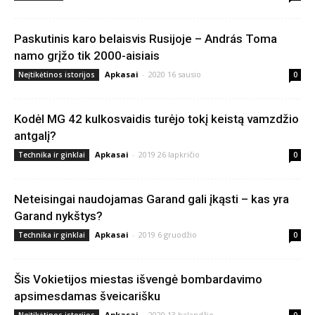
Paskutinis karo belaisvis Rusijoje – András Toma
namo grįžo tik 2000-aisiais
Apkasai
-
2020 16 sausio
Neįtikėtinos istorijos
0
Kodėl MG 42 kulkosvaidis turėjo tokį keistą vamzdžio
antgalį?
Apkasai
-
2019 26 lapkričio
Technika ir ginklai
0
Neteisingai naudojamas Garand gali įkąsti – kas yra
Garand nykštys?
Apkasai
-
2019 6 gruodžio
Technika ir ginklai
0
Šis Vokietijos miestas išvengė bombardavimo
apsimesdamas šveicarišku
Apkasai
-
2020 13 balandžio