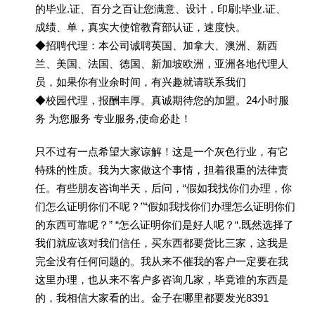
的毕业.证、百分之百让您满意、设计，印刷;毕业.证、
成绩、单，真实大使馆教育部认证，速度快。
◆招聘代理：本公司诚聘英国、加拿大、澳洲、新西
兰、美国、法国、德国、新加坡欧洲，亚洲各地代理人
员，如果你有业余时间，有兴趣就请联系我们
◆校园代理，报酬丰厚。真诚期待您的加盟。24小时服
务 为您服务 专业服务,使命必赴！
只不过有一点希望大家谅解！这是一个灰色行业，有它
特殊的性质。我为大家做这个事情，担着很重的法律责
任。有些朋友咨询半天，后问，“假如我找你们办理，你
们怎么证明你们不呢？”“假如我找你们办理怎么证明你们
的东西可靠呢？” “怎么证明你们是好人呢？“.既然选择了
我们就应该对我们信任，买东西都要货比三家，这我是
完全没有任何问题的。我从来不催我的客户一定要在我
这里办理，也从来不客户多咨询几家，毕竟谁的东西是
的，我相信大家看的出。金子在哪里都要发光8391