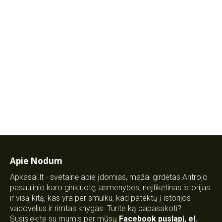
Apie Nodum
Apkasai.lt - svetainė apie įdomias, mažai girdėtas Antrojo
pasaulinio karo ginkluotę, asmenybes, neįtikėtinas istorijas
ir visą kitą, kas yra per smulku, kad patektų į istorijos
vadovėlius ir rimtas knygas. Turite ką papasakoti?
Susisiekite su mumis per mūsų
Facebook puslapį
,
el.