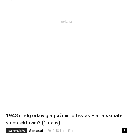
- reklama -
1943 metų orlaivių atpažinimo testas – ar atskiriate
šiuos lėktuvus? (1 dalis)
Apkasai
-
2019 18 lapkričio
Įvairenybės
3