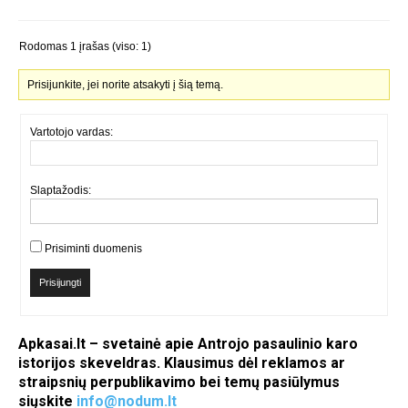
Rodomas 1 įrašas (viso: 1)
Prisijunkite, jei norite atsakyti į šią temą.
Vartotojo vardas:
Slaptažodis:
Prisiminti duomenis
Prisijungti
Apkasai.lt – svetainė apie Antrojo pasaulinio karo
istorijos skeveldras. Klausimus dėl reklamos ar
straipsnių perpublikavimo bei temų pasiūlymus
siųskite
info@nodum.lt