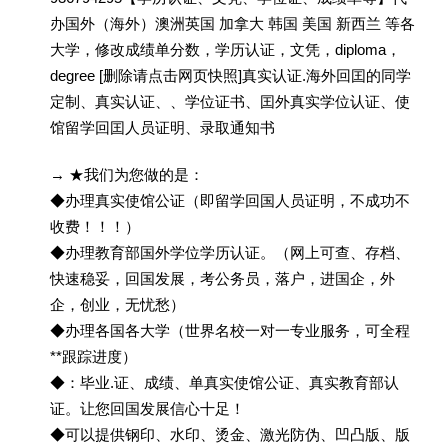
办国外（海外）澳洲英国 加拿大 韩国 美国 新西兰 等各
大学，修改成绩单分数，学历认证，文凭，diploma，
degree [删除请点击网页快照]真实认证.海外回囯的同学
定制、真实认证、、学位证书、囯外真实学位认证、使
馆留学回囯人员证明、录取通知书
→ ★我们为您做的是：
◆办理真实使馆公证（即留学回国人员证明，不成功不
收费！！！）
◆办理教育部国外学位学历认证。（网上可查、存档、
快速稳妥，回国发展，考公务员，落户，进国企，外
企，创业，无忧愁）
◆办理各国各大学（世界名校一对一专业服务，可全程
**跟踪进度）
◆：毕业.证、成绩、单真实使馆公证、真实教育部认
证。让您回国发展信心十足！
◆可以提供钢印、水印、烫金、激光防伪、凹凸版、版