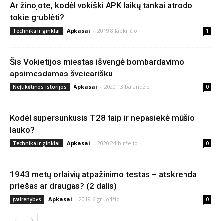
Ar žinojote, kodėl vokiški APK laikų tankai atrodo
tokie grublėti?
Apkasai
-
2019 8 lapkričio
Technika ir ginklai
1
Šis Vokietijos miestas išvengė bombardavimo
apsimesdamas šveicarišku
Apkasai
-
2020 13 balandžio
Neįtikėtinos istorijos
0
Kodėl supersunkusis T28 taip ir nepasiekė mūšio
lauko?
Apkasai
-
2020 24 birželio
Technika ir ginklai
0
1943 metų orlaivių atpažinimo testas – atskrenda
priešas ar draugas? (2 dalis)
Apkasai
-
2019 6 gruodžio
Įvairenybės
0