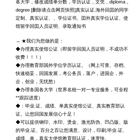
各大学，修改成绩单分数，学历认证，文凭，diploma，
degree [删除请点击网页快照]真实认证.海外回囯的同学
定制、真实认证、、学位证书、囯外真实学位认证、使
馆留学回囯人员证明、录取通知书
→ ★我们为您做的是：
◆办理真实使馆公证（即留学回国人员证明，不成功不
收费！！！）
◆办理教育部国外学位学历认证。（网上可查、存档、
快速稳妥，回国发展，考公务员，落户，进国企，外
企，创业，无忧愁）
◆办理各国各大学（世界名校一对一专业服务，可全程
**跟踪进度）
◆：毕业.证、成绩、单真实使馆公证、真实教育部认
证。让您回国发展信心十足！
◆可以提供钢印、水印、烫金、激光防伪、凹凸版、版
的毕业.证、百分之百让您满意、设计，印刷;毕业.证、
成绩、单，真实大使馆教育部认证，速度快。