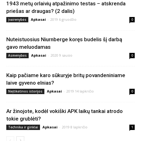
1943 metų orlaivių atpažinimo testas – atskrenda
priešas ar draugas? (2 dalis)
Apkasai
-
2019 6 gruodžio
Įvairenybės
0
Nuteistuosius Niurnberge koręs budelis šį darbą
gavo meluodamas
Apkasai
-
2020 9 sausio
Asmenybės
0
Kaip pačiame karo sūkuryje britų povandeniniame
laive gyveno elnias?
Apkasai
-
2019 14 lapkričio
Neįtikėtinos istorijos
0
Ar žinojote, kodėl vokiški APK laikų tankai atrodo
tokie grublėti?
Apkasai
-
2019 8 lapkričio
Technika ir ginklai
1