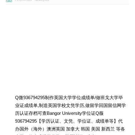
Q微936794295制作英国大学学位成绩单/做班戈大学毕
业证成绩单,制造英国学校文凭学历,做留学回国留信网学
历认证存档可查Bangor University学位证Q薇
936794295【学历认证、文凭、学位证、成绩单等】代
办国外（海外）澳洲英国 加拿大 韩国 美国 新西兰 等各