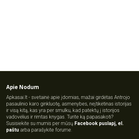
Apie Nodum
Apkasai.lt - svetainė apie įdomias, mažai girdėtas Antrojo
pasaulinio karo ginkluotę, asmenybes, neįtikėtinas istorijas
ir visą kitą, kas yra per smulku, kad patektų į istorijos
vadovėlius ir rimtas knygas. Turite ką papasakoti?
Susisiekite su mumis per mūsų
Facebook puslapį
,
el.
paštu
arba parašykite forume.