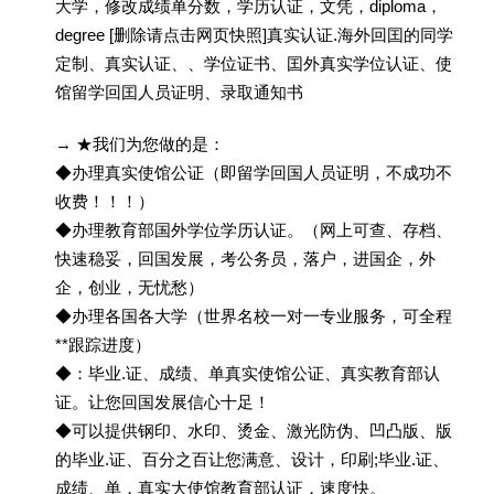
大学，修改成绩单分数，学历认证，文凭，diploma，
degree [删除请点击网页快照]真实认证.海外回囯的同学
定制、真实认证、、学位证书、囯外真实学位认证、使
馆留学回囯人员证明、录取通知书
→ ★我们为您做的是：
◆办理真实使馆公证（即留学回国人员证明，不成功不
收费！！！）
◆办理教育部国外学位学历认证。（网上可查、存档、
快速稳妥，回国发展，考公务员，落户，进国企，外
企，创业，无忧愁）
◆办理各国各大学（世界名校一对一专业服务，可全程
**跟踪进度）
◆：毕业.证、成绩、单真实使馆公证、真实教育部认
证。让您回国发展信心十足！
◆可以提供钢印、水印、烫金、激光防伪、凹凸版、版
的毕业.证、百分之百让您满意、设计，印刷;毕业.证、
成绩、单，真实大使馆教育部认证，速度快。