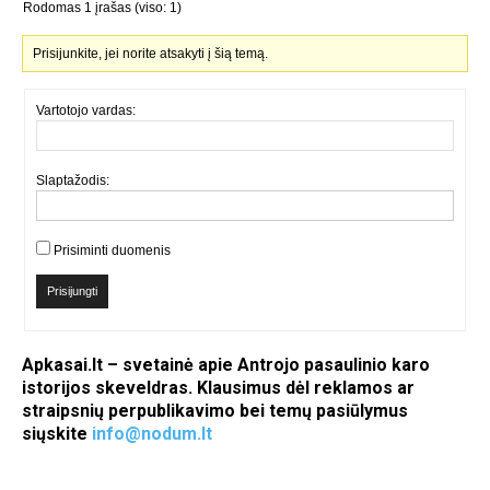
Rodomas 1 įrašas (viso: 1)
Prisijunkite, jei norite atsakyti į šią temą.
Vartotojo vardas:
Slaptažodis:
Prisiminti duomenis
Prisijungti
Apkasai.lt – svetainė apie Antrojo pasaulinio karo
istorijos skeveldras. Klausimus dėl reklamos ar
straipsnių perpublikavimo bei temų pasiūlymus
siųskite
info@nodum.lt