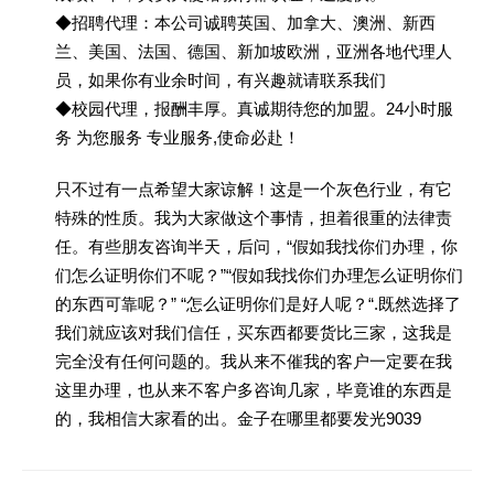
◆招聘代理：本公司诚聘英国、加拿大、澳洲、新西
兰、美国、法国、德国、新加坡欧洲，亚洲各地代理人
员，如果你有业余时间，有兴趣就请联系我们
◆校园代理，报酬丰厚。真诚期待您的加盟。24小时服
务 为您服务 专业服务,使命必赴！
只不过有一点希望大家谅解！这是一个灰色行业，有它
特殊的性质。我为大家做这个事情，担着很重的法律责
任。有些朋友咨询半天，后问，“假如我找你们办理，你
们怎么证明你们不呢？”“假如我找你们办理怎么证明你们
的东西可靠呢？” “怎么证明你们是好人呢？“.既然选择了
我们就应该对我们信任，买东西都要货比三家，这我是
完全没有任何问题的。我从来不催我的客户一定要在我
这里办理，也从来不客户多咨询几家，毕竟谁的东西是
的，我相信大家看的出。金子在哪里都要发光9039