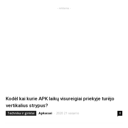
- reklama -
Kodėl kai kurie APK laikų visureigiai priekyje turėjo
vertikalius strypus?
Apkasai
-
2020 21 vasario
Technika ir ginklai
0