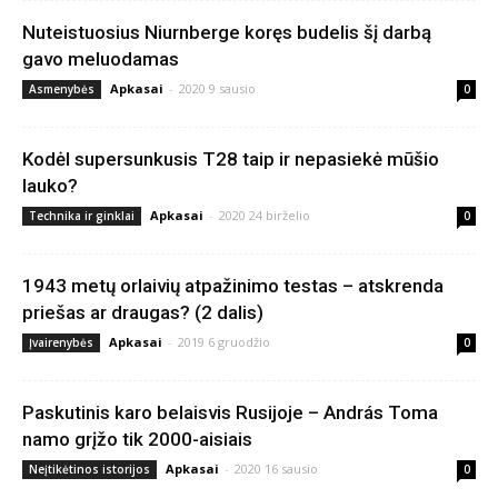
Nuteistuosius Niurnberge koręs budelis šį darbą
gavo meluodamas
Apkasai
-
2020 9 sausio
Asmenybės
0
Kodėl supersunkusis T28 taip ir nepasiekė mūšio
lauko?
Apkasai
-
2020 24 birželio
Technika ir ginklai
0
1943 metų orlaivių atpažinimo testas – atskrenda
priešas ar draugas? (2 dalis)
Apkasai
-
2019 6 gruodžio
Įvairenybės
0
Paskutinis karo belaisvis Rusijoje – András Toma
namo grįžo tik 2000-aisiais
Apkasai
-
2020 16 sausio
Neįtikėtinos istorijos
0