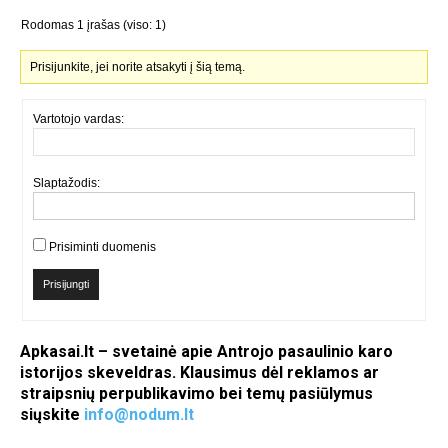
Rodomas 1 įrašas (viso: 1)
Prisijunkite, jei norite atsakyti į šią temą.
Vartotojo vardas:
Slaptažodis:
Prisiminti duomenis
Prisijungti
Apkasai.lt – svetainė apie Antrojo pasaulinio karo
istorijos skeveldras. Klausimus dėl reklamos ar
straipsnių perpublikavimo bei temų pasiūlymus
siųskite
info@nodum.lt