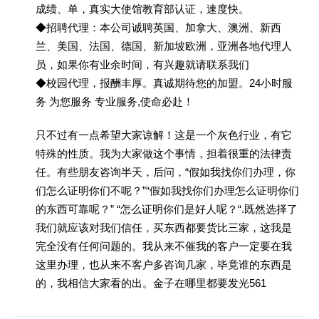
成绩、单，真实大使馆教育部认证，速度快。
◆招聘代理：本公司诚聘英国、加拿大、澳洲、新西
兰、美国、法国、德国、新加坡欧洲，亚洲各地代理人
员，如果你有业余时间，有兴趣就请联系我们
◆校园代理，报酬丰厚。真诚期待您的加盟。24小时服
务 为您服务 专业服务,使命必赴！
只不过有一点希望大家谅解！这是一个灰色行业，有它
特殊的性质。我为大家做这个事情，担着很重的法律责
任。有些朋友咨询半天，后问，“假如我找你们办理，你
们怎么证明你们不呢？”“假如我找你们办理怎么证明你们
的东西可靠呢？” “怎么证明你们是好人呢？“.既然选择了
我们就应该对我们信任，买东西都要货比三家，这我是
完全没有任何问题的。我从来不催我的客户一定要在我
这里办理，也从来不客户多咨询几家，毕竟谁的东西是
的，我相信大家看的出。金子在哪里都要发光561