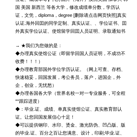
国 美国 新西兰 等各大学，修改成绩单分数，学历认
证，文凭，diploma，degree [删除请点击网页快照]真实
认证.海外回囯的同学定制、真实认证、、学位证书、囯
外真实学位认证、使馆留学回囯人员证明、录取通知书
→ ★我们为您做的是：
◆办理真实使馆公证（即留学回国人员证明，不成功不
收费！！！）
◆办理教育部国外学位学历认证。（网上可查、存档、
快速稳妥，回国发展，考公务员，落户，进国企，外
企，创业，无忧愁）
◆办理各国各大学（世界名校一对一专业服务，可全程
**跟踪进度）
◆：毕业.证、成绩、单真实使馆公证、真实教育部认
证。让您回国发展信心十足！
◆可以提供钢印、水印、烫金、激光防伪、凹凸版、版
的毕业.证、百分之百让您满意、设计，印刷;毕业.证、