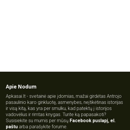
Apie Nodum
Apkasai.lt - svetainė apie įdomias, mažai girdėtas Antrojo
pasaulinio karo ginkluotę, asmenybes, neįtikėtinas istorijas
ir visą kitą, kas yra per smulku, kad patektų į istorijos
vadovėlius ir rimtas knygas. Turite ką papasakoti?
Susisiekite su mumis per mūsų
Facebook puslapį
,
el.
paštu
arba parašykite forume.