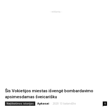
- reklama -
Šis Vokietijos miestas išvengė bombardavimo
apsimesdamas šveicarišku
Apkasai
-
2020 13 balandžio
Neįtikėtinos istorijos
0