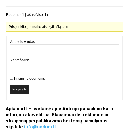
Rodomas 1 įrašas (viso: 1)
Prisijunkite, jei norite atsakyti į šią temą.
Vartotojo vardas:
Slaptažodis:
Prisiminti duomenis
Prisijungti
Apkasai.lt – svetainė apie Antrojo pasaulinio karo
istorijos skeveldras. Klausimus dėl reklamos ar
straipsnių perpublikavimo bei temų pasiūlymus
siųskite
info@nodum.lt