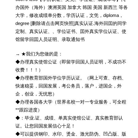
办国外（海外）澳洲英国 加拿大 韩国 美国 新西兰 等各
大学，修改成绩单分数，学历认证，文凭，diploma，
degree [删除请点击网页快照]真实认证.海外回囯的同学
定制、真实认证、、学位证书、囯外真实学位认证、使
馆留学回囯人员证明、录取通知书
→ ★我们为您做的是：
◆办理真实使馆公证（即留学回国人员证明，不成功不
收费！！！）
◆办理教育部国外学位学历认证。（网上可查、存档、
快速稳妥，回国发展，考公务员，落户，进国企，外
企，创业，无忧愁）
◆办理各国各大学（世界名校一对一专业服务，可全程
**跟踪进度）
◆：毕业.证、成绩、单真实使馆公证、真实教育部认
证。让您回国发展信心十足！
◆可以提供钢印、水印、烫金、激光防伪、凹凸版、版