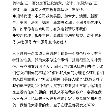
的毕业.证、百分之百让您满意、设计，印刷;毕业.证、
成绩、单，真实大使馆教育部认证，速度快。
◆招聘代理：本公司诚聘英国、加拿大、澳洲、新西
兰、美国、法国、德国、新加坡欧洲，亚洲各地代理人
员，如果你有业余时间，有兴趣就请联系我们
◆校园代理，报酬丰厚。真诚期待您的加盟。24小时服
务 为您服务 专业服务,使命必赴！
只不过有一点希望大家谅解！这是一个灰色行业，有它
特殊的性质。我为大家做这个事情，担着很重的法律责
任。有些朋友咨询半天，后问，“假如我找你们办理，你
们怎么证明你们不呢？”“假如我找你们办理怎么证明你们
的东西可靠呢？” “怎么证明你们是好人呢？“.既然选择了
我们就应该对我们信任，买东西都要货比三家，这我是
完全没有任何问题的。我从来不催我的客户一定要在我
这里办理，也从来不客户多咨询几家，毕竟谁的东西是
的，我相信大家看的出。金子在哪里都要发光8792