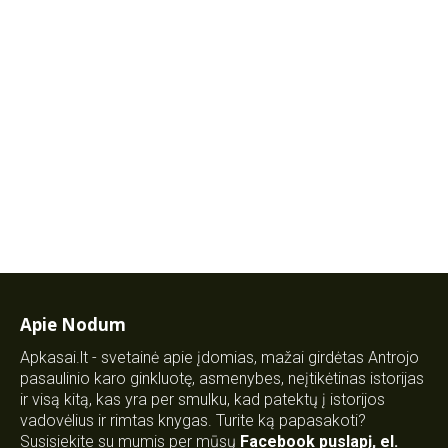
Apie Nodum
Apkasai.lt - svetainė apie įdomias, mažai girdėtas Antrojo
pasaulinio karo ginkluotę, asmenybes, neįtikėtinas istorijas
ir visą kitą, kas yra per smulku, kad patektų į istorijos
vadovėlius ir rimtas knygas. Turite ką papasakoti?
Susisiekite su mumis per mūsų
Facebook puslapį
,
el.