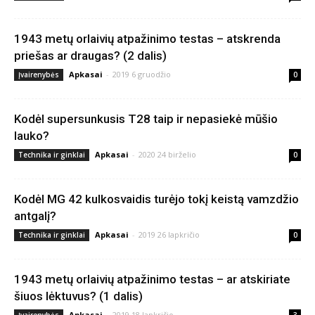
1943 metų orlaivių atpažinimo testas – atskrenda
priešas ar draugas? (2 dalis)
Apkasai
-
2019 6 gruodžio
Įvairenybės
0
Kodėl supersunkusis T28 taip ir nepasiekė mūšio
lauko?
Apkasai
-
2020 24 birželio
Technika ir ginklai
0
Kodėl MG 42 kulkosvaidis turėjo tokį keistą vamzdžio
antgalį?
Apkasai
-
2019 26 lapkričio
Technika ir ginklai
0
1943 metų orlaivių atpažinimo testas – ar atskiriate
šiuos lėktuvus? (1 dalis)
Apkasai
-
2019 18 lapkričio