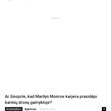
- reklama -
Ar žinojote, kad Marilyn Monroe karjera prasidėjo
karinių dronų gamykloje?
Apkasai
-
2020 8 kovo
Asmenybės
0