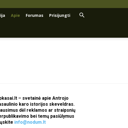
ija
Apie
Forumas
Prisijungti
pkasai.lt – svetainė apie Antrojo
asaulinio karo istorijos skeveldras.
lausimus dėl reklamos ar straipsnių
erpublikavimo bei temų pasiūlymus
iųskite
info@nodum.lt