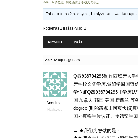
València学位证
,
制造西班牙学校文凭学历
This topic has 0 atsakymų, 1 dalyvis, and was last upd
Rodomas 1 įrašas (viso: 1)
Autorius
Įrašai
2023 12 liepos @ 12:20
Q微936794295制作西班牙
牙学校文凭学历,做留学回国留信网学历认证存
学位证Q薇936794295【
国 加拿大 韩国 美国 新西兰 
Anonimas
degree [删除请点击网页快
Neaktyvus
囯外真实学位认证、使馆留学回
→ ★我们为您做的是：