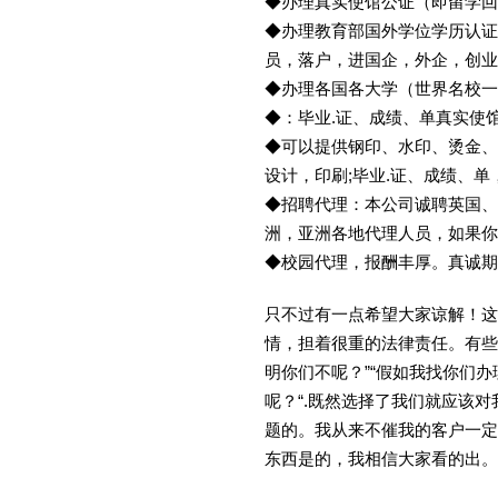
◆办理真实使馆公证（即留学
◆办理教育部国外学位学历认证
员，落户，进国企，外企，创
◆办理各国各大学（世界名校
◆：毕业.证、成绩、单真实使
◆可以提供钢印、水印、烫金、
设计，印刷;毕业.证、成绩、
◆招聘代理：本公司诚聘英国、
洲，亚洲各地代理人员，如果你
◆校园代理，报酬丰厚。真诚期待
只不过有一点希望大家谅解！这
情，担着很重的法律责任。有些
明你们不呢？”“假如我找你们办
呢？“.既然选择了我们就应该
题的。我从来不催我的客户一定
东西是的，我相信大家看的出。金