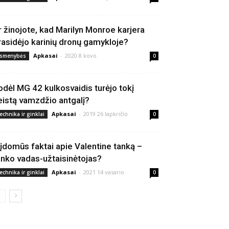
r žinojote, kad Marilyn Monroe karjera
rasidėjo karinių dronų gamykloje?
Apkasai
-
2020 8 kovo
smenybės
0
odėl MG 42 kulkosvaidis turėjo tokį
eistą vamzdžio antgalį?
Apkasai
-
2019 26 lapkričio
echnika ir ginklai
0
 įdomūs faktai apie Valentine tanką –
anko vadas-užtaisinėtojas?
Apkasai
-
2021 14 vasario
echnika ir ginklai
0