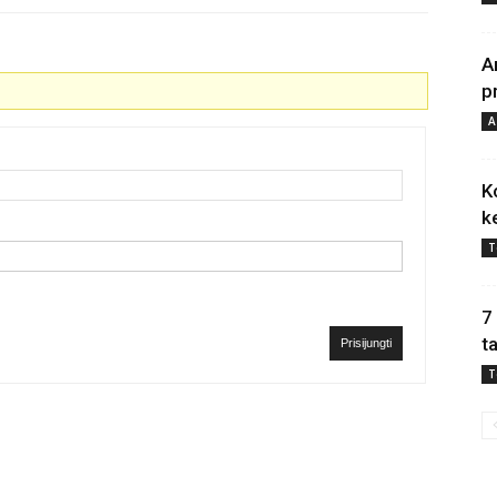
A
p
A
K
k
T
7
t
Prisijungti
T