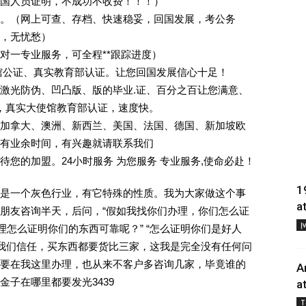
回国人员证明，不成功不收费！！！）
。（网上可查、存档、快速稳妥，回国发展，考公务
业，无忧愁）
一对一专业服务，可全程**跟踪进度）
馆公证、真实教育部认证。让您回国发展信心十足！
激光防伪、凹凸版、版的毕业.证、百分之百让您满意、
单，真实大使馆教育部认证，速度快。
加拿大、澳洲、新西兰、美国、法国、德国、新加坡欧
有业余时间，有兴趣就请联系我们
您的加盟。24小时服务 为您服务 专业服务,使命必赴！
1
是一个灰色行业，有它特殊的性质。我为大家做这个事
a
朋友咨询半天，后问，“假如我找你们办理，你们怎么证
Į
理怎么证明你们的东西可靠呢？” “怎么证明你们是好人
对我们信任，买东西都要货比三家，这我是完全没有任何问
要在我这里办理，也从来不客户多咨询几家，毕竟谁的
A
子在哪里都要发光3439
a
T