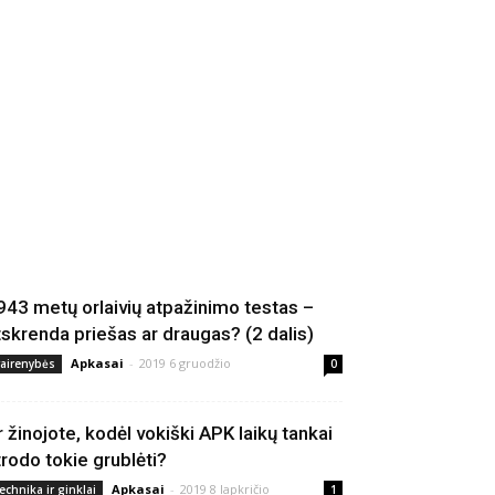
943 metų orlaivių atpažinimo testas –
tskrenda priešas ar draugas? (2 dalis)
Apkasai
-
2019 6 gruodžio
vairenybės
0
r žinojote, kodėl vokiški APK laikų tankai
trodo tokie grublėti?
Apkasai
-
2019 8 lapkričio
echnika ir ginklai
1