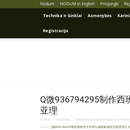
Nodum
NODUM in English
Prisijungti
Reg
Technika Ir Ginklai
Asmenybės
Karin
Registracija
Q微936794295制
亚理
Home
›
Forumai
›
Antrasis pasaulinis karas Lietuvo
Žymos:
Q微936794295制作西班牙大学学位成绩单/做瓦伦西亚理