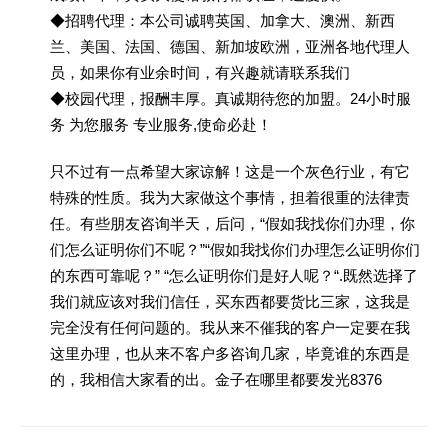
◆招聘代理：本公司诚聘英国、加拿大、澳洲、新西
兰、美国、法国、德国、新加坡欧洲，亚洲各地代理人
员，如果你有业余时间，有兴趣就请联系我们
◆校园代理，报酬丰厚。真诚期待您的加盟。24小时服
务 为您服务 专业服务,使命必赴！
只不过有一点希望大家谅解！这是一个灰色行业，有它
特殊的性质。我为大家做这个事情，担着很重的法律责
任。有些朋友咨询半天，后问，“假如我找你们办理，你
们怎么证明你们不呢？”“假如我找你们办理怎么证明你们
的东西可靠呢？” “怎么证明你们是好人呢？“.既然选择了
我们就应该对我们信任，买东西都要货比三家，这我是
完全没有任何问题的。我从来不催我的客户一定要在我
这里办理，也从来不客户多咨询几家，毕竟谁的东西是
的，我相信大家看的出。金子在哪里都要发光8376