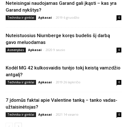
Neteisingai naudojamas Garand gali įkąsti – kas yra
Garand nykštys?
Apkasai
-
2019 6 gruodžio
Technika ir ginklai
0
Nuteistuosius Niurnberge koręs budelis šį darbą
gavo meluodamas
Apkasai
-
2020 9 sausio
Asmenybės
0
Kodėl MG 42 kulkosvaidis turėjo tokį keistą vamzdžio
antgalį?
Apkasai
-
2019 26 lapkričio
Technika ir ginklai
0
7 įdomūs faktai apie Valentine tanką – tanko vadas-
užtaisinėtojas?
Apkasai
-
2021 14 vasario
Technika ir ginklai
0