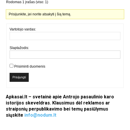
Rodomas 1 įrašas (viso: 1)
Prisijunkite, jei norite atsakyti į šią temą.
Vartotojo vardas:
Slaptažodis:
Prisiminti duomenis
Prisijungti
Apkasai.lt – svetainė apie Antrojo pasaulinio karo
istorijos skeveldras. Klausimus dėl reklamos ar
straipsnių perpublikavimo bei temų pasiūlymus
siųskite
info@nodum.lt