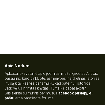
Apie Nodum
Apkasai.lt - svetainė apie įdomias, mažai girdėtas Antrojo
pasaulinio karo ginkluotę, asmenybes, neįtikėtinas istorijas
ir visą kitą, kas yra per smulku, kad patektų į istorijos
vadovėlius ir rimtas knygas. Turite ką papasakoti?
Susisiekite su mumis per mūsų
Facebook puslapį
,
el.
paštu
arba parašykite forume.