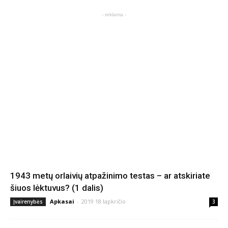
- reklama -
1943 metų orlaivių atpažinimo testas – ar atskiriate
šiuos lėktuvus? (1 dalis)
Apkasai
-
2019 18 lapkričio
Įvairenybės
3