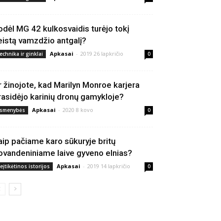
odėl MG 42 kulkosvaidis turėjo tokį
eistą vamzdžio antgalį?
Apkasai
-
2019 26 lapkričio
echnika ir ginklai
0
r žinojote, kad Marilyn Monroe karjera
rasidėjo karinių dronų gamykloje?
Apkasai
-
2020 8 kovo
smenybės
0
aip pačiame karo sūkuryje britų
ovandeniniame laive gyveno elnias?
Apkasai
-
2019 14 lapkričio
eįtikėtinos istorijos
0