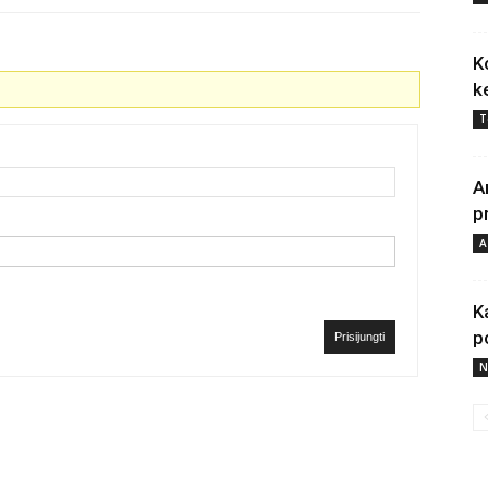
K
k
T
A
p
A
K
p
Prisijungti
N