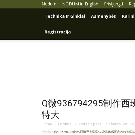
Nodum
NODUM in English
Prisijungti
Reg
Technika Ir Ginklai
Asmenybės
Karin
Registracija
Q微936794295制
特大
Home
›
Forumai
›
Antrasis pasaulinis karas Lietuvo
Žymos:
Q微936794295制作西班牙大学学位成绩单/做阿利坎特大学