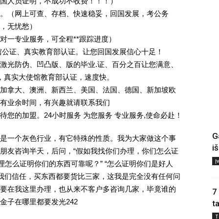
回国人员证明，不成功不收费！！！）
。（网上可查、存档、快速稳妥，回国发展，考公务
业，无忧愁）
一对一专业服务，可全程**跟踪进度）
馆公证、真实教育部认证。让您回国发展信心十足！
激光防伪、凹凸版、版的毕业.证、百分之百让您满意、
单，真实大使馆教育部认证，速度快。
加拿大、澳洲、新西兰、美国、法国、德国、新加坡欧
有业余时间，有兴趣就请联系我们
您的加盟。24小时服务 为您服务 专业服务,使命必赴！
G
是一个灰色行业，有它特殊的性质。我为大家做这个事
i
朋友咨询半天，后问，“假如我找你们办理，你们怎么证
Į
理怎么证明你们的东西可靠呢？” “怎么证明你们是好人
对我们信任，买东西都要货比三家，这我是完全没有任何问
要在我这里办理，也从来不客户多咨询几家，毕竟谁的
7
金子在哪里都要发光242
t
T