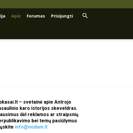
ija
Apie
Forumas
Prisijungti
pkasai.lt – svetainė apie Antrojo
asaulinio karo istorijos skeveldras.
lausimus dėl reklamos ar straipsnių
erpublikavimo bei temų pasiūlymus
iųskite
info@nodum.lt