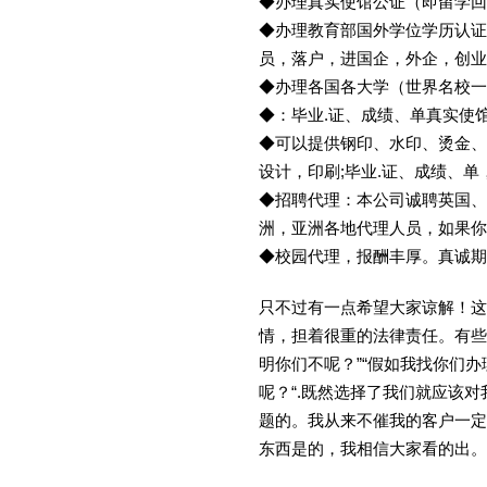
◆办理真实使馆公证（即留学
◆办理教育部国外学位学历认证
员，落户，进国企，外企，创
◆办理各国各大学（世界名校
◆：毕业.证、成绩、单真实使
◆可以提供钢印、水印、烫金、
设计，印刷;毕业.证、成绩、
◆招聘代理：本公司诚聘英国、
洲，亚洲各地代理人员，如果你
◆校园代理，报酬丰厚。真诚期待
只不过有一点希望大家谅解！这
情，担着很重的法律责任。有些
明你们不呢？”“假如我找你们办
呢？“.既然选择了我们就应该
题的。我从来不催我的客户一定
东西是的，我相信大家看的出。