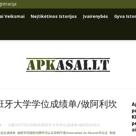
istracija
iai Veiksmai
Neįtikėtinos Istorijos
Įvairenybės
Gyva Istor
Apkasai.lt
作西班牙大学学位成绩单/做阿利坎
A
p
K
p
je
›
Q微936794295制作西班牙大学学位成绩单/做阿利坎特大
s
毕业证成绩单
,
做留学回国留信网学历认证存档可查Universidad de Alicante学位证
,
制造