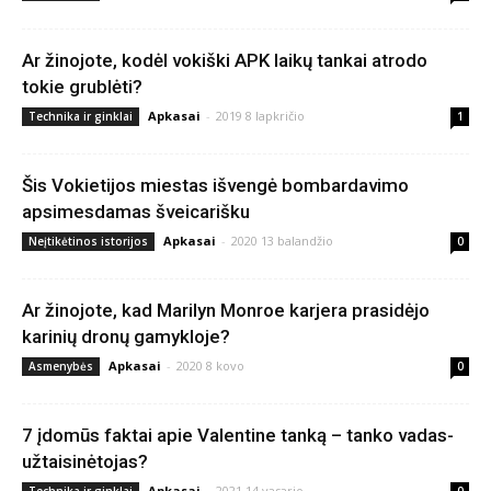
Ar žinojote, kodėl vokiški APK laikų tankai atrodo
tokie grublėti?
Apkasai
-
2019 8 lapkričio
Technika ir ginklai
1
Šis Vokietijos miestas išvengė bombardavimo
apsimesdamas šveicarišku
Apkasai
-
2020 13 balandžio
Neįtikėtinos istorijos
0
Ar žinojote, kad Marilyn Monroe karjera prasidėjo
karinių dronų gamykloje?
Apkasai
-
2020 8 kovo
Asmenybės
0
7 įdomūs faktai apie Valentine tanką – tanko vadas-
užtaisinėtojas?
Apkasai
-
2021 14 vasario