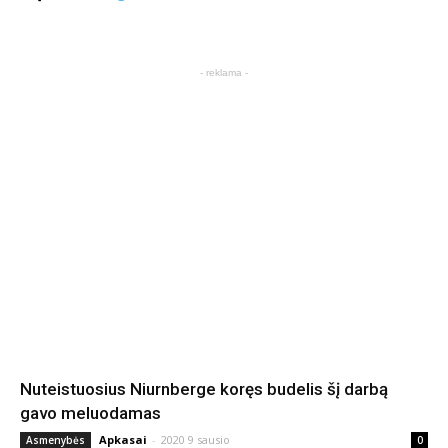
- reklama -
Nuteistuosius Niurnberge koręs budelis šį darbą
gavo meluodamas
Apkasai
-
2020 9 sausio
Asmenybės
0