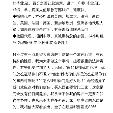
的毕业.证、百分之百让您满意、设计，印刷;毕业.证、
成绩、单，真实大使馆教育部认证，速度快。
◆招聘代理：本公司诚聘英国、加拿大、澳洲、新西
兰、美国、法国、德国、新加坡欧洲，亚洲各地代理人
员，如果你有业余时间，有兴趣就请联系我们
◆校园代理，报酬丰厚。真诚期待您的加盟。24小时服
务 为您服务 专业服务,使命必赴！
只不过有一点希望大家谅解！这是一个灰色行业，有它
特殊的性质。我为大家做这个事情，担着很重的法律责
任。有些朋友咨询半天，后问，“假如我找你们办理，你
们怎么证明你们不呢？”“假如我找你们办理怎么证明你们
的东西可靠呢？” “怎么证明你们是好人呢？“.既然选择了
我们就应该对我们信任，买东西都要货比三家，这我是
完全没有任何问题的。我从来不催我的客户一定要在我
这里办理，也从来不客户多咨询几家，毕竟谁的东西是
的，我相信大家看的出。金子在哪里都要发光8266