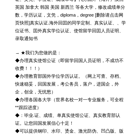
英国 加拿大 韩国 美国 新西兰 等各大学，修改成绩单分
数，学历认证，文凭，diploma，degree [删除请点击网
页快照]真实认证.海外回囯的同学定制、真实认证、、学
位证书、囯外真实学位认证、使馆留学回囯人员证明、
录取通知书
→ ★我们为您做的是：
◆办理真实使馆公证（即留学回国人员证明，不成功不
收费！！！）
◆办理教育部国外学位学历认证。（网上可查、存档、
快速稳妥，回国发展，考公务员，落户，进国企，外
企，创业，无忧愁）
◆办理各国各大学（世界名校一对一专业服务，可全程
**跟踪进度）
◆：毕业.证、成绩、单真实使馆公证、真实教育部认
证。让您回国发展信心十足！
◆可以提供钢印、水印、烫金、激光防伪、凹凸版、版