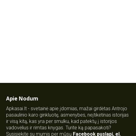
Apie Nodum
Apkasai.lt - svetainė apie įdomias, mažai girdėtas Antrojo
pasaulinio karo ginkluotę, asmenybes, neįtikėtinas istorijas
ir visą kitą, kas yra per smulku, kad patektų į istorijos
vadovėlius ir rimtas knygas. Turite ką papasakoti?
Susisiekite su mumis per mūsų
Facebook puslapį
,
el.