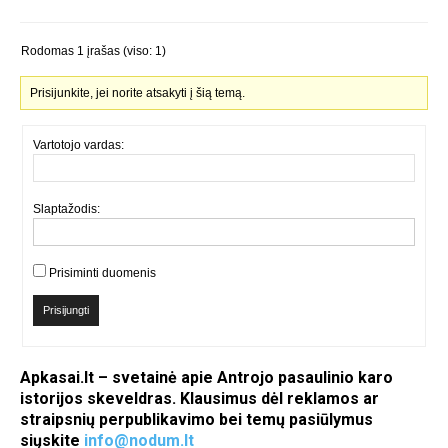
Rodomas 1 įrašas (viso: 1)
Prisijunkite, jei norite atsakyti į šią temą.
Vartotojo vardas:
Slaptažodis:
Prisiminti duomenis
Prisijungti
Apkasai.lt – svetainė apie Antrojo pasaulinio karo
istorijos skeveldras. Klausimus dėl reklamos ar
straipsnių perpublikavimo bei temų pasiūlymus
siųskite
info@nodum.lt