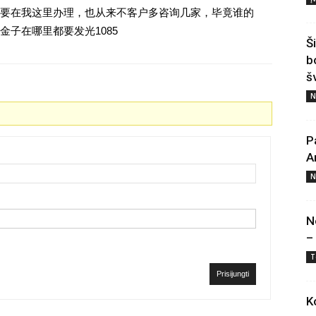
要在我这里办理，也从来不客户多咨询几家，毕竟谁的
子在哪里都要发光1085
Š
b
š
N
P
A
N
N
–
T
Prisijungti
K