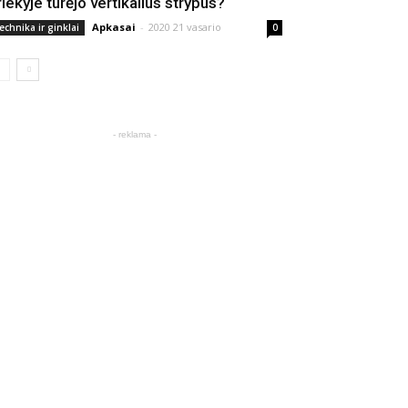
riekyje turėjo vertikalius strypus?
Apkasai
-
2020 21 vasario
echnika ir ginklai
0
- reklama -