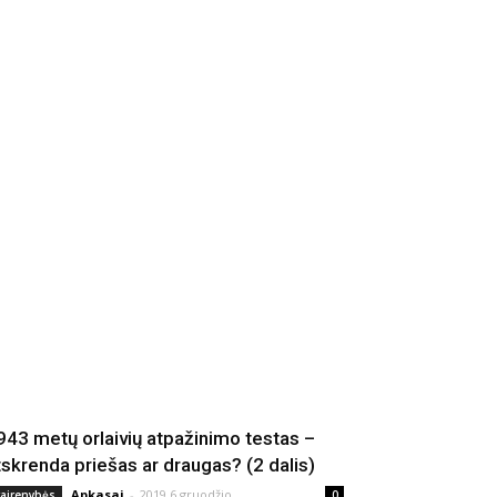
943 metų orlaivių atpažinimo testas –
tskrenda priešas ar draugas? (2 dalis)
Apkasai
-
2019 6 gruodžio
vairenybės
0