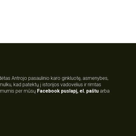
rdėtas Antrojo pasaulinio karo ginkluotę, asmenybes,
 smulku, kad patektų į istorijos vadovėlius ir rimtas
su mumis per mūsų
Facebook puslapį
,
el. paštu
arba