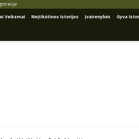
istracija
iai Veiksmai
Neįtikėtinos Istorijos
Įvairenybės
Gyva Istor