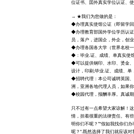
位证书、囯外真实学位认证、使
→ ★我们为您做的是：
◆办理真实使馆公证（即留学
◆办理教育部国外学位学历认证
员，落户，进国企，外企，创
◆办理各国各大学（世界名校
◆：毕业.证、成绩、单真实使
◆可以提供钢印、水印、烫金、
设计，印刷;毕业.证、成绩、
◆招聘代理：本公司诚聘英国、
洲，亚洲各地代理人员，如果你
◆校园代理，报酬丰厚。真诚期待
只不过有一点希望大家谅解！这
情，担着很重的法律责任。有些
明你们不呢？”“假如我找你们办
呢？“.既然选择了我们就应该