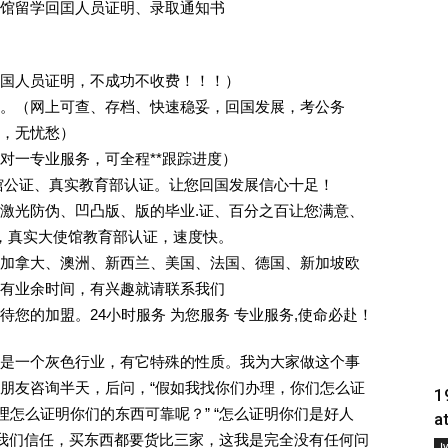
馆留学回囯人员证明、录取通知书
回国人员证明，不成功不收费！！！）
。（网上可查、存档、快速稳妥，回国发展，考公务
业，无忧愁）
一对一专业服务，可全程**跟踪进度）
馆公证、真实教育部认证。让您回国发展信心十足！
激光防伪、凹凸版、版的毕业.证、百分之百让您满意、
单，真实大使馆教育部认证，速度快。
加拿大、澳洲、新西兰、美国、法国、德国、新加坡欧
有业余时间，有兴趣就请联系我们
您的加盟。24小时服务 为您服务 专业服务,使命必赴！
是一个灰色行业，有它特殊的性质。我为大家做这个事
朋友咨询半天，后问，“假如我找你们办理，你们怎么证
1
理怎么证明你们的东西可靠呢？” “怎么证明你们是好人
a
对我们信任，买东西都要货比三家，这我是完全没有任何问
Į