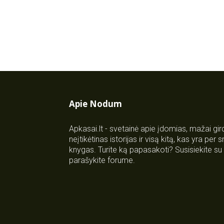
Apie Nodum
Apkasai.lt - svetainė apie įdomias, mažai gi
neįtikėtinas istorijas ir visą kitą, kas yra per
knygas. Turite ką papasakoti? Susisiekite 
parašykite forume.