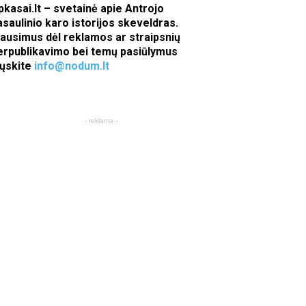
pkasai.lt – svetainė apie Antrojo
asaulinio karo istorijos skeveldras.
lausimus dėl reklamos ar straipsnių
erpublikavimo bei temų pasiūlymus
iųskite
info@nodum.lt
- reklama -