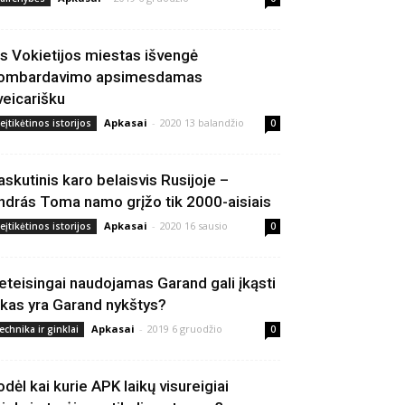
is Vokietijos miestas išvengė
ombardavimo apsimesdamas
veicarišku
Apkasai
-
2020 13 balandžio
eįtikėtinos istorijos
0
askutinis karo belaisvis Rusijoje –
ndrás Toma namo grįžo tik 2000-aisiais
Apkasai
-
2020 16 sausio
eįtikėtinos istorijos
0
eteisingai naudojamas Garand gali įkąsti
 kas yra Garand nykštys?
Apkasai
-
2019 6 gruodžio
echnika ir ginklai
0
odėl kai kurie APK laikų visureigiai