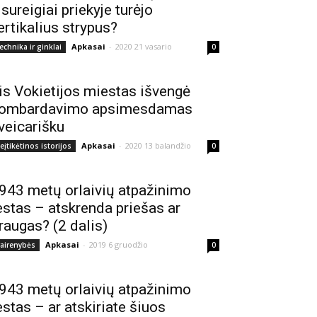
isureigiai priekyje turėjo
ertikalius strypus?
Apkasai
-
2020 21 vasario
echnika ir ginklai
0
is Vokietijos miestas išvengė
ombardavimo apsimesdamas
veicarišku
Apkasai
-
2020 13 balandžio
eįtikėtinos istorijos
0
943 metų orlaivių atpažinimo
estas – atskrenda priešas ar
raugas? (2 dalis)
Apkasai
-
2019 6 gruodžio
vairenybės
0
943 metų orlaivių atpažinimo
estas – ar atskiriate šiuos