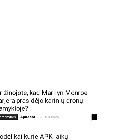
r žinojote, kad Marilyn Monroe
arjera prasidėjo karinių dronų
amykloje?
Apkasai
-
2020 8 kovo
smenybės
0
odėl kai kurie APK laikų