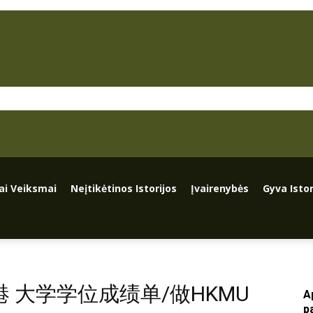
iai Veiksmai
Neįtikėtinos Istorijos
Įvairenybės
Gyva Istor
香港 大学学位成绩单/做HKMU
A
p