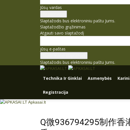
Jūsų vardas
Slaptažodis bus elektroniniu paštu Jums.
Slaptažodžio grąžinimas
Atgauti savo slaptažodį
jūsų e-paštas
Slaptažodis bus elektroniniu paštu Jums.
Technika Ir Ginklai
Asmenybės
Karin
Registracija
Apkasai.lt
Q微936794295制作