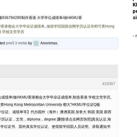
K
p
s
微936794295制作香港 大学学位成绩单/做HKMU香
KMU香港都会大学毕业证成绩单
,
做留学回国留信网学历认证存档可查Hong
港 学校文凭学历
- 
ated
prieš 3 metai
by
Anonimas
.
#10367
学学位成绩单/做HKMU香港都会大学毕业证成绩单,制造香港 学校文凭学历,
Kong Metropolitan University 都大”HKMU学位证Q薇
、学位证、成绩单等】代办国外（海外）澳洲英国 加拿大 韩国 美国 新西
证，文凭，diploma，degree [删除请点击网页快照]真实认证.海
、学位证书、囯外真实学位认证、使馆留学回囯人员证明、录取通知书