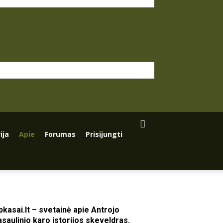
ija
Apie
Forumas
Prisijungti
pkasai.lt – svetainė apie Antrojo
asaulinio karo istorijos skeveldras.