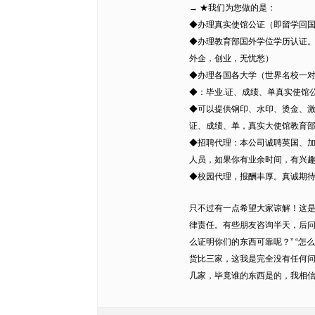
→ ★我们为您做的是：
◆办理真实使馆公证（即留学回
◆办理教育部国外学位学历认证
外企，创业，无忧愁）
◆办理各国各大学（世界名校一
◆：毕业.证、成绩、单真实使馆
◆可以提供钢印、水印、烫金、激
证、成绩、单，真实大使馆教育
◆招聘代理：本公司诚聘英国、
人员，如果你有业余时间，有兴
◆校园代理，报酬丰厚。真诚期待您
只不过有一点希望大家谅解！这
律责任。有些朋友咨询半天，后问
么证明你们的东西可靠呢？” “怎
货比三家，这我是完全没有任何
几家，毕竟谁的东西是的，我相信