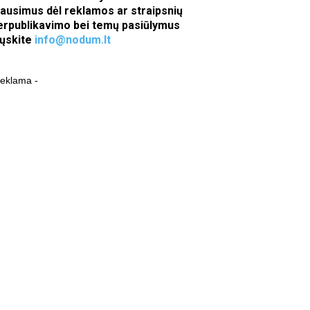
lausimus dėl reklamos ar straipsnių
erpublikavimo bei temų pasiūlymus
iųskite
info@nodum.lt
reklama -