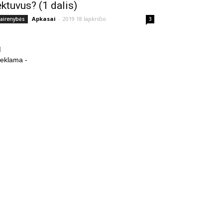
ėktuvus? (1 dalis)
Apkasai
-
2019 18 lapkričio
vairenybės
3
reklama -