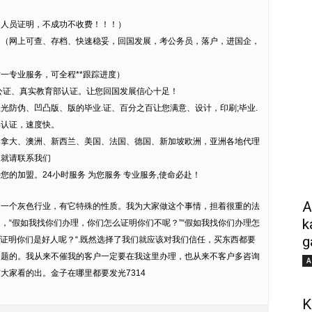
国人员证明，不成功不收费！！！）
。（网上可查、存档、快速稳妥，回国发展，考公务员，落户，进国企，
对一专业服务，可全程**跟踪进度）
公证、真实教育部认证。让您回国发展信心十足！
光防伪、凹凸版、版的毕业.证、百分之百让您满意、设计，印刷;毕业.
部认证，速度快。
加拿大、澳洲、新西兰、美国、法国、德国、新加坡欧洲，亚洲各地代理
趣就请联系我们
的加盟。24小时服务 为您服务 专业服务,使命必赴！
A
是一个灰色行业，有它特殊的性质。我为大家做这个事情，担着很重的法
k
，“假如我找你们办理，你们怎么证明你们不呢？”“假如我找你们办理怎
g
么证明你们是好人呢？“.既然选择了我们就应该对我们信任，买东西都要
问题的。我从来不催我的客户一定要在我这里办理，也从来不客户多咨询
A
大家看的出。金子在哪里都要发光7314
K