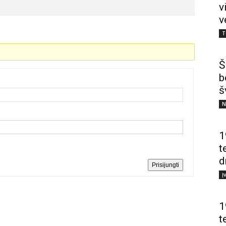
v
v
T
Š
b
š
N
1
t
d
Prisijungti
Į
1
t