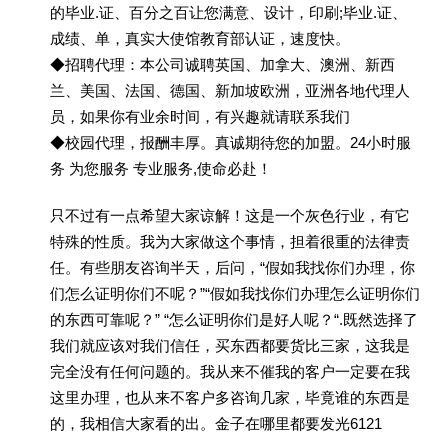
的毕业.证、百分之百让您满意、设计，印刷;毕业.证、
成绩、单，真实大使馆教育部认证，速度快。
◆招聘代理：本公司诚聘英国、加拿大、澳洲、新西
兰、美国、法国、德国、新加坡欧洲，亚洲各地代理人
员，如果你有业余时间，有兴趣就请联系我们
◆校园代理，报酬丰厚。真诚期待您的加盟。24小时服
务 为您服务 专业服务,使命必赴！
只不过有一点希望大家谅解！这是一个灰色行业，有它
特殊的性质。我为大家做这个事情，担着很重的法律责
任。有些朋友咨询半天，后问，“假如我找你们办理，你
们怎么证明你们不呢？”“假如我找你们办理怎么证明你们
的东西可靠呢？” “怎么证明你们是好人呢？“.既然选择了
我们就应该对我们信任，买东西都要货比三家，这我是
完全没有任何问题的。我从来不催我的客户一定要在我
这里办理，也从来不客户多咨询几家，毕竟谁的东西是
的，我相信大家看的出。金子在哪里都要发光6121