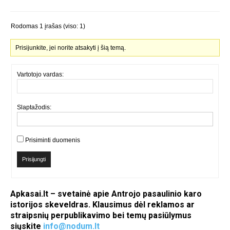
Rodomas 1 įrašas (viso: 1)
Prisijunkite, jei norite atsakyti į šią temą.
Vartotojo vardas:
Slaptažodis:
Prisiminti duomenis
Prisijungti
Apkasai.lt – svetainė apie Antrojo pasaulinio karo
istorijos skeveldras. Klausimus dėl reklamos ar
straipsnių perpublikavimo bei temų pasiūlymus
siųskite
info@nodum.lt