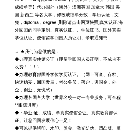
成绩单等】代办国外（海外）澳洲英国 加拿大 韩国 美
国 新西兰 等各大学，修改成绩单分数，学历认证，文
凭，diploma，degree [删除请点击网页快照]真实认证.海
外回囯的同学定制、真实认证、、学位证书、囯外真实
学位认证、使馆留学回囯人员证明、录取通知书
→ ★我们为您做的是：
◆办理真实使馆公证（即留学回国人员证明，不成功不
收费！！！）
◆办理教育部国外学位学历认证。（网上可查、存档、
快速稳妥，回国发展，考公务员，落户，进国企，外
企，创业，无忧愁）
◆办理各国各大学（世界名校一对一专业服务，可全程
**跟踪进度）
◆：毕业.证、成绩、单真实使馆公证、真实教育部认
证。让您回国发展信心十足！
◆可以提供钢印、水印、烫金、激光防伪、凹凸版、版