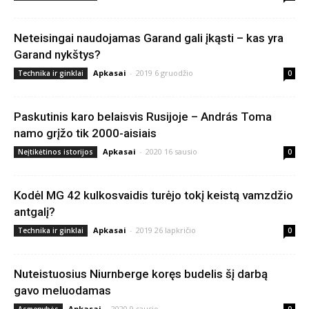
Neteisingai naudojamas Garand gali įkąsti – kas yra
Garand nykštys?
Apkasai
-
2019 6 gruodžio
Technika ir ginklai
0
Paskutinis karo belaisvis Rusijoje – András Toma
namo grįžo tik 2000-aisiais
Apkasai
-
2020 16 sausio
Neįtikėtinos istorijos
0
Kodėl MG 42 kulkosvaidis turėjo tokį keistą vamzdžio
antgalį?
Apkasai
-
2019 26 lapkričio
Technika ir ginklai
0
Nuteistuosius Niurnberge koręs budelis šį darbą
gavo meluodamas
Apkasai
-
2020 9 sausio