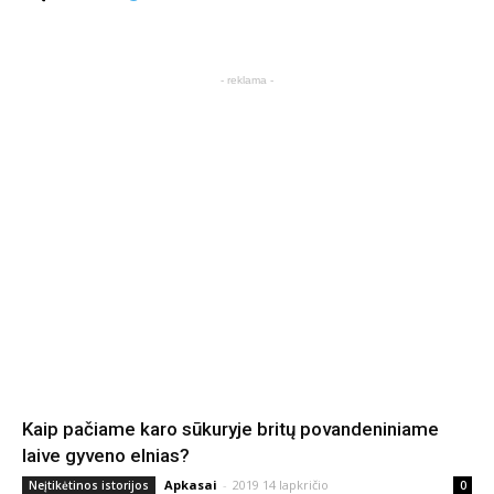
- reklama -
Kaip pačiame karo sūkuryje britų povandeniniame
laive gyveno elnias?
Apkasai
-
2019 14 lapkričio
Neįtikėtinos istorijos
0