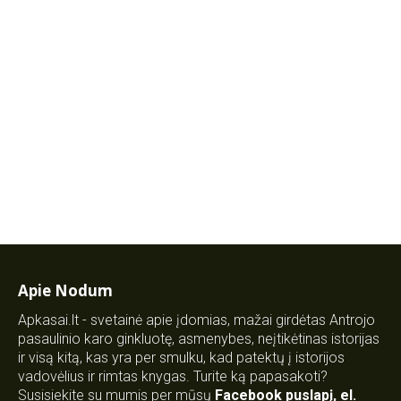
Apie Nodum
Apkasai.lt - svetainė apie įdomias, mažai girdėtas Antrojo
pasaulinio karo ginkluotę, asmenybes, neįtikėtinas istorijas
ir visą kitą, kas yra per smulku, kad patektų į istorijos
vadovėlius ir rimtas knygas. Turite ką papasakoti?
Susisiekite su mumis per mūsų
Facebook puslapį
,
el.