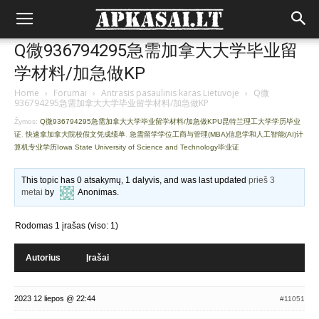
Q微936794295急需加拿大大学毕业留
学材料/加急做KP
Home
›
Forumai
›
Antrasis pasaulinis karas Lietuvoje
›
Q微
936794295急需加拿大大学毕业留学材料/加急做KP
Žymos:
Q微936794295急需加拿大大学毕业留学材料/加急做KPU昆特兰理工大学学历毕业
证
,
快速拿加拿大院校假文凭成绩单
,
急需留学学位工商与管理(MBA)信息学和人工智能(AI)计
算机专业学历Iowa State University of Science and Technology毕业证
This topic has 0 atsakymų, 1 dalyvis, and was last updated
prieš 3
metai
by
Anonimas
.
Rodomas 1 įrašas (viso: 1)
Autorius
Įrašai
2023 12 liepos @ 22:44
#11051