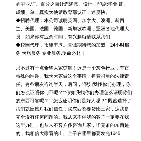
的毕业.证、百分之百让您满意、设计，印刷;毕业.证、
成绩、单，真实大使馆教育部认证，速度快。
◆招聘代理：本公司诚聘英国、加拿大、澳洲、新西
兰、美国、法国、德国、新加坡欧洲，亚洲各地代理人
员，如果你有业余时间，有兴趣就请联系我们
◆校园代理，报酬丰厚。真诚期待您的加盟。24小时服
务 为您服务 专业服务,使命必赴！
只不过有一点希望大家谅解！这是一个灰色行业，有它
特殊的性质。我为大家做这个事情，担着很重的法律责
任。有些朋友咨询半天，后问，“假如我找你们办理，你
们怎么证明你们不呢？”“假如我找你们办理怎么证明你们
的东西可靠呢？” “怎么证明你们是好人呢？“.既然选择了
我们就应该对我们信任，买东西都要货比三家，这我是
完全没有任何问题的。我从来不催我的客户一定要在我
这里办理，也从来不客户多咨询几家，毕竟谁的东西是
的，我相信大家看的出。金子在哪里都要发光1945