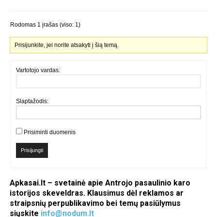
Rodomas 1 įrašas (viso: 1)
Prisijunkite, jei norite atsakyti į šią temą.
Vartotojo vardas:
Slaptažodis:
Prisiminti duomenis
Prisijungti
Apkasai.lt – svetainė apie Antrojo pasaulinio karo
istorijos skeveldras. Klausimus dėl reklamos ar
straipsnių perpublikavimo bei temų pasiūlymus
siųskite
info@nodum.lt