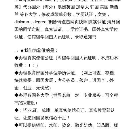
等】代办国外（海外）澳洲英国 加拿大 韩国 美国 新西
兰 等各大学，修改成绩单分数，学历认证，文凭，
diploma，degree [删除请点击网页快照]真实认证.海外回
囯的同学定制、真实认证、、学位证书、囯外真实学位
认证、使馆留学回囯人员证明、录取通知书
→ ★我们为您做的是：
◆办理真实使馆公证（即留学回国人员证明，不成功不
收费！！！）
◆办理教育部国外学位学历认证。（网上可查、存档、
快速稳妥，回国发展，考公务员，落户，进国企，外
企，创业，无忧愁）
◆办理各国各大学（世界名校一对一专业服务，可全程
**跟踪进度）
◆：毕业.证、成绩、单真实使馆公证、真实教育部认
证。让您回国发展信心十足！
◆可以提供钢印、水印、烫金、激光防伪、凹凸版、版