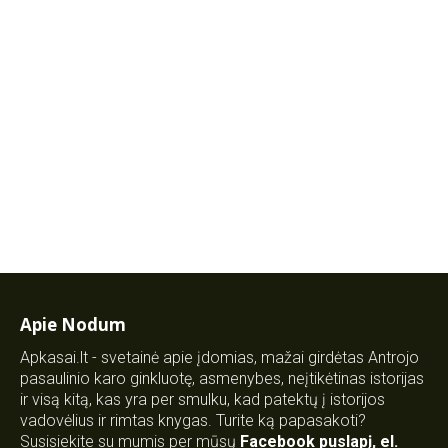
Apie Nodum
Apkasai.lt - svetainė apie įdomias, mažai girdėtas Antrojo
pasaulinio karo ginkluotę, asmenybes, neįtikėtinas istorijas
ir visą kitą, kas yra per smulku, kad patektų į istorijos
vadovėlius ir rimtas knygas. Turite ką papasakoti?
Susisiekite su mumis per mūsų
Facebook puslapį
,
el.