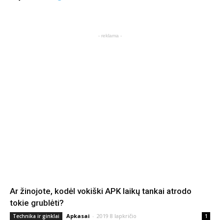
- reklama -
Ar žinojote, kodėl vokiški APK laikų tankai atrodo
tokie grublėti?
Apkasai
-
2019 8 lapkričio
Technika ir ginklai
1