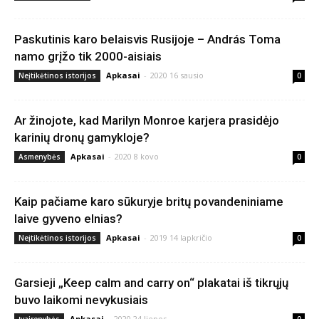
Paskutinis karo belaisvis Rusijoje – András Toma
namo grįžo tik 2000-aisiais
Apkasai
-
2020 16 sausio
Neįtikėtinos istorijos
0
Ar žinojote, kad Marilyn Monroe karjera prasidėjo
karinių dronų gamykloje?
Apkasai
-
2020 8 kovo
Asmenybės
0
Kaip pačiame karo sūkuryje britų povandeniniame
laive gyveno elnias?
Apkasai
-
2019 14 lapkričio
Neįtikėtinos istorijos
0
Garsieji „Keep calm and carry on“ plakatai iš tikrųjų
buvo laikomi nevykusiais
Apkasai
-
2020 24 liepos