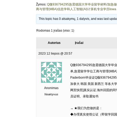
Žymos:
Q微936794295急需德国大学毕业留学材料/加
商与管理(MBA)信息学和人工智能(AI)计算机专业学历Iowa State Un
This topic has 0 atsakymų, 1 dalyvis, and was last upd
Rodomas 1 įrašas (viso: 1)
Autorius
Įrašai
2023 12 liepos @ 20:57
Q微936794295急需德国大
单,急需留学学位工商与管理(MBA)信息学
Paderborn毕业证Q薇936
加拿大 韩国 美国 新西兰 等各大学
Anonimas
网页快照]真实认证.海外回囯的
Neaktyvus
员证明、录取通知书
→ ★我们为您做的是：
◆办理真实使馆公证（即留学回