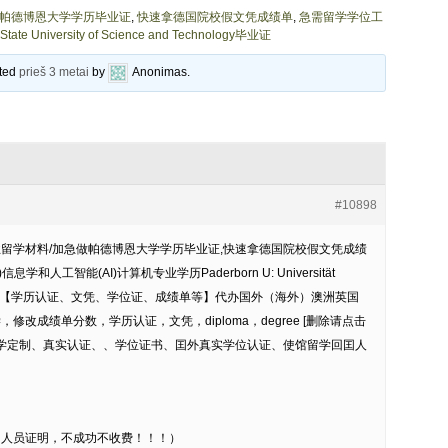
急做帕德博恩大学学历毕业证
,
快速拿德国院校假文凭成绩单
,
急需留学学位工
iversity of Science and Technology毕业证
ated
prieš 3 metai
by
Anonimas
.
#10898
学毕业留学材料/加急做帕德博恩大学学历毕业证,快速拿德国院校假文凭成绩
和人工智能(AI)计算机专业学历Paderborn U: Universität
794295【学历认证、文凭、学位证、成绩单等】代办国外（海外）澳洲英国
，修改成绩单分数，学历认证，文凭，diploma，degree [删除请点击
同学定制、真实认证、、学位证书、囯外真实学位认证、使馆留学回囯人
国人员证明，不成功不收费！！！）