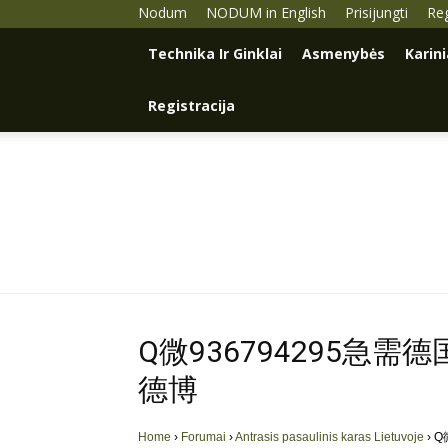
Nodum
NODUM in English
Prisijungti
Reg
Technika Ir Ginklai
Asmenybės
Karin
Registracija
Q微936794295急
德博
Home
›
Forumai
›
Antrasis pasaulinis karas Lietuvoje
›
Q