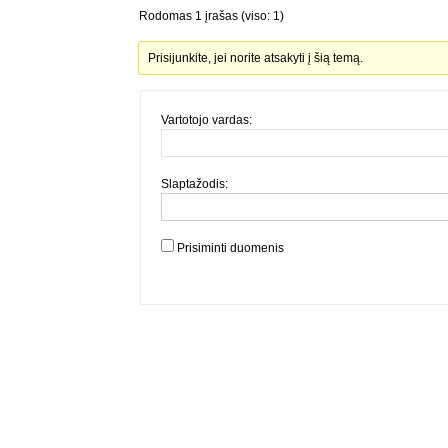
Rodomas 1 įrašas (viso: 1)
Prisijunkite, jei norite atsakyti į šią temą.
Vartotojo vardas:
Slaptažodis:
Prisiminti duomenis