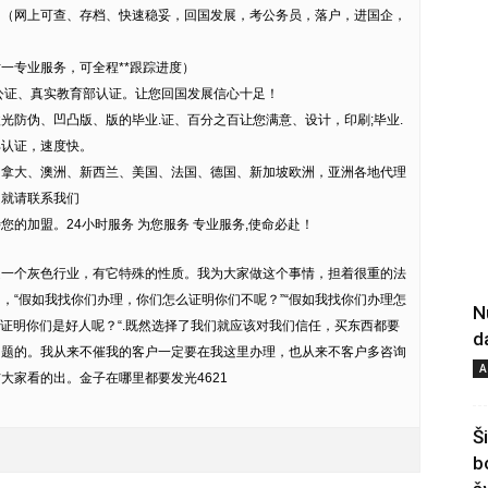
。（网上可查、存档、快速稳妥，回国发展，考公务员，落户，进国企，
对一专业服务，可全程**跟踪进度）
公证、真实教育部认证。让您回国发展信心十足！
光防伪、凹凸版、版的毕业.证、百分之百让您满意、设计，印刷;毕业.
部认证，速度快。
加拿大、澳洲、新西兰、美国、法国、德国、新加坡欧洲，亚洲各地代理
趣就请联系我们
的加盟。24小时服务 为您服务 专业服务,使命必赴！
是一个灰色行业，有它特殊的性质。我为大家做这个事情，担着很重的法
，“假如我找你们办理，你们怎么证明你们不呢？”“假如我找你们办理怎
N
么证明你们是好人呢？“.既然选择了我们就应该对我们信任，买东西都要
d
问题的。我从来不催我的客户一定要在我这里办理，也从来不客户多咨询
A
大家看的出。金子在哪里都要发光4621
Š
b