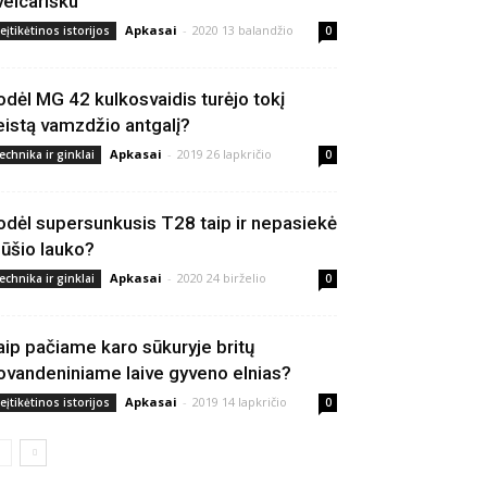
veicarišku
Apkasai
-
2020 13 balandžio
eįtikėtinos istorijos
0
odėl MG 42 kulkosvaidis turėjo tokį
eistą vamzdžio antgalį?
Apkasai
-
2019 26 lapkričio
echnika ir ginklai
0
odėl supersunkusis T28 taip ir nepasiekė
ūšio lauko?
Apkasai
-
2020 24 birželio
echnika ir ginklai
0
aip pačiame karo sūkuryje britų
ovandeniniame laive gyveno elnias?
Apkasai
-
2019 14 lapkričio
eįtikėtinos istorijos
0