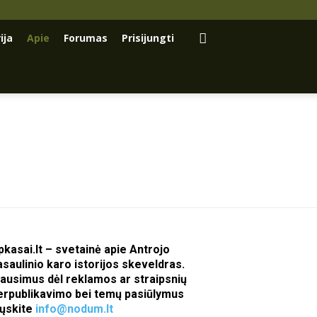
ija
Apie
Forumas
Prisijungti
pkasai.lt – svetainė apie Antrojo
asaulinio karo istorijos skeveldras.
lausimus dėl reklamos ar straipsnių
erpublikavimo bei temų pasiūlymus
iųskite
info@nodum.lt