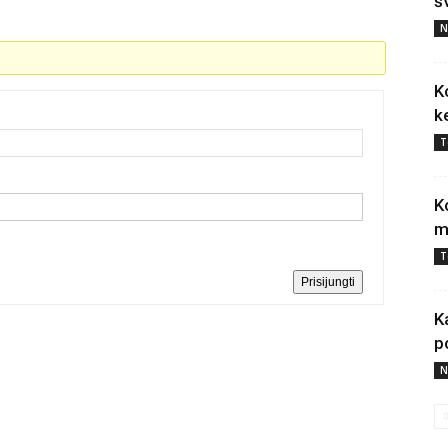
š
N
K
k
T
K
m
T
Prisijungti
K
p
N