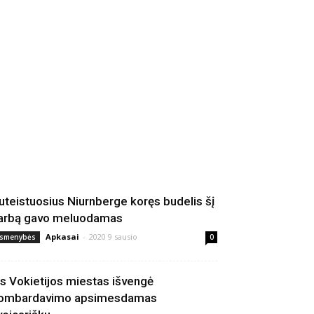
uteistuosius Niurnberge koręs budelis šį
arbą gavo meluodamas
Apkasai
-
2020 9 sausio
smenybės
0
is Vokietijos miestas išvengė
ombardavimo apsimesdamas