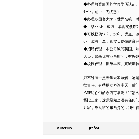
◆办理教育部国外学位学历认证
外企，创业，无忧愁）
◆办理各国各大学（世界名校一
◆：毕业.证、成绩、单真实使馆
◆可以提供钢印、水印、烫金、激
证、成绩、单，真实大使馆教育
◆招聘代理：本公司诚聘英国、
人员，如果你有业余时间，有兴
◆校园代理，报酬丰厚。真诚期待您
只不过有一点希望大家谅解！这
律责任。有些朋友咨询半天，后问
么证明你们的东西可靠呢？” “怎
货比三家，这我是完全没有任何
几家，毕竟谁的东西是的，我相信
Autorius
Įrašai