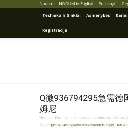
Nodum
NODUM in English
Prisijungti
Reg
Technika Ir Ginklai
Asmenybės
Karin
Registracija
Q微936794295急
姆尼
Home
›
Forumai
›
Antrasis pasaulinis karas Lietuvo
Žymos:
Q微936794295急需德国大学毕业留学材料/加急做开姆尼