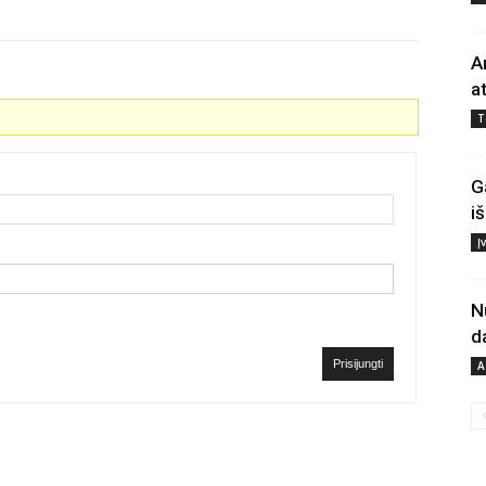
A
a
T
G
i
Į
N
d
Prisijungti
A