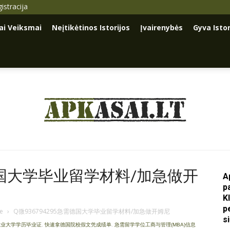
istracija
iai Veiksmai
Neįtikėtinos Istorijos
Įvairenybės
Gyva Istor
Apkasai.lt
需德国大学毕业留学材料/加急做开
A
p
K
p
je
›
Q微936794295急需德国大学毕业留学材料/加急做开姆尼
s
茨工业大学学历毕业证
,
快速拿德国院校假文凭成绩单
,
急需留学学位工商与管理(MBA)信息