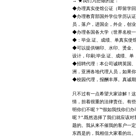
→ ★我们为您做的是：
◆办理真实使馆公证（即留学
◆办理教育部国外学位学历认证
员，落户，进国企，外企，创
◆办理各国各大学（世界名校
◆：毕业.证、成绩、单真实使
◆可以提供钢印、水印、烫金、
设计，印刷;毕业.证、成绩、
◆招聘代理：本公司诚聘英国、
洲，亚洲各地代理人员，如果你
◆校园代理，报酬丰厚。真诚期待
只不过有一点希望大家谅解！这
情，担着很重的法律责任。有些
明你们不呢？”“假如我找你们办
呢？“.既然选择了我们就应该
题的。我从来不催我的客户一定
东西是的，我相信大家看的出。金