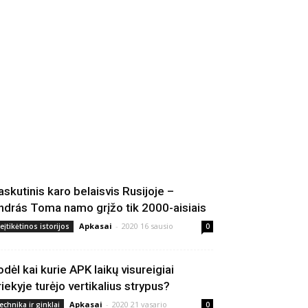
askutinis karo belaisvis Rusijoje –
ndrás Toma namo grįžo tik 2000-aisiais
Apkasai
-
2020 16 sausio
eįtikėtinos istorijos
0
odėl kai kurie APK laikų visureigiai
riekyje turėjo vertikalius strypus?
Apkasai
-
2020 21 vasario
echnika ir ginklai
0