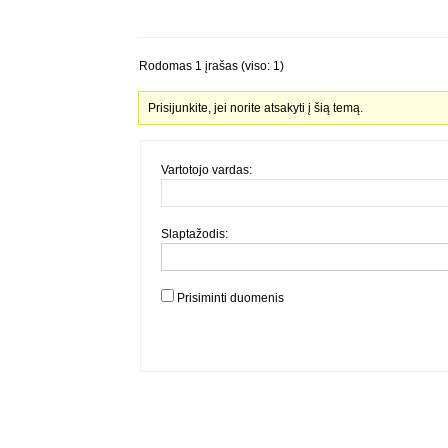
Rodomas 1 įrašas (viso: 1)
Prisijunkite, jei norite atsakyti į šią temą.
Vartotojo vardas:
Slaptažodis:
Prisiminti duomenis