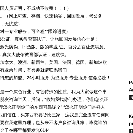
回国人员证明，不成功不收费！！！）
。（网上可查、存档、快速稳妥，回国发展，考公务
业，无忧愁）
一对一专业服务，可全程**跟踪进度）
馆公证、真实教育部认证。让您回国发展信心十足！
激光防伪、凹凸版、版的毕业.证、百分之百让您满意、
单，真实大使馆教育部认证，速度快。
加拿大、澳洲、新西兰、美国、法国、德国、新加坡欧
有业余时间，有兴趣就请联系我们
您的加盟。24小时服务 为您服务 专业服务,使命必赴！
P
A
是一个灰色行业，有它特殊的性质。我为大家做这个事
N
朋友咨询半天，后问，“假如我找你们办理，你们怎么证
理怎么证明你们的东西可靠呢？” “怎么证明你们是好人
对我们信任，买东西都要货比三家，这我是完全没有任何问
K
要在我这里办理，也从来不客户多咨询几家，毕竟谁的
p
子在哪里都要发光6144
T