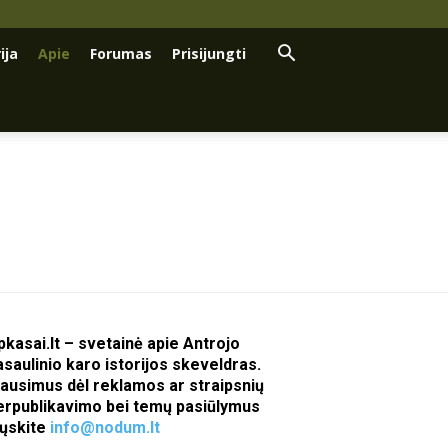
ija
Apie
Forumas
Prisijungti
pkasai.lt – svetainė apie Antrojo
asaulinio karo istorijos skeveldras.
lausimus dėl reklamos ar straipsnių
erpublikavimo bei temų pasiūlymus
iųskite
info@nodum.lt