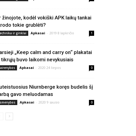
r žinojote, kodėl vokiški APK laikų tankai
trodo tokie grublėti?
Apkasai
-
2019 8 lapkričio
echnika ir ginklai
1
arsieji „Keep calm and carry on“ plakatai
š tikrųjų buvo laikomi nevykusiais
Apkasai
-
2020 24 liepos
vairenybės
0
uteistuosius Niurnberge koręs budelis šį
arbą gavo meluodamas
Apkasai
-
2020 9 sausio
smenybės
0