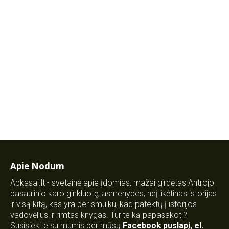
Apie Nodum
Apkasai.lt - svetainė apie įdomias, mažai girdėtas Antrojo
pasaulinio karo ginkluotę, asmenybes, neįtikėtinas istorijas
ir visą kitą, kas yra per smulku, kad patektų į istorijos
vadovėlius ir rimtas knygas. Turite ką papasakoti?
Susisiekite su mumis per mūsų
Facebook puslapį
,
el.