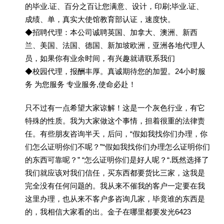
的毕业.证、百分之百让您满意、设计，印刷;毕业.证、
成绩、单，真实大使馆教育部认证，速度快。
◆招聘代理：本公司诚聘英国、加拿大、澳洲、新西
兰、美国、法国、德国、新加坡欧洲，亚洲各地代理人
员，如果你有业余时间，有兴趣就请联系我们
◆校园代理，报酬丰厚。真诚期待您的加盟。24小时服
务 为您服务 专业服务,使命必赴！
只不过有一点希望大家谅解！这是一个灰色行业，有它
特殊的性质。我为大家做这个事情，担着很重的法律责
任。有些朋友咨询半天，后问，“假如我找你们办理，你
们怎么证明你们不呢？”“假如我找你们办理怎么证明你们
的东西可靠呢？” “怎么证明你们是好人呢？“.既然选择了
我们就应该对我们信任，买东西都要货比三家，这我是
完全没有任何问题的。我从来不催我的客户一定要在我
这里办理，也从来不客户多咨询几家，毕竟谁的东西是
的，我相信大家看的出。金子在哪里都要发光6423