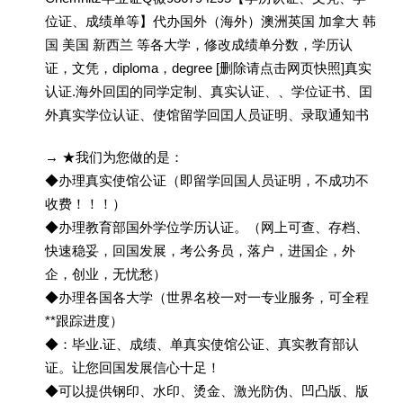
位证、成绩单等】代办国外（海外）澳洲英国 加拿大 韩
国 美国 新西兰 等各大学，修改成绩单分数，学历认
证，文凭，diploma，degree [删除请点击网页快照]真实
认证.海外回囯的同学定制、真实认证、、学位证书、囯
外真实学位认证、使馆留学回囯人员证明、录取通知书
→ ★我们为您做的是：
◆办理真实使馆公证（即留学回国人员证明，不成功不
收费！！！）
◆办理教育部国外学位学历认证。（网上可查、存档、
快速稳妥，回国发展，考公务员，落户，进国企，外
企，创业，无忧愁）
◆办理各国各大学（世界名校一对一专业服务，可全程
**跟踪进度）
◆：毕业.证、成绩、单真实使馆公证、真实教育部认
证。让您回国发展信心十足！
◆可以提供钢印、水印、烫金、激光防伪、凹凸版、版