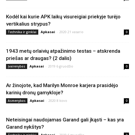
Kodėl kai kurie APK laikų visureigiai priekyje turėjo
vertikalius strypus?
Apkasai
-
2020 21 vasario
Technika ir ginklai
0
1943 metų orlaivių atpažinimo testas – atskrenda
priešas ar draugas? (2 dalis)
Apkasai
-
2019 6 gruodžio
Įvairenybės
0
Ar žinojote, kad Marilyn Monroe karjera prasidėjo
karinių dronų gamykloje?
Apkasai
-
2020 8 kovo
Asmenybės
0
Neteisingai naudojamas Garand gali įkąsti – kas yra
Garand nykštys?
Apkasai
-
2019 6 gruodžio