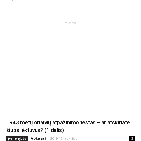
- reklama -
1943 metų orlaivių atpažinimo testas – ar atskiriate
šiuos lėktuvus? (1 dalis)
Apkasai
-
2019 18 lapkričio
Įvairenybės
3