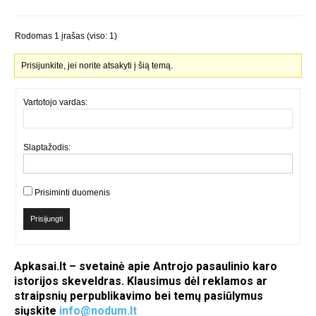
Rodomas 1 įrašas (viso: 1)
Prisijunkite, jei norite atsakyti į šią temą.
Vartotojo vardas:
Slaptažodis:
Prisiminti duomenis
Prisijungti
Apkasai.lt – svetainė apie Antrojo pasaulinio karo
istorijos skeveldras. Klausimus dėl reklamos ar
straipsnių perpublikavimo bei temų pasiūlymus
siųskite
info@nodum.lt