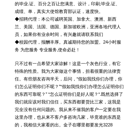
的毕业.证、百分之百让您满意、设计，印刷;毕业.证、
成绩、单，真实大使馆教育部认证，速度快。
◆招聘代理：本公司诚聘英国、加拿大、澳洲、新西
兰、美国、法国、德国、新加坡欧洲，亚洲各地代理人
员，如果你有业余时间，有兴趣就请联系我们
◆校园代理，报酬丰厚。真诚期待您的加盟。24小时服
务 为您服务 专业服务,使命必赴！
只不过有一点希望大家谅解！这是一个灰色行业，有它
特殊的性质。我为大家做这个事情，担着很重的法律责
任。有些朋友咨询半天，后问，“假如我找你们办理，你
们怎么证明你们不呢？”“假如我找你们办理怎么证明你们
的东西可靠呢？” “怎么证明你们是好人呢？“.既然选择了
我们就应该对我们信任，买东西都要货比三家，这我是
完全没有任何问题的。我从来不催我的客户一定要在我
这里办理，也从来不客户多咨询几家，毕竟谁的东西是
的，我相信大家看的出。金子在哪里都要发光3228