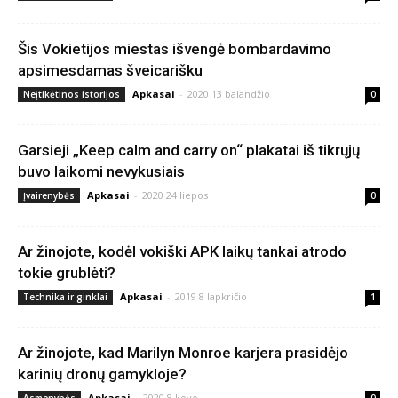
Šis Vokietijos miestas išvengė bombardavimo
apsimesdamas šveicarišku
Apkasai
-
2020 13 balandžio
Neįtikėtinos istorijos
0
Garsieji „Keep calm and carry on“ plakatai iš tikrųjų
buvo laikomi nevykusiais
Apkasai
-
2020 24 liepos
Įvairenybės
0
Ar žinojote, kodėl vokiški APK laikų tankai atrodo
tokie grublėti?
Apkasai
-
2019 8 lapkričio
Technika ir ginklai
1
Ar žinojote, kad Marilyn Monroe karjera prasidėjo
karinių dronų gamykloje?
Apkasai
-
2020 8 kovo