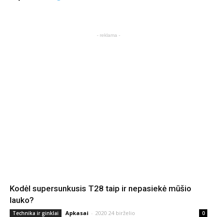
- reklama -
Kodėl supersunkusis T28 taip ir nepasiekė mūšio
lauko?
Apkasai
-
2020 24 birželio
Technika ir ginklai
0