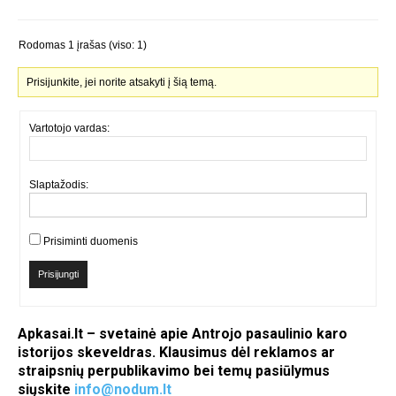
Rodomas 1 įrašas (viso: 1)
Prisijunkite, jei norite atsakyti į šią temą.
Vartotojo vardas:
Slaptažodis:
Prisiminti duomenis
Prisijungti
Apkasai.lt – svetainė apie Antrojo pasaulinio karo
istorijos skeveldras. Klausimus dėl reklamos ar
straipsnių perpublikavimo bei temų pasiūlymus
siųskite
info@nodum.lt