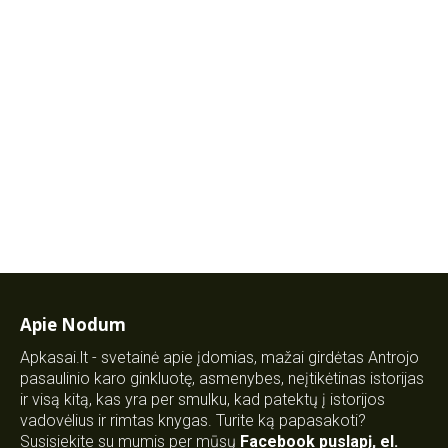
Apie Nodum
Apkasai.lt - svetainė apie įdomias, mažai girdėtas Antrojo
pasaulinio karo ginkluotę, asmenybes, neįtikėtinas istorijas
ir visą kitą, kas yra per smulku, kad patektų į istorijos
vadovėlius ir rimtas knygas. Turite ką papasakoti?
Susisiekite su mumis per mūsų
Facebook puslapį
,
el.