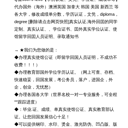
代办国外（海外）澳洲英国 加拿大 韩国 美国 新西兰 等
各大学，修改成绩单分数，学历认证，文凭，diploma，
degree [删除请点击网页快照]真实认证.海外回囯的同学
定制、真实认证、、学位证书、囯外真实学位认证、使
馆留学回囯人员证明、录取通知书
→ ★我们为您做的是：
◆办理真实使馆公证（即留学回国人员证明，不成功不
收费！！！）
◆办理教育部国外学位学历认证。（网上可查、存档、
快速稳妥，回国发展，考公务员，落户，进国企，外
企，创业，无忧愁）
◆办理各国各大学（世界名校一对一专业服务，可全程
**跟踪进度）
◆：毕业.证、成绩、单真实使馆公证、真实教育部认
证。让您回国发展信心十足！
◆可以提供钢印、水印、烫金、激光防伪、凹凸版、版