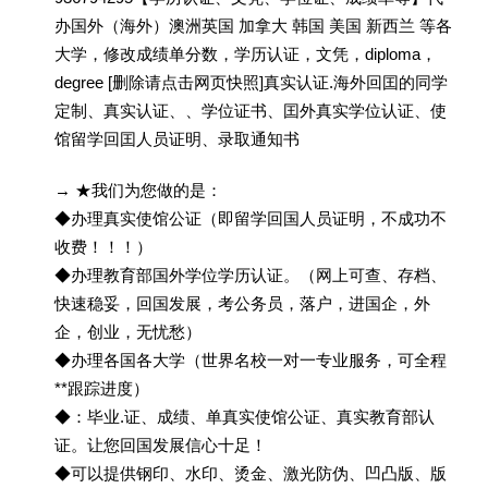
办国外（海外）澳洲英国 加拿大 韩国 美国 新西兰 等各
大学，修改成绩单分数，学历认证，文凭，diploma，
degree [删除请点击网页快照]真实认证.海外回囯的同学
定制、真实认证、、学位证书、囯外真实学位认证、使
馆留学回囯人员证明、录取通知书
→ ★我们为您做的是：
◆办理真实使馆公证（即留学回国人员证明，不成功不
收费！！！）
◆办理教育部国外学位学历认证。（网上可查、存档、
快速稳妥，回国发展，考公务员，落户，进国企，外
企，创业，无忧愁）
◆办理各国各大学（世界名校一对一专业服务，可全程
**跟踪进度）
◆：毕业.证、成绩、单真实使馆公证、真实教育部认
证。让您回国发展信心十足！
◆可以提供钢印、水印、烫金、激光防伪、凹凸版、版