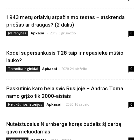
1943 metų orlaivių atpažinimo testas – atskrenda
priešas ar draugas? (2 dalis)
Apkasai
-
2019 6 gruodžio
Įvairenybės
0
Kodėl supersunkusis T28 taip ir nepasiekė mūšio
lauko?
Apkasai
-
2020 24 birželio
Technika ir ginklai
0
Paskutinis karo belaisvis Rusijoje – András Toma
namo grįžo tik 2000-aisiais
Apkasai
-
2020 16 sausio
Neįtikėtinos istorijos
0
Nuteistuosius Niurnberge koręs budelis šį darbą
gavo meluodamas
Apkasai
-
2020 9 sausio