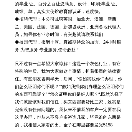
的毕业.证、百分之百让您满意、设计，印刷;毕业.证、
成绩、单，真实大使馆教育部认证，速度快。
◆招聘代理：本公司诚聘英国、加拿大、澳洲、新西
兰、美国、法国、德国、新加坡欧洲，亚洲各地代理人
员，如果你有业余时间，有兴趣就请联系我们
◆校园代理，报酬丰厚。真诚期待您的加盟。24小时服
务 为您服务 专业服务,使命必赴！
只不过有一点希望大家谅解！这是一个灰色行业，有它
特殊的性质。我为大家做这个事情，担着很重的法律责
任。有些朋友咨询半天，后问，“假如我找你们办理，你
们怎么证明你们不呢？”“假如我找你们办理怎么证明你们
的东西可靠呢？” “怎么证明你们是好人呢？“.既然选择了
我们就应该对我们信任，买东西都要货比三家，这我是
完全没有任何问题的。我从来不催我的客户一定要在我
这里办理，也从来不客户多咨询几家，毕竟谁的东西是
的，我相信大家看的出。金子在哪里都要发光5198