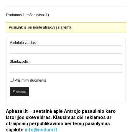
Rodomas 1 įrašas (viso: 1)
Prisijunkite, jei norite atsakyti į šią temą.
Vartotojo vardas:
Slaptažodis:
Prisiminti duomenis
Prisijungti
Apkasai.lt – svetainė apie Antrojo pasaulinio karo
istorijos skeveldras. Klausimus dėl reklamos ar
straipsnių perpublikavimo bei temų pasiūlymus
siųskite
info@nodum.lt