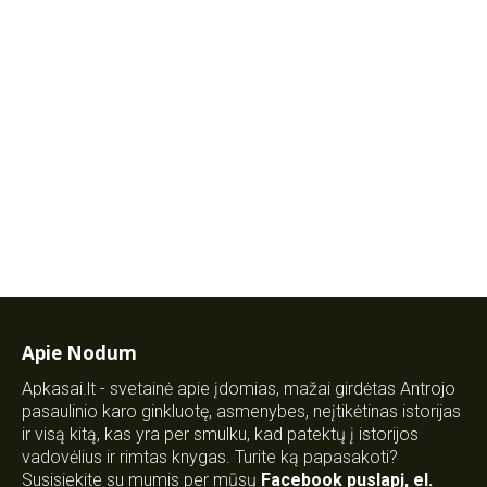
Apie Nodum
Apkasai.lt - svetainė apie įdomias, mažai girdėtas Antrojo
pasaulinio karo ginkluotę, asmenybes, neįtikėtinas istorijas
ir visą kitą, kas yra per smulku, kad patektų į istorijos
vadovėlius ir rimtas knygas. Turite ką papasakoti?
Susisiekite su mumis per mūsų
Facebook puslapį
,
el.