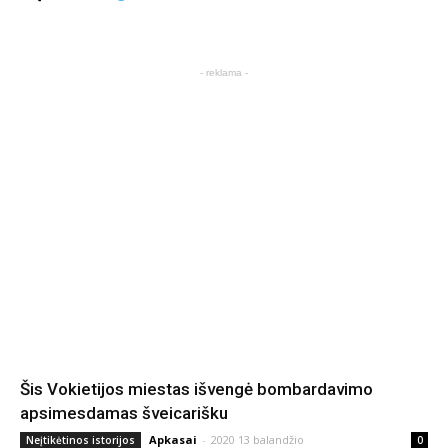
- reklama -
Šis Vokietijos miestas išvengė bombardavimo
apsimesdamas šveicarišku
Apkasai
-
2020 13 balandžio
Neįtikėtinos istorijos
0