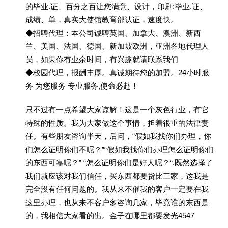
的毕业.证、百分之百让您满意、设计，印刷;毕业.证、
成绩、单，真实大使馆教育部认证，速度快。
◆招聘代理：本公司诚聘英国、加拿大、澳洲、新西
兰、美国、法国、德国、新加坡欧洲，亚洲各地代理人
员，如果你有业余时间，有兴趣就请联系我们
◆校园代理，报酬丰厚。真诚期待您的加盟。24小时服
务 为您服务 专业服务,使命必赴！
只不过有一点希望大家谅解！这是一个灰色行业，有它
特殊的性质。我为大家做这个事情，担着很重的法律责
任。有些朋友咨询半天，后问，“假如我找你们办理，你
们怎么证明你们不呢？”“假如我找你们办理怎么证明你们
的东西可靠呢？” “怎么证明你们是好人呢？“.既然选择了
我们就应该对我们信任，买东西都要货比三家，这我是
完全没有任何问题的。我从来不催我的客户一定要在我
这里办理，也从来不客户多咨询几家，毕竟谁的东西是
的，我相信大家看的出。金子在哪里都要发光4547