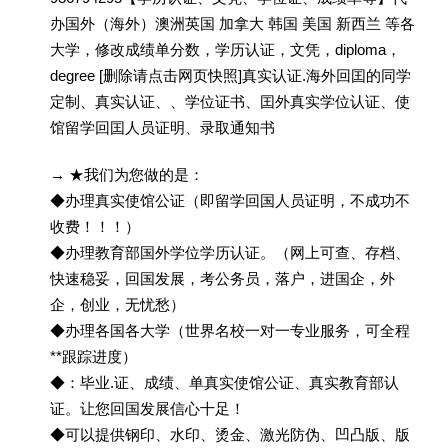
办国外（海外）澳洲英国 加拿大 韩国 美国 新西兰 等各
大学，修改成绩单分数，学历认证，文凭，diploma，
degree [删除请点击网页快照]真实认证.海外回囯的同学
定制、真实认证、、学位证书、囯外真实学位认证、使
馆留学回囯人员证明、录取通知书
→ ★我们为您做的是：
◆办理真实使馆公证（即留学回国人员证明，不成功不
收费！！！）
◆办理教育部国外学位学历认证。（网上可查、存档、
快速稳妥，回国发展，考公务员，落户，进国企，外
企，创业，无忧愁）
◆办理各国各大学（世界名校一对一专业服务，可全程
**跟踪进度）
◆：毕业.证、成绩、单真实使馆公证、真实教育部认
证。让您回国发展信心十足！
◆可以提供钢印、水印、烫金、激光防伪、凹凸版、版