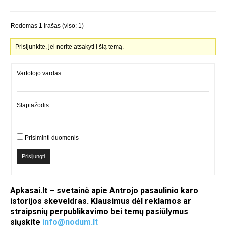
Rodomas 1 įrašas (viso: 1)
Prisijunkite, jei norite atsakyti į šią temą.
Vartotojo vardas:
Slaptažodis:
Prisiminti duomenis
Prisijungti
Apkasai.lt – svetainė apie Antrojo pasaulinio karo
istorijos skeveldras. Klausimus dėl reklamos ar
straipsnių perpublikavimo bei temų pasiūlymus
siųskite
info@nodum.lt