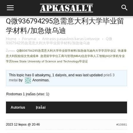
Q微936794295急需意大利大学毕业留
学材料/加急做乌迪
Home
›
Forumai
›
Antrasis pasaulinis karas Lietuvoje
›
Q微
936794295急需意大利大学毕业留学材料/加急做乌迪
Žymos:
Q微936794295急需意大利大学毕业留学材料/加急做乌迪内大学学历毕业证
,
快速拿
意大利院校假文凭成绩单
,
急需留学学位工商与管理(MBA)信息学和人工智能(AI)计算机专业
学历Iowa State University of Science and Technology毕业证
This topic has 0 atsakymų, 1 dalyvis, and was last updated
prieš 3
metai
by
Anonimas
.
Rodomas 1 įrašas (viso: 1)
Autorius
Įrašai
2023 12 liepos @ 20:46
#10881