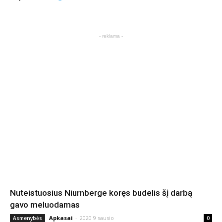
- reklama -
Nuteistuosius Niurnberge koręs budelis šį darbą
gavo meluodamas
Apkasai
-
2020 9 sausio
Asmenybės
0