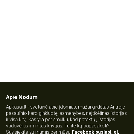
Apie Nodum
Apkasai.lt - svetainė apie įdomias, mažai girdėtas Antrojo
pasaulinio karo ginkluotę, asmenybes, neįtikėtinas istorijas
ir visą kitą, kas yra per smulku, kad patektų į istorijos
vadovėlius ir rimtas knygas. Turite ką papasakoti?
Susisiekite su mumis per mūsų
Facebook puslapį
,
el.