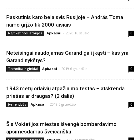
Paskutinis karo belaisvis Rusijoje – András Toma
namo grįžo tik 2000-aisiais
Apkasai
-
2020 16 sausio
Neįtikėtinos istorijos
0
Neteisingai naudojamas Garand gali įkąsti – kas yra
Garand nykštys?
Apkasai
-
2019 6 gruodžio
Technika ir ginklai
0
1943 metų orlaivių atpažinimo testas – atskrenda
priešas ar draugas? (2 dalis)
Apkasai
-
2019 6 gruodžio
Įvairenybės
0
Šis Vokietijos miestas išvengė bombardavimo
apsimesdamas šveicarišku
Apkasai
-
2020 13 balandžio