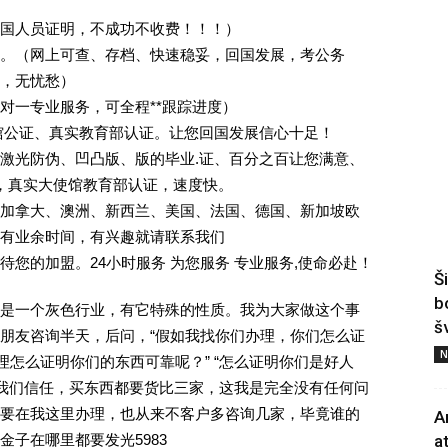
回国人员证明，不成功不收费！！！）
。（网上可查、存档、快速稳妥，回国发展，考公务
业，无忧愁）
一对一专业服务，可全程**跟踪进度）
馆公证、真实教育部认证。让您回国发展信心十足！
激光防伪、凹凸版、版的毕业.证、百分之百让您满意、
单，真实大使馆教育部认证，速度快。
加拿大、澳洲、新西兰、美国、法国、德国、新加坡欧
有业余时间，有兴趣就请联系我们
您的加盟。24小时服务 为您服务 专业服务,使命必赴！
Š
b
是一个灰色行业，有它特殊的性质。我为大家做这个事
š
朋友咨询半天，后问，“假如我找你们办理，你们怎么证
N
理怎么证明你们的东西可靠呢？” “怎么证明你们是好人
对我们信任，买东西都要货比三家，这我是完全没有任何问
要在我这里办理，也从来不客户多咨询几家，毕竟谁的
A
子在哪里都要发光5983
a