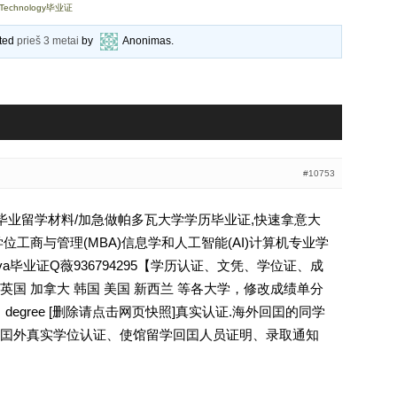
 Technology毕业证
ated
prieš 3 metai
by
Anonimas
.
#10753
大学毕业留学材料/加急做帕多瓦大学学历毕业证,快速拿意大
位工商与管理(MBA)信息学和人工智能(AI)计算机专业学
i di Padova毕业证Q薇936794295【学历认证、文凭、学位证、成
国 加拿大 韩国 美国 新西兰 等各大学，修改成绩单分
，degree [删除请点击网页快照]真实认证.海外回囯的同学
囯外真实学位认证、使馆留学回囯人员证明、录取通知