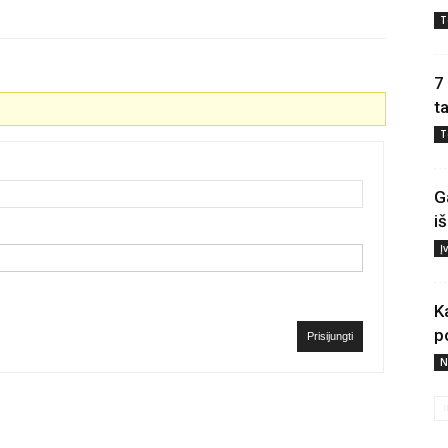
T
7
t
T
G
i
Į
K
p
Prisijungti
N