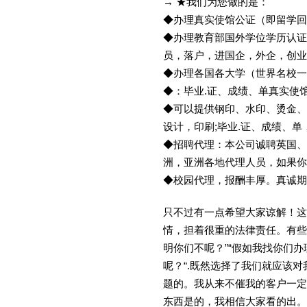
→ ★我们为您做的是：
◆办理真实使馆公证（即留学
◆办理教育部国外学位学历认证
员，落户，进国企，外企，创
◆办理各国各大学（世界名校
◆：毕业.证、成绩、单真实使
◆可以提供钢印、水印、烫金、
设计，印刷;毕业.证、成绩、
◆招聘代理：本公司诚聘英国、
洲，亚洲各地代理人员，如果你
◆校园代理，报酬丰厚。真诚期待
只不过有一点希望大家谅解！这
情，担着很重的法律责任。有些
明你们不呢？”“假如我找你们办
呢？“.既然选择了我们就应该
题的。我从来不催我的客户一定
东西是的，我相信大家看的出。金