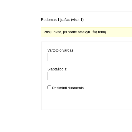
Rodomas 1 įrašas (viso: 1)
Prisijunkite, jei norite atsakyti į šią temą.
Vartotojo vardas:
Slaptažodis:
Prisiminti duomenis