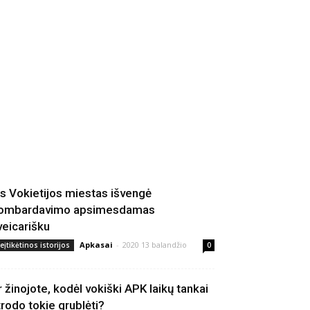
is Vokietijos miestas išvengė
ombardavimo apsimesdamas
veicarišku
Apkasai
-
2020 13 balandžio
eįtikėtinos istorijos
0
r žinojote, kodėl vokiški APK laikų tankai
trodo tokie grublėti?