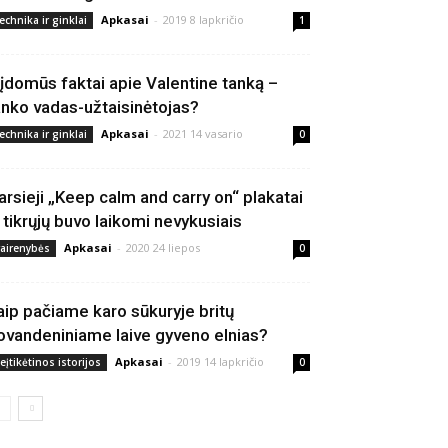
Apkasai
-
2019 8 lapkričio
echnika ir ginklai
1
 įdomūs faktai apie Valentine tanką –
anko vadas-užtaisinėtojas?
Apkasai
-
2021 14 vasario
echnika ir ginklai
0
arsieji „Keep calm and carry on“ plakatai
š tikrųjų buvo laikomi nevykusiais
Apkasai
-
2020 24 liepos
vairenybės
0
aip pačiame karo sūkuryje britų
ovandeniniame laive gyveno elnias?
Apkasai
-
2019 14 lapkričio
eįtikėtinos istorijos
0