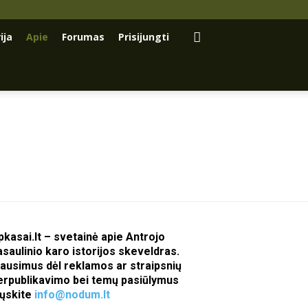
ija
Apie
Forumas
Prisijungti
pkasai.lt – svetainė apie Antrojo
asaulinio karo istorijos skeveldras.
lausimus dėl reklamos ar straipsnių
erpublikavimo bei temų pasiūlymus
iųskite
info@nodum.lt