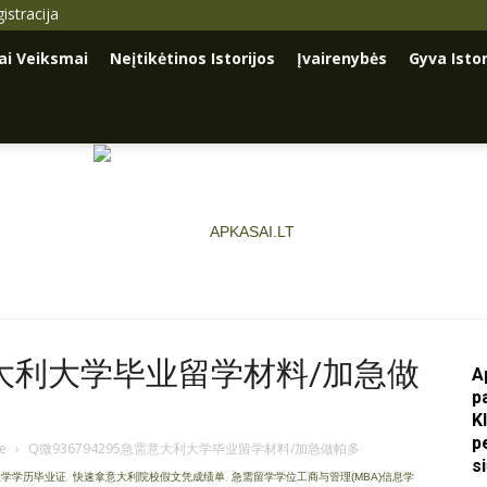
istracija
iai Veiksmai
Neįtikėtinos Istorijos
Įvairenybės
Gyva Istor
需意大利大学毕业留学材料/加急做
A
p
Apkasai.lt
K
p
je
›
Q微936794295急需意大利大学毕业留学材料/加急做帕多
s
大学学历毕业证
,
快速拿意大利院校假文凭成绩单
,
急需留学学位工商与管理(MBA)信息学