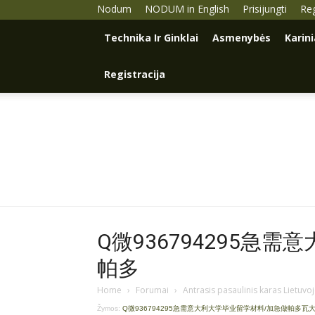
Nodum
NODUM in English
Prisijungti
Reg
Technika Ir Ginklai
Asmenybės
Karin
Registracija
Q微936794295急
帕多
Home
›
Forumai
›
Antrasis pasaulinis karas Lietuvo
Žymos:
Q微936794295急需意大利大学毕业留学材料/加急做帕多瓦