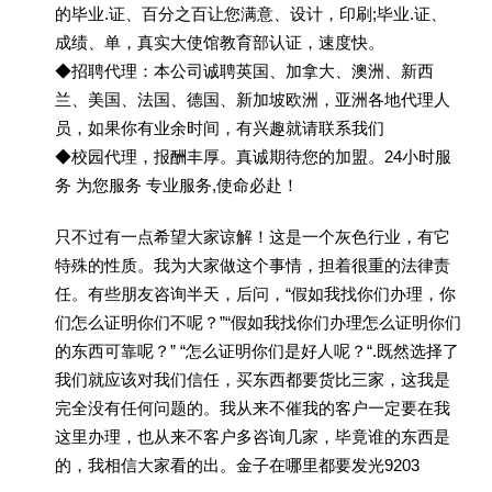
的毕业.证、百分之百让您满意、设计，印刷;毕业.证、
成绩、单，真实大使馆教育部认证，速度快。
◆招聘代理：本公司诚聘英国、加拿大、澳洲、新西
兰、美国、法国、德国、新加坡欧洲，亚洲各地代理人
员，如果你有业余时间，有兴趣就请联系我们
◆校园代理，报酬丰厚。真诚期待您的加盟。24小时服
务 为您服务 专业服务,使命必赴！
只不过有一点希望大家谅解！这是一个灰色行业，有它
特殊的性质。我为大家做这个事情，担着很重的法律责
任。有些朋友咨询半天，后问，“假如我找你们办理，你
们怎么证明你们不呢？”“假如我找你们办理怎么证明你们
的东西可靠呢？” “怎么证明你们是好人呢？“.既然选择了
我们就应该对我们信任，买东西都要货比三家，这我是
完全没有任何问题的。我从来不催我的客户一定要在我
这里办理，也从来不客户多咨询几家，毕竟谁的东西是
的，我相信大家看的出。金子在哪里都要发光9203