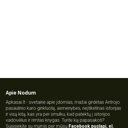
Apie Nodum
Apkasai.lt - svetainė apie įdomias, mažai girdėtas Antrojo
pasaulinio karo ginkluotę, asmenybes, neįtikėtinas istorijas
ir visą kitą, kas yra per smulku, kad patektų į istorijos
vadovėlius ir rimtas knygas. Turite ką papasakoti?
Susisiekite su mumis per mūsų
Facebook puslapį
,
el.