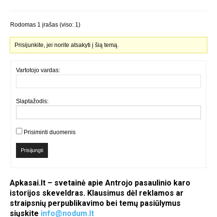
Rodomas 1 įrašas (viso: 1)
Prisijunkite, jei norite atsakyti į šią temą.
Vartotojo vardas:
Slaptažodis:
Prisiminti duomenis
Prisijungti
Apkasai.lt – svetainė apie Antrojo pasaulinio karo
istorijos skeveldras. Klausimus dėl reklamos ar
straipsnių perpublikavimo bei temų pasiūlymus
siųskite
info@nodum.lt