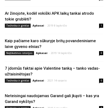
Ar žinojote, kodėl vokiški APK laikų tankai atrodo
tokie grublėti?
Apkasai
-
2019 8 lapkričio
Technika ir ginklai
1
Kaip pačiame karo sūkuryje britų povandeniniame
laive gyveno elnias?
Apkasai
-
2019 14 lapkričio
Neįtikėtinos istorijos
0
7 įdomūs faktai apie Valentine tanką – tanko vadas-
užtaisinėtojas?
Apkasai
-
2021 14 vasario
Technika ir ginklai
0
Neteisingai naudojamas Garand gali įkąsti – kas yra
Garand nykštys?
Apkasai
-
2019 6 gruodžio