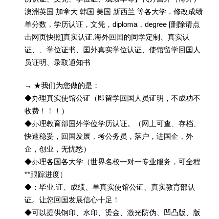
澳洲英国 加拿大 韩国 美国 新西兰 等各大学，修改成绩
单分数，学历认证，文凭，diploma，degree [删除请点
击网页快照]真实认证.海外回囯的同学定制、真实认
证、、学位证书、囯外真实学位认证、使馆留学回囯人
员证明、录取通知书
→ ★我们为您做的是：
◆办理真实使馆公证（即留学回国人员证明，不成功不
收费！！！）
◆办理教育部国外学位学历认证。（网上可查、存档、
快速稳妥，回国发展，考公务员，落户，进国企，外
企，创业，无忧愁）
◆办理各国各大学（世界名校一对一专业服务，可全程
**跟踪进度）
◆：毕业.证、成绩、单真实使馆公证、真实教育部认
证。让您回国发展信心十足！
◆可以提供钢印、水印、烫金、激光防伪、凹凸版、版