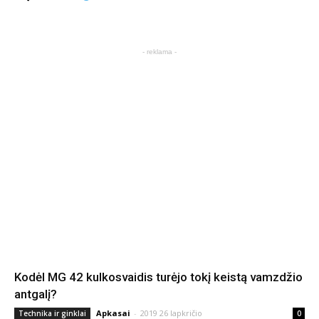
- reklama -
Kodėl MG 42 kulkosvaidis turėjo tokį keistą vamzdžio
antgalį?
Apkasai
-
2019 26 lapkričio
Technika ir ginklai
0