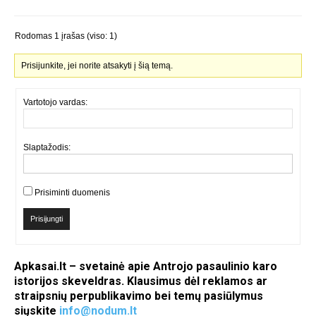
Rodomas 1 įrašas (viso: 1)
Prisijunkite, jei norite atsakyti į šią temą.
Vartotojo vardas:
Slaptažodis:
Prisiminti duomenis
Prisijungti
Apkasai.lt – svetainė apie Antrojo pasaulinio karo
istorijos skeveldras. Klausimus dėl reklamos ar
straipsnių perpublikavimo bei temų pasiūlymus
siųskite
info@nodum.lt