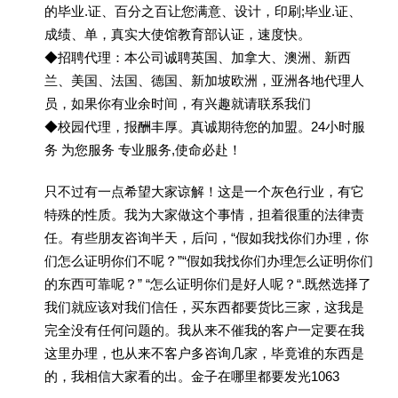
的毕业.证、百分之百让您满意、设计，印刷;毕业.证、
成绩、单，真实大使馆教育部认证，速度快。
◆招聘代理：本公司诚聘英国、加拿大、澳洲、新西
兰、美国、法国、德国、新加坡欧洲，亚洲各地代理人
员，如果你有业余时间，有兴趣就请联系我们
◆校园代理，报酬丰厚。真诚期待您的加盟。24小时服
务 为您服务 专业服务,使命必赴！
只不过有一点希望大家谅解！这是一个灰色行业，有它
特殊的性质。我为大家做这个事情，担着很重的法律责
任。有些朋友咨询半天，后问，“假如我找你们办理，你
们怎么证明你们不呢？”“假如我找你们办理怎么证明你们
的东西可靠呢？” “怎么证明你们是好人呢？“.既然选择了
我们就应该对我们信任，买东西都要货比三家，这我是
完全没有任何问题的。我从来不催我的客户一定要在我
这里办理，也从来不客户多咨询几家，毕竟谁的东西是
的，我相信大家看的出。金子在哪里都要发光1063