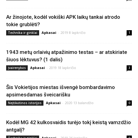
Ar žinojote, kodėl vokiški APK laikų tankai atrodo
tokie grublėti?
Apkasai
-
2019 8 lapkričio
Technika ir ginklai
1
1943 metų orlaivių atpažinimo testas – ar atskiriate
šiuos lėktuvus? (1 dalis)
Apkasai
-
2019 18 lapkričio
Įvairenybės
3
Šis Vokietijos miestas išvengė bombardavimo
apsimesdamas šveicarišku
Apkasai
-
2020 13 balandžio
Neįtikėtinos istorijos
0
Kodėl MG 42 kulkosvaidis turėjo tokį keistą vamzdžio
antgalį?
Apkasai
-
2019 26 lapkričio