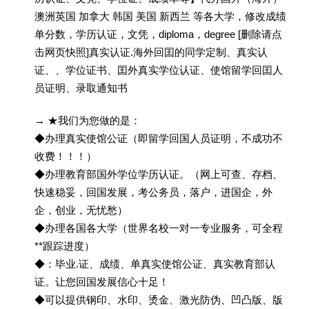
澳洲英国 加拿大 韩国 美国 新西兰 等各大学，修改成绩
单分数，学历认证，文凭，diploma，degree [删除请点
击网页快照]真实认证.海外回囯的同学定制、真实认
证、、学位证书、囯外真实学位认证、使馆留学回囯人
员证明、录取通知书
→ ★我们为您做的是：
◆办理真实使馆公证（即留学回国人员证明，不成功不
收费！！！）
◆办理教育部国外学位学历认证。（网上可查、存档、
快速稳妥，回国发展，考公务员，落户，进国企，外
企，创业，无忧愁）
◆办理各国各大学（世界名校一对一专业服务，可全程
**跟踪进度）
◆：毕业.证、成绩、单真实使馆公证、真实教育部认
证。让您回国发展信心十足！
◆可以提供钢印、水印、烫金、激光防伪、凹凸版、版