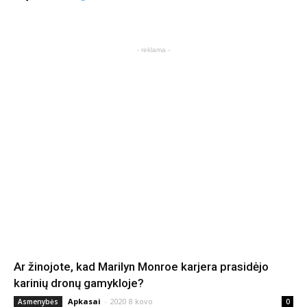
- reklama -
Ar žinojote, kad Marilyn Monroe karjera prasidėjo
karinių dronų gamykloje?
Apkasai
-
2020 8 kovo
Asmenybės
0