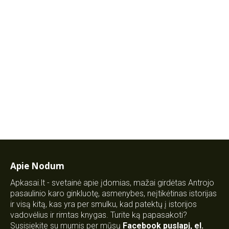
Apie Nodum
Apkasai.lt - svetainė apie įdomias, mažai girdėtas Antrojo
pasaulinio karo ginkluotę, asmenybes, neįtikėtinas istorijas
ir visą kitą, kas yra per smulku, kad patektų į istorijos
vadovėlius ir rimtas knygas. Turite ką papasakoti?
Susisiekite su mumis per mūsų
Facebook puslapį
,
el.