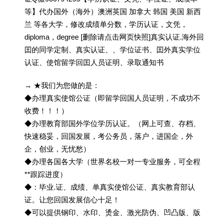
等】代办国外（海外）澳洲英国 加拿大 韩国 美国 新西
兰 等各大学，修改成绩单分数，学历认证，文凭，
diploma，degree [删除请点击网页快照]真实认证.海外回
囯的同学定制、真实认证、、学位证书、囯外真实学位
认证、使馆留学回囯人员证明、录取通知书
→ ★我们为您做的是：
◆办理真实使馆公证（即留学回国人员证明，不成功不
收费！！！）
◆办理教育部国外学位学历认证。（网上可查、存档、
快速稳妥，回国发展，考公务员，落户，进国企，外
企，创业，无忧愁）
◆办理各国各大学（世界名校一对一专业服务，可全程
**跟踪进度）
◆：毕业.证、成绩、单真实使馆公证、真实教育部认
证。让您回国发展信心十足！
◆可以提供钢印、水印、烫金、激光防伪、凹凸版、版