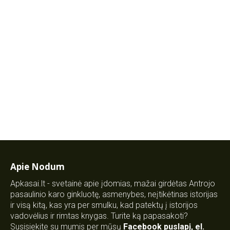
Apie Nodum
Apkasai.lt - svetainė apie įdomias, mažai girdėtas Antrojo
pasaulinio karo ginkluotę, asmenybes, neįtikėtinas istorijas
ir visą kitą, kas yra per smulku, kad patektų į istorijos
vadovėlius ir rimtas knygas. Turite ką papasakoti?
Susisiekite su mumis per mūsų
Facebook puslapį
,
el.