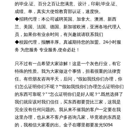
的毕业.证、百分之百让您满意、设计，印刷;毕业.证、
成绩、单，真实大使馆教育部认证，速度快。
◆招聘代理：本公司诚聘英国、加拿大、澳洲、新西
兰、美国、法国、德国、新加坡欧洲，亚洲各地代理人
员，如果你有业余时间，有兴趣就请联系我们
◆校园代理，报酬丰厚。真诚期待您的加盟。24小时服
务 为您服务 专业服务,使命必赴！
只不过有一点希望大家谅解！这是一个灰色行业，有它
特殊的性质。我为大家做这个事情，担着很重的法律责
任。有些朋友咨询半天，后问，“假如我找你们办理，你
们怎么证明你们不呢？”“假如我找你们办理怎么证明你们
的东西可靠呢？” “怎么证明你们是好人呢？“.既然选择了
我们就应该对我们信任，买东西都要货比三家，这我是
完全没有任何问题的。我从来不催我的客户一定要在我
这里办理，也从来不客户多咨询几家，毕竟谁的东西是
的，我相信大家看的出。金子在哪里都要发光5094