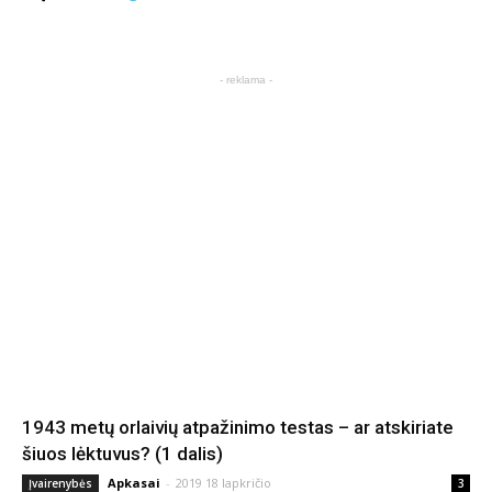
- reklama -
1943 metų orlaivių atpažinimo testas – ar atskiriate
šiuos lėktuvus? (1 dalis)
Apkasai
-
2019 18 lapkričio
Įvairenybės
3