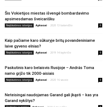
Šis Vokietijos miestas išvengė bombardavimo
apsimesdamas šveicarišku
Apkasai
-
2020 13 balandžio
Neįtikėtinos istorijos
0
Kaip pačiame karo sūkuryje britų povandeniniame
laive gyveno elnias?
Apkasai
-
2019 14 lapkričio
Neįtikėtinos istorijos
0
Paskutinis karo belaisvis Rusijoje – András Toma
namo grįžo tik 2000-aisiais
Apkasai
-
2020 16 sausio
Neįtikėtinos istorijos
0
Neteisingai naudojamas Garand gali įkąsti – kas yra
Garand nykštys?
Apkasai
-
2019 6 gruodžio