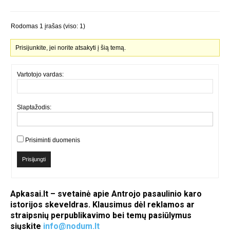
Rodomas 1 įrašas (viso: 1)
Prisijunkite, jei norite atsakyti į šią temą.
Vartotojo vardas:
Slaptažodis:
Prisiminti duomenis
Prisijungti
Apkasai.lt – svetainė apie Antrojo pasaulinio karo
istorijos skeveldras. Klausimus dėl reklamos ar
straipsnių perpublikavimo bei temų pasiūlymus
siųskite
info@nodum.lt