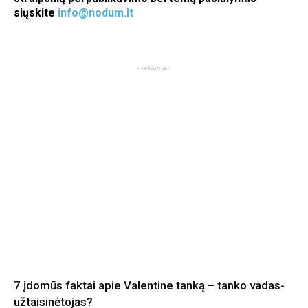
siųskite
info@nodum.lt
- reklama -
7 įdomūs faktai apie Valentine tanką – tanko vadas-
užtaisinėtojas?