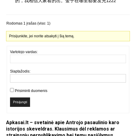
的，我相信大家看的出。金子在哪里都要发光1222
Rodomas 1 įrašas (viso: 1)
Prisijunkite, jei norite atsakyti į šią temą.
Vartotojo vardas:
Slaptažodis:
Prisiminti duomenis
Prisijungti
Apkasai.lt – svetainė apie Antrojo pasaulinio karo
istorijos skeveldras. Klausimus dėl reklamos ar
straipsnių perpublikavimo bei temų pasiūlymus