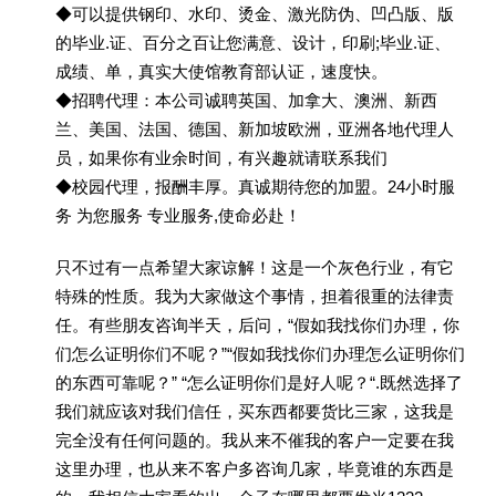
◆可以提供钢印、水印、烫金、激光防伪、凹凸版、版
的毕业.证、百分之百让您满意、设计，印刷;毕业.证、
成绩、单，真实大使馆教育部认证，速度快。
◆招聘代理：本公司诚聘英国、加拿大、澳洲、新西
兰、美国、法国、德国、新加坡欧洲，亚洲各地代理人
员，如果你有业余时间，有兴趣就请联系我们
◆校园代理，报酬丰厚。真诚期待您的加盟。24小时服
务 为您服务 专业服务,使命必赴！
只不过有一点希望大家谅解！这是一个灰色行业，有它
特殊的性质。我为大家做这个事情，担着很重的法律责
任。有些朋友咨询半天，后问，“假如我找你们办理，你
们怎么证明你们不呢？”“假如我找你们办理怎么证明你们
的东西可靠呢？” “怎么证明你们是好人呢？“.既然选择了
我们就应该对我们信任，买东西都要货比三家，这我是
完全没有任何问题的。我从来不催我的客户一定要在我
这里办理，也从来不客户多咨询几家，毕竟谁的东西是