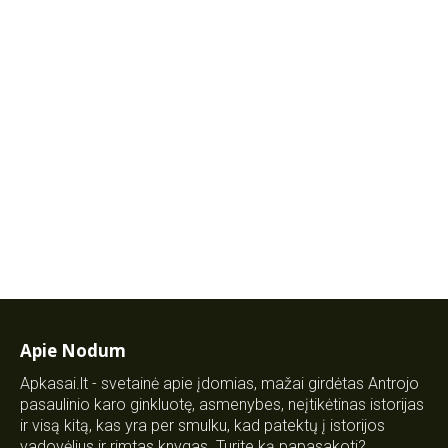
Apie Nodum
Apkasai.lt - svetainė apie įdomias, mažai girdėtas Antrojo
pasaulinio karo ginkluotę, asmenybes, neįtikėtinas istorijas
ir visą kitą, kas yra per smulku, kad patektų į istorijos
vadovėlius ir rimtas knygas. Turite ką papasakoti?