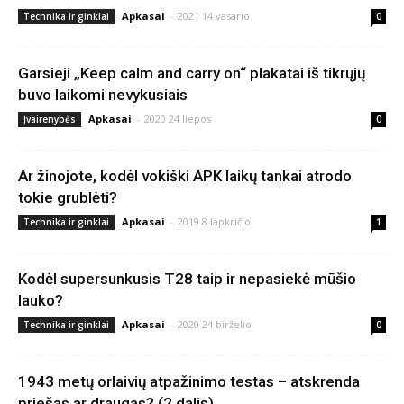
Apkasai
-
2021 14 vasario
Technika ir ginklai
0
Garsieji „Keep calm and carry on“ plakatai iš tikrųjų
buvo laikomi nevykusiais
Apkasai
-
2020 24 liepos
Įvairenybės
0
Ar žinojote, kodėl vokiški APK laikų tankai atrodo
tokie grublėti?
Apkasai
-
2019 8 lapkričio
Technika ir ginklai
1
Kodėl supersunkusis T28 taip ir nepasiekė mūšio
lauko?
Apkasai
-
2020 24 birželio
Technika ir ginklai
0
1943 metų orlaivių atpažinimo testas – atskrenda
priešas ar draugas? (2 dalis)