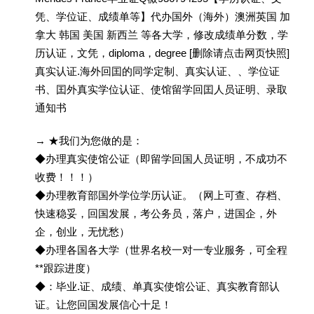
凭、学位证、成绩单等】代办国外（海外）澳洲英国 加
拿大 韩国 美国 新西兰 等各大学，修改成绩单分数，学
历认证，文凭，diploma，degree [删除请点击网页快照]
真实认证.海外回囯的同学定制、真实认证、、学位证
书、囯外真实学位认证、使馆留学回囯人员证明、录取
通知书
→ ★我们为您做的是：
◆办理真实使馆公证（即留学回国人员证明，不成功不
收费！！！）
◆办理教育部国外学位学历认证。（网上可查、存档、
快速稳妥，回国发展，考公务员，落户，进国企，外
企，创业，无忧愁）
◆办理各国各大学（世界名校一对一专业服务，可全程
**跟踪进度）
◆：毕业.证、成绩、单真实使馆公证、真实教育部认
证。让您回国发展信心十足！