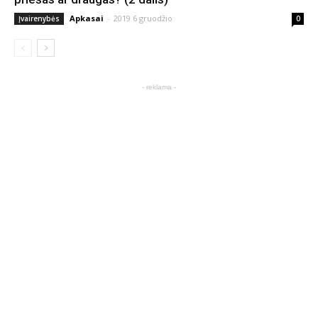
Apkasai
-
2019 6 gruodžio
Įvairenybės
0
- reklama -