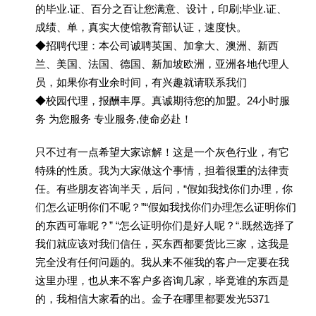
的毕业.证、百分之百让您满意、设计，印刷;毕业.证、
成绩、单，真实大使馆教育部认证，速度快。
◆招聘代理：本公司诚聘英国、加拿大、澳洲、新西
兰、美国、法国、德国、新加坡欧洲，亚洲各地代理人
员，如果你有业余时间，有兴趣就请联系我们
◆校园代理，报酬丰厚。真诚期待您的加盟。24小时服
务 为您服务 专业服务,使命必赴！
只不过有一点希望大家谅解！这是一个灰色行业，有它
特殊的性质。我为大家做这个事情，担着很重的法律责
任。有些朋友咨询半天，后问，“假如我找你们办理，你
们怎么证明你们不呢？”“假如我找你们办理怎么证明你们
的东西可靠呢？” “怎么证明你们是好人呢？“.既然选择了
我们就应该对我们信任，买东西都要货比三家，这我是
完全没有任何问题的。我从来不催我的客户一定要在我
这里办理，也从来不客户多咨询几家，毕竟谁的东西是
的，我相信大家看的出。金子在哪里都要发光5371