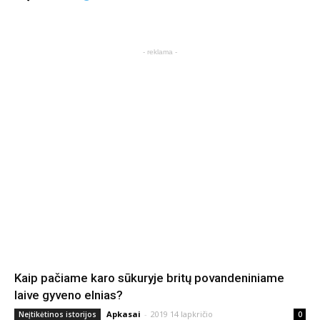
- reklama -
Kaip pačiame karo sūkuryje britų povandeniniame
laive gyveno elnias?
Apkasai
-
2019 14 lapkričio
Neįtikėtinos istorijos
0