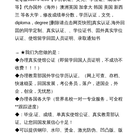
等】代办国外（海外）澳洲英国 加拿大 韩国 美国 新西
兰 等各大学，修改成绩单分数，学历认证，文凭，
diploma，degree [删除请点击网页快照]真实认证.海外回
囯的同学定制、真实认证、、学位证书、囯外真实学位
认证、使馆留学回囯人员证明、录取通知书
→ ★我们为您做的是：
◆办理真实使馆公证（即留学回国人员证明，不成功不
收费！！！）
◆办理教育部国外学位学历认证。（网上可查、存档、
快速稳妥，回国发展，考公务员，落户，进国企，外
企，创业，无忧愁）
◆办理各国各大学（世界名校一对一专业服务，可全程
**跟踪进度）
◆：毕业.证、成绩、单真实使馆公证、真实教育部认
证。让您回国发展信心十足！
◆可以提供钢印、水印、烫金、激光防伪、凹凸版、版