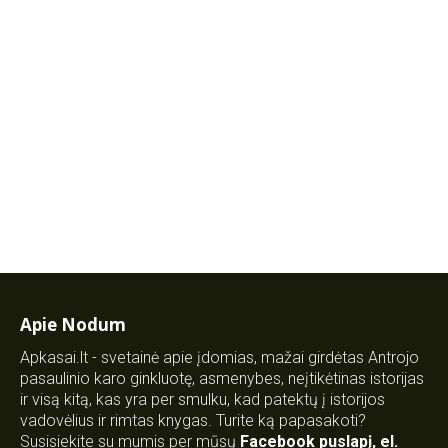
Apie Nodum
Apkasai.lt - svetainė apie įdomias, mažai girdėtas Antrojo
pasaulinio karo ginkluotę, asmenybes, neįtikėtinas istorijas
ir visą kitą, kas yra per smulku, kad patektų į istorijos
vadovėlius ir rimtas knygas. Turite ką papasakoti?
Susisiekite su mumis per mūsų
Facebook puslapį
,
el.