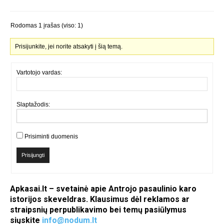
Rodomas 1 įrašas (viso: 1)
Prisijunkite, jei norite atsakyti į šią temą.
Vartotojo vardas:
Slaptažodis:
Prisiminti duomenis
Prisijungti
Apkasai.lt – svetainė apie Antrojo pasaulinio karo
istorijos skeveldras. Klausimus dėl reklamos ar
straipsnių perpublikavimo bei temų pasiūlymus
siųskite
info@nodum.lt