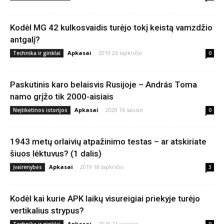
Kodėl MG 42 kulkosvaidis turėjo tokį keistą vamzdžio
antgalį?
Apkasai
-
2019 26 lapkričio
Technika ir ginklai
0
Paskutinis karo belaisvis Rusijoje – András Toma
namo grįžo tik 2000-aisiais
Apkasai
-
2020 16 sausio
Neįtikėtinos istorijos
0
1943 metų orlaivių atpažinimo testas – ar atskiriate
šiuos lėktuvus? (1 dalis)
Apkasai
-
2019 18 lapkričio
Įvairenybės
3
Kodėl kai kurie APK laikų visureigiai priekyje turėjo
vertikalius strypus?
Apkasai
-
2020 21 vasario