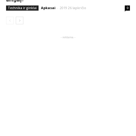
Apkasai
-
2019 26 lapkričio
Technika ir ginklai
0
- reklama -