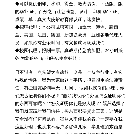
◆可以提供钢印、水印、烫金、激光防伪、凹凸版、版
的毕业.证、百分之百让您满意、设计，印刷;毕业.证、
成绩、单，真实大使馆教育部认证，速度快。
◆招聘代理：本公司诚聘英国、加拿大、澳洲、新西
兰、美国、法国、德国、新加坡欧洲，亚洲各地代理人
员，如果你有业余时间，有兴趣就请联系我们
◆校园代理，报酬丰厚。真诚期待您的加盟。24小时服
务 为您服务 专业服务,使命必赴！
只不过有一点希望大家谅解！这是一个灰色行业，有它
特殊的性质。我为大家做这个事情，担着很重的法律责
任。有些朋友咨询半天，后问，“假如我找你们办理，你
们怎么证明你们不呢？”“假如我找你们办理怎么证明你们
的东西可靠呢？” “怎么证明你们是好人呢？“.既然选择了
我们就应该对我们信任，买东西都要货比三家，这我是
完全没有任何问题的。我从来不催我的客户一定要在我
这里办理，也从来不客户多咨询几家，毕竟谁的东西是