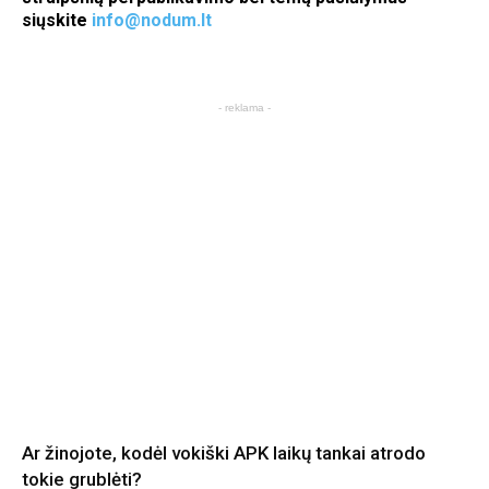
siųskite
info@nodum.lt
- reklama -
Ar žinojote, kodėl vokiški APK laikų tankai atrodo
tokie grublėti?