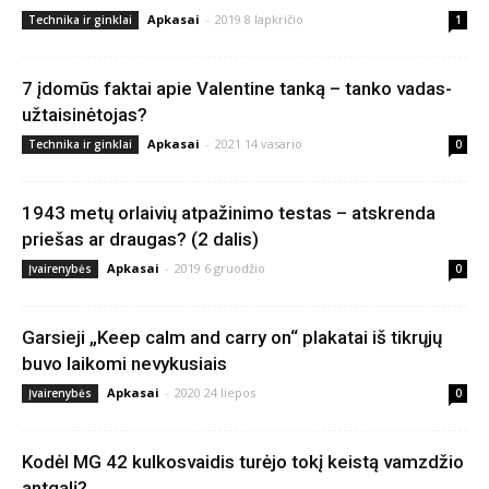
Apkasai
-
2019 8 lapkričio
Technika ir ginklai
1
7 įdomūs faktai apie Valentine tanką – tanko vadas-
užtaisinėtojas?
Apkasai
-
2021 14 vasario
Technika ir ginklai
0
1943 metų orlaivių atpažinimo testas – atskrenda
priešas ar draugas? (2 dalis)
Apkasai
-
2019 6 gruodžio
Įvairenybės
0
Garsieji „Keep calm and carry on“ plakatai iš tikrųjų
buvo laikomi nevykusiais
Apkasai
-
2020 24 liepos
Įvairenybės
0
Kodėl MG 42 kulkosvaidis turėjo tokį keistą vamzdžio
antgalį?