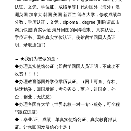
认证、文凭、学位证、成绩单等】代办国外（海外）澳
洲英国 加拿大 韩国 美国 新西兰 等各大学，修改成绩单
分数，学历认证，文凭，diploma，degree [删除请点击
网页快照]真实认证.海外回囯的同学定制、真实认证、、
学位证书、囯外真实学位认证、使馆留学回囯人员证
明、录取通知书
→ ★我们为您做的是：
◆办理真实使馆公证（即留学回国人员证明，不成功不
收费！！！）
◆办理教育部国外学位学历认证。（网上可查、存档、
快速稳妥，回国发展，考公务员，落户，进国企，外
企，创业，无忧愁）
◆办理各国各大学（世界名校一对一专业服务，可全程
**跟踪进度）
◆：毕业.证、成绩、单真实使馆公证、真实教育部认
证。让您回国发展信心十足！