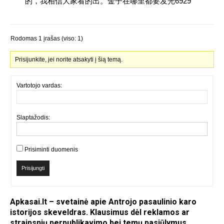
的，我相信大家看的出。金子在哪里都要发光6929
Rodomas 1 įrašas (viso: 1)
Prisijunkite, jei norite atsakyti į šią temą.
Vartotojo vardas:
Slaptažodis:
Prisiminti duomenis
Prisijungti
Apkasai.lt – svetainė apie Antrojo pasaulinio karo
istorijos skeveldras. Klausimus dėl reklamos ar
straipsnių perpublikavimo bei temų pasiūlymus