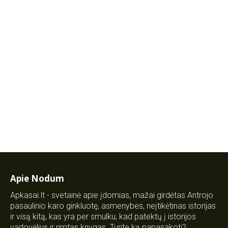
Apie Nodum
Apkasai.lt - svetainė apie įdomias, mažai girdėtas Antrojo
pasaulinio karo ginkluotę, asmenybes, neįtikėtinas istorijas
ir visą kitą, kas yra per smulku, kad patektų į istorijos
vadovėlius ir rimtas knygas. Turite ką papasakoti?