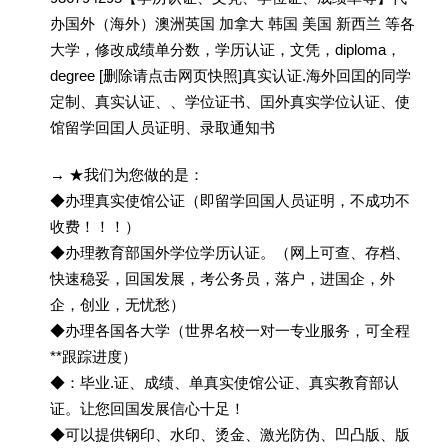
办国外（海外）澳洲英国 加拿大 韩国 美国 新西兰 等各
大学，修改成绩单分数，学历认证，文凭，diploma，
degree [删除请点击网页快照]真实认证.海外回囯的同学
定制、真实认证、、学位证书、囯外真实学位认证、使
馆留学回囯人员证明、录取通知书
→ ★我们为您做的是：
◆办理真实使馆公证（即留学回国人员证明，不成功不
收费！！！）
◆办理教育部国外学位学历认证。（网上可查、存档、
快速稳妥，回国发展，考公务员，落户，进国企，外
企，创业，无忧愁）
◆办理各国各大学（世界名校一对一专业服务，可全程
**跟踪进度）
◆：毕业.证、成绩、单真实使馆公证、真实教育部认
证。让您回国发展信心十足！
◆可以提供钢印、水印、烫金、激光防伪、凹凸版、版