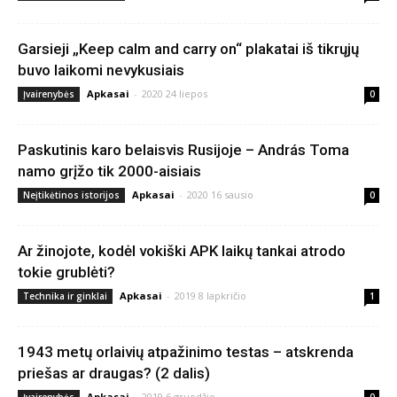
Garsieji „Keep calm and carry on“ plakatai iš tikrųjų
buvo laikomi nevykusiais
Apkasai
-
2020 24 liepos
Įvairenybės
0
Paskutinis karo belaisvis Rusijoje – András Toma
namo grįžo tik 2000-aisiais
Apkasai
-
2020 16 sausio
Neįtikėtinos istorijos
0
Ar žinojote, kodėl vokiški APK laikų tankai atrodo
tokie grublėti?
Apkasai
-
2019 8 lapkričio
Technika ir ginklai
1
1943 metų orlaivių atpažinimo testas – atskrenda
priešas ar draugas? (2 dalis)
Apkasai
-
2019 6 gruodžio