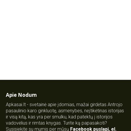
Apie Nodum
Apkasai.lt - svetainė apie įdomias, mažai girdėtas Antrojo
pasaulinio karo ginkluotę, asmenybes, neįtikėtinas istorijas
ir visą kitą, kas yra per smulku, kad patektų į istorijos
vadovėlius ir rimtas knygas. Turite ką papasakoti?
Susisiekite su mumis per mūsų
Facebook puslapį
,
el.