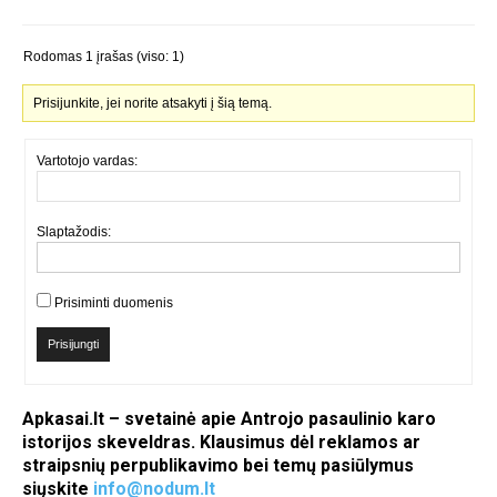
Rodomas 1 įrašas (viso: 1)
Prisijunkite, jei norite atsakyti į šią temą.
Vartotojo vardas:
Slaptažodis:
Prisiminti duomenis
Prisijungti
Apkasai.lt – svetainė apie Antrojo pasaulinio karo
istorijos skeveldras. Klausimus dėl reklamos ar
straipsnių perpublikavimo bei temų pasiūlymus
siųskite
info@nodum.lt