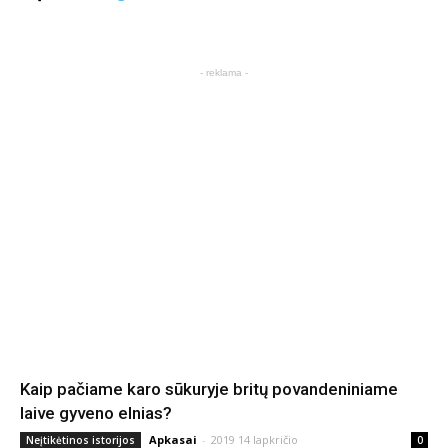
- reklama -
Kaip pačiame karo sūkuryje britų povandeniniame
laive gyveno elnias?
Apkasai
-
2019 14 lapkričio
Neįtikėtinos istorijos
0