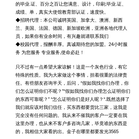
的毕业.证、百分之百让您满意、设计，印刷;毕业.证、
成绩、单，真实大使馆教育部认证，速度快。
◆招聘代理：本公司诚聘英国、加拿大、澳洲、新西
兰、美国、法国、德国、新加坡欧洲，亚洲各地代理人
员，如果你有业余时间，有兴趣就请联系我们
◆校园代理，报酬丰厚。真诚期待您的加盟。24小时服
务 为您服务 专业服务,使命必赴！
只不过有一点希望大家谅解！这是一个灰色行业，有它
特殊的性质。我为大家做这个事情，担着很重的法律责
任。有些朋友咨询半天，后问，“假如我找你们办理，你
们怎么证明你们不呢？”“假如我找你们办理怎么证明你们
的东西可靠呢？” “怎么证明你们是好人呢？“.既然选择了
我们就应该对我们信任，买东西都要货比三家，这我是
完全没有任何问题的。我从来不催我的客户一定要在我
这里办理，也从来不客户多咨询几家，毕竟谁的东西是
的，我相信大家看的出。金子在哪里都要发光3565