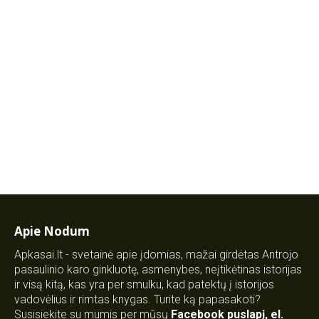
Apie Nodum
Apkasai.lt - svetainė apie įdomias, mažai girdėtas Antrojo
pasaulinio karo ginkluotę, asmenybes, neįtikėtinas istorijas
ir visą kitą, kas yra per smulku, kad patektų į istorijos
vadovėlius ir rimtas knygas. Turite ką papasakoti?
Susisiekite su mumis per mūsų
Facebook puslapį
,
el.