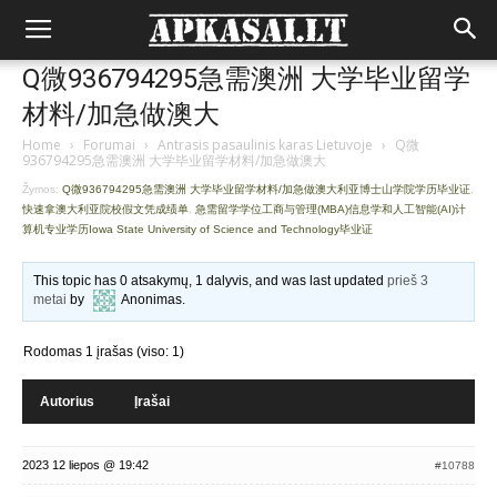
Q微936794295急需澳洲 大学毕业留学
材料/加急做澳大
Home
›
Forumai
›
Antrasis pasaulinis karas Lietuvoje
›
Q微
936794295急需澳洲 大学毕业留学材料/加急做澳大
Žymos:
Q微936794295急需澳洲 大学毕业留学材料/加急做澳大利亚博士山学院学历毕业证
,
快速拿澳大利亚院校假文凭成绩单
,
急需留学学位工商与管理(MBA)信息学和人工智能(AI)计
算机专业学历Iowa State University of Science and Technology毕业证
This topic has 0 atsakymų, 1 dalyvis, and was last updated
prieš 3
metai
by
Anonimas
.
Rodomas 1 įrašas (viso: 1)
Autorius
Įrašai
2023 12 liepos @ 19:42
#10788