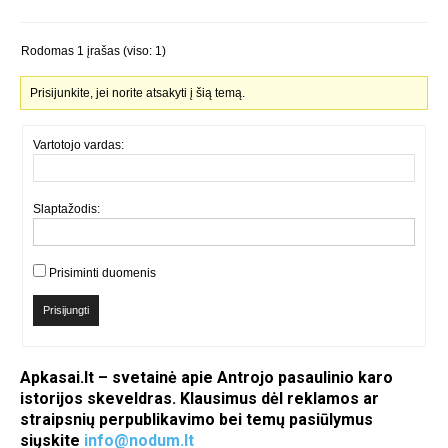
Rodomas 1 įrašas (viso: 1)
Prisijunkite, jei norite atsakyti į šią temą.
Vartotojo vardas:
Slaptažodis:
Prisiminti duomenis
Prisijungti
Apkasai.lt – svetainė apie Antrojo pasaulinio karo
istorijos skeveldras. Klausimus dėl reklamos ar
straipsnių perpublikavimo bei temų pasiūlymus
siųskite
info@nodum.lt