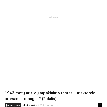
- reklama -
1943 metų orlaivių atpažinimo testas – atskrenda
priešas ar draugas? (2 dalis)
Apkasai
-
2019 6 gruodžio
Įvairenybės
0