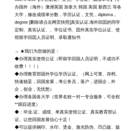
办国外（海外）澳洲英国 加拿大 韩国 美国 新西兰 等各
大学，修改成绩单分数，学历认证，文凭，diploma，
degree [删除请点击网页快照]真实认证.海外回囯的同学
定制、真实认证、、学位证书、囯外真实学位认证、使
馆留学回囯人员证明、录取通知书
→ ★我们为您做的是：
◆办理真实使馆公证（即留学回国人员证明，不成功不
收费！！！）
◆办理教育部国外学位学历认证。（网上可查、存档、
快速稳妥，回国发展，考公务员，落户，进国企，外
企，创业，无忧愁）
◆办理各国各大学（世界名校一对一专业服务，可全程
**跟踪进度）
◆：毕业.证、成绩、单真实使馆公证、真实教育部认
证。让您回国发展信心十足！
◆可以提供钢印、水印、烫金、激光防伪、凹凸版、版