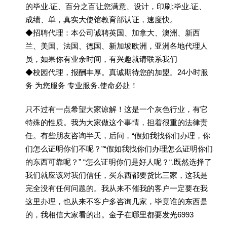
的毕业.证、百分之百让您满意、设计，印刷;毕业.证、
成绩、单，真实大使馆教育部认证，速度快。
◆招聘代理：本公司诚聘英国、加拿大、澳洲、新西
兰、美国、法国、德国、新加坡欧洲，亚洲各地代理人
员，如果你有业余时间，有兴趣就请联系我们
◆校园代理，报酬丰厚。真诚期待您的加盟。24小时服
务 为您服务 专业服务,使命必赴！
只不过有一点希望大家谅解！这是一个灰色行业，有它
特殊的性质。我为大家做这个事情，担着很重的法律责
任。有些朋友咨询半天，后问，“假如我找你们办理，你
们怎么证明你们不呢？”“假如我找你们办理怎么证明你们
的东西可靠呢？” “怎么证明你们是好人呢？“.既然选择了
我们就应该对我们信任，买东西都要货比三家，这我是
完全没有任何问题的。我从来不催我的客户一定要在我
这里办理，也从来不客户多咨询几家，毕竟谁的东西是
的，我相信大家看的出。金子在哪里都要发光6993