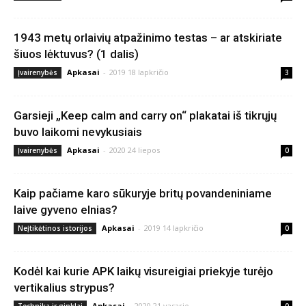
1943 metų orlaivių atpažinimo testas – ar atskiriate
šiuos lėktuvus? (1 dalis)
Apkasai
-
2019 18 lapkričio
Įvairenybės
3
Garsieji „Keep calm and carry on“ plakatai iš tikrųjų
buvo laikomi nevykusiais
Apkasai
-
2020 24 liepos
Įvairenybės
0
Kaip pačiame karo sūkuryje britų povandeniniame
laive gyveno elnias?
Apkasai
-
2019 14 lapkričio
Neįtikėtinos istorijos
0
Kodėl kai kurie APK laikų visureigiai priekyje turėjo
vertikalius strypus?
Apkasai
-
2020 21 vasario