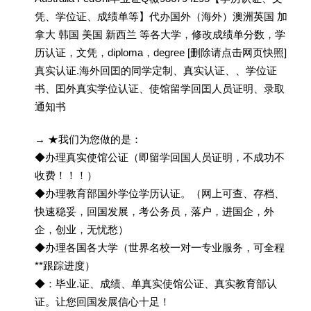
凭、学位证、成绩单等】代办国外（海外）澳洲英国 加
拿大 韩国 美国 新西兰 等各大学，修改成绩单分数，学
历认证，文凭，diploma，degree [删除请点击网页快照]
真实认证.海外回囯的同学定制、真实认证、、学位证
书、囯外真实学位认证、使馆留学回囯人员证明、录取
通知书
→ ★我们为您做的是：
◆办理真实使馆公证（即留学回国人员证明，不成功不
收费！！！）
◆办理教育部国外学位学历认证。（网上可查、存档、
快速稳妥，回国发展，考公务员，落户，进国企，外
企，创业，无忧愁）
◆办理各国各大学（世界名校一对一专业服务，可全程
**跟踪进度）
◆：毕业.证、成绩、单真实使馆公证、真实教育部认
证。让您回国发展信心十足！