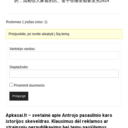
的，我相信大家看的出。金子在哪里都要发光2814
Rodomas 1 įrašas (viso: 1)
Prisijunkite, jei norite atsakyti į šią temą.
Vartotojo vardas:
Slaptažodis:
Prisiminti duomenis
Prisijungti
Apkasai.lt – svetainė apie Antrojo pasaulinio karo
istorijos skeveldras. Klausimus dėl reklamos ar
straipsnių perpublikavimo bei temų pasiūlymus