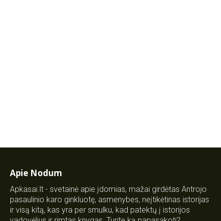
Apie Nodum
Apkasai.lt - svetainė apie įdomias, mažai girdėtas Antrojo
pasaulinio karo ginkluotę, asmenybes, neįtikėtinas istorijas
ir visą kitą, kas yra per smulku, kad patektų į istorijos
vadovėlius ir rimtas knygas. Turite ką papasakoti?