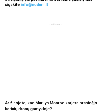
siųskite
info@nodum.lt
- reklama -
Ar žinojote, kad Marilyn Monroe karjera prasidėjo
karinių dronų gamykloje?