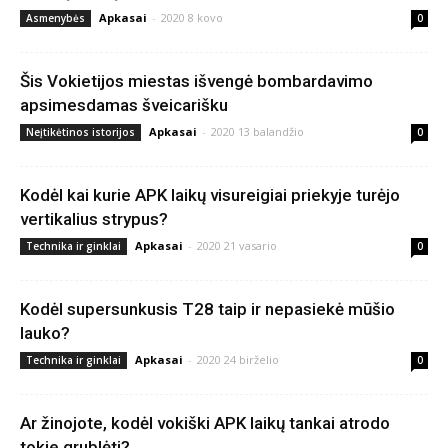
Apkasai
-
2020 8 kovo
Asmenybės
0
Šis Vokietijos miestas išvengė bombardavimo
apsimesdamas šveicarišku
Apkasai
-
2020 13 balandžio
Neįtikėtinos istorijos
0
Kodėl kai kurie APK laikų visureigiai priekyje turėjo
vertikalius strypus?
Apkasai
-
2020 21 vasario
Technika ir ginklai
0
Kodėl supersunkusis T28 taip ir nepasiekė mūšio
lauko?
Apkasai
-
2020 24 birželio
Technika ir ginklai
0
Ar žinojote, kodėl vokiški APK laikų tankai atrodo
tokie grublėti?