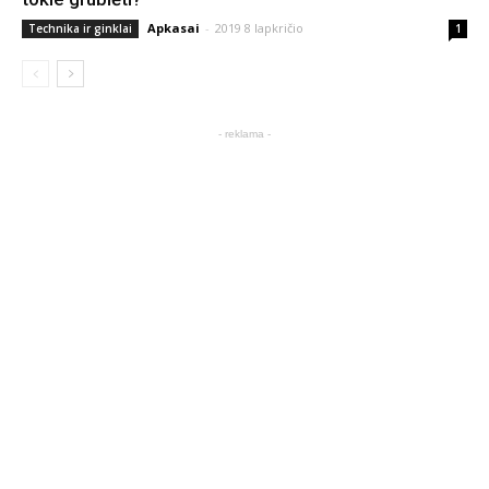
Apkasai
-
2019 8 lapkričio
Technika ir ginklai
1
- reklama -