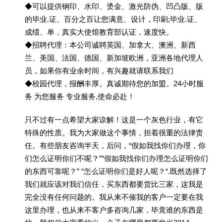
◆可以提供钢印、水印、烫金、激光防伪、凹凸版、版
的毕业.证、百分之百让您满意、设计，印刷;毕业.证、
成绩、单，真实大使馆教育部认证，速度快。
◆招聘代理：本公司诚聘英国、加拿大、澳洲、新西
兰、美国、法国、德国、新加坡欧洲，亚洲各地代理人
员，如果你有业余时间，有兴趣就请联系我们
◆校园代理，报酬丰厚。真诚期待您的加盟。24小时服
务 为您服务 专业服务,使命必赴！
只不过有一点希望大家谅解！这是一个灰色行业，有它
特殊的性质。我为大家做这个事情，担着很重的法律责
任。有些朋友咨询半天，后问，“假如我找你们办理，你
们怎么证明你们不呢？”“假如我找你们办理怎么证明你们
的东西可靠呢？” “怎么证明你们是好人呢？“.既然选择了
我们就应该对我们信任，买东西都要货比三家，这我是
完全没有任何问题的。我从来不催我的客户一定要在我
这里办理，也从来不客户多咨询几家，毕竟谁的东西是