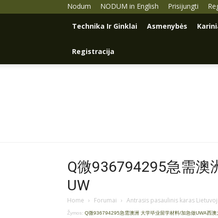
Nodum
NODUM in English
Prisijungti
Reg
Technika Ir Ginklai
Asmenybės
Karin
Registracija
Q微936794295急
UW
Home
›
Forumai
›
Antrasis pasaulinis karas Lietuvo
Žymos:
Q微936794295急需澳洲 大学毕业留学材料/加急做UWA西