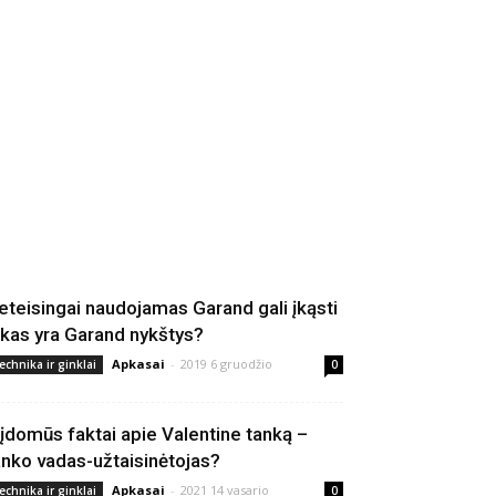
eteisingai naudojamas Garand gali įkąsti
 kas yra Garand nykštys?
Apkasai
-
2019 6 gruodžio
echnika ir ginklai
0
 įdomūs faktai apie Valentine tanką –
anko vadas-užtaisinėtojas?
Apkasai
-
2021 14 vasario
echnika ir ginklai
0