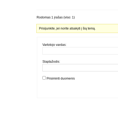
Rodomas 1 įrašas (viso: 1)
Prisijunkite, jei norite atsakyti į šią temą.
Vartotojo vardas:
Slaptažodis:
Prisiminti duomenis