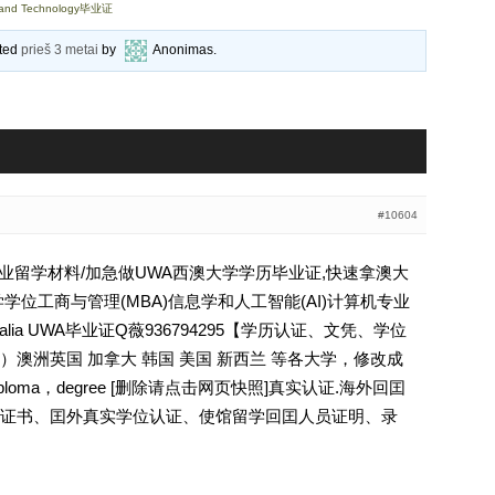
and Technology毕业证
ated
prieš 3 metai
by
Anonimas
.
#10604
大学毕业留学材料/加急做UWA西澳大学学历毕业证,快速拿澳大
学位工商与管理(MBA)信息学和人工智能(AI)计算机专业
n Australia UWA毕业证Q薇936794295【学历认证、文凭、学位
澳洲英国 加拿大 韩国 美国 新西兰 等各大学，修改成
oma，degree [删除请点击网页快照]真实认证.海外回囯
证书、囯外真实学位认证、使馆留学回囯人员证明、录