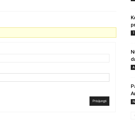
K
p
T
N
d
A
P
A
Prisijungti
N