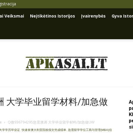
istracija
iai Veiksmai
Neįtikėtinos Istorijos
Įvairenybės
Gyva Istor
Apkasai.lt
需澳洲 大学毕业留学材料/加急做
A
p
K
p
je
›
Q微936794295急需澳洲 大学毕业留学材料/加急做UW
s
澳大学学历毕业证
,
快速拿澳大利亚院校假文凭成绩单
,
急需留学学位工商与管理(MBA)信