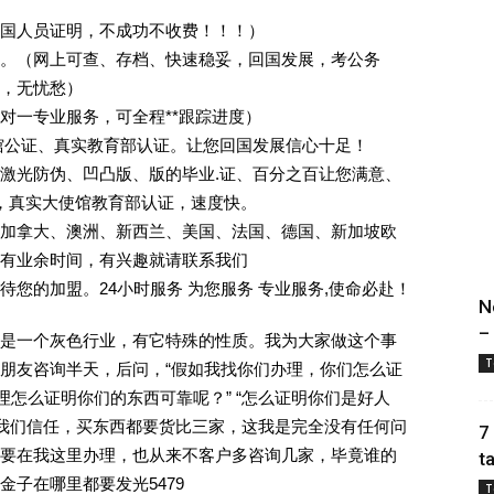
回国人员证明，不成功不收费！！！）
。（网上可查、存档、快速稳妥，回国发展，考公务
业，无忧愁）
一对一专业服务，可全程**跟踪进度）
馆公证、真实教育部认证。让您回国发展信心十足！
激光防伪、凹凸版、版的毕业.证、百分之百让您满意、
单，真实大使馆教育部认证，速度快。
加拿大、澳洲、新西兰、美国、法国、德国、新加坡欧
有业余时间，有兴趣就请联系我们
您的加盟。24小时服务 为您服务 专业服务,使命必赴！
N
–
是一个灰色行业，有它特殊的性质。我为大家做这个事
T
朋友咨询半天，后问，“假如我找你们办理，你们怎么证
理怎么证明你们的东西可靠呢？” “怎么证明你们是好人
对我们信任，买东西都要货比三家，这我是完全没有任何问
7
要在我这里办理，也从来不客户多咨询几家，毕竟谁的
t
子在哪里都要发光5479
T