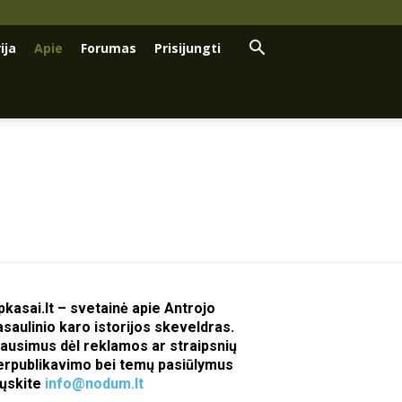
ija
Apie
Forumas
Prisijungti
pkasai.lt – svetainė apie Antrojo
asaulinio karo istorijos skeveldras.
lausimus dėl reklamos ar straipsnių
erpublikavimo bei temų pasiūlymus
iųskite
info@nodum.lt