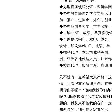
→ ★我们为您做的是：
◆办理真实使馆公证（即留学
◆办理教育部国外学位学历认证
员，落户，进国企，外企，创
◆办理各国各大学（世界名校
◆：毕业.证、成绩、单真实使
◆可以提供钢印、水印、烫金、
设计，印刷;毕业.证、成绩、
◆招聘代理：本公司诚聘英国、
洲，亚洲各地代理人员，如果你
◆校园代理，报酬丰厚。真诚期待
只不过有一点希望大家谅解！这
情，担着很重的法律责任。有些
明你们不呢？”“假如我找你们办
呢？“.既然选择了我们就应该
题的。我从来不催我的客户一定
东西是的，我相信大家看的出。金