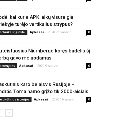
odėl kai kurie APK laikų visureigiai
riekyje turėjo vertikalius strypus?
Apkasai
-
2020 21 vasario
echnika ir ginklai
0
uteistuosius Niurnberge koręs budelis šį
arbą gavo meluodamas
Apkasai
-
2020 9 sausio
smenybės
0
askutinis karo belaisvis Rusijoje –
ndrás Toma namo grįžo tik 2000-aisiais
Apkasai
-
2020 16 sausio
eįtikėtinos istorijos
0