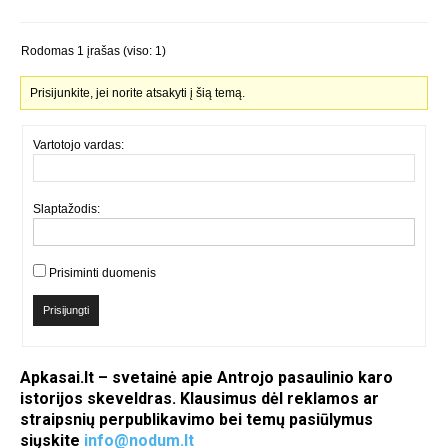
Rodomas 1 įrašas (viso: 1)
Prisijunkite, jei norite atsakyti į šią temą.
Vartotojo vardas:
Slaptažodis:
Prisiminti duomenis
Prisijungti
Apkasai.lt – svetainė apie Antrojo pasaulinio karo
istorijos skeveldras. Klausimus dėl reklamos ar
straipsnių perpublikavimo bei temų pasiūlymus
siųskite
info@nodum.lt