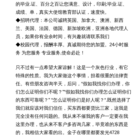
的毕业.证、百分之百让您满意、设计，印刷;毕业.证、
成绩、单，真实大使馆教育部认证，速度快。
◆招聘代理：本公司诚聘英国、加拿大、澳洲、新西
兰、美国、法国、德国、新加坡欧洲，亚洲各地代理人
员，如果你有业余时间，有兴趣就请联系我们
◆校园代理，报酬丰厚。真诚期待您的加盟。24小时服
务 为您服务 专业服务,使命必赴！
只不过有一点希望大家谅解！这是一个灰色行业，有它
特殊的性质。我为大家做这个事情，担着很重的法律责
任。有些朋友咨询半天，后问，“假如我找你们办理，你
们怎么证明你们不呢？”“假如我找你们办理怎么证明你们
的东西可靠呢？” “怎么证明你们是好人呢？“.既然选择了
我们就应该对我们信任，买东西都要货比三家，这我是
完全没有任何问题的。我从来不催我的客户一定要在我
这里办理，也从来不客户多咨询几家，毕竟谁的东西是
的，我相信大家看的出。金子在哪里都要发光4728