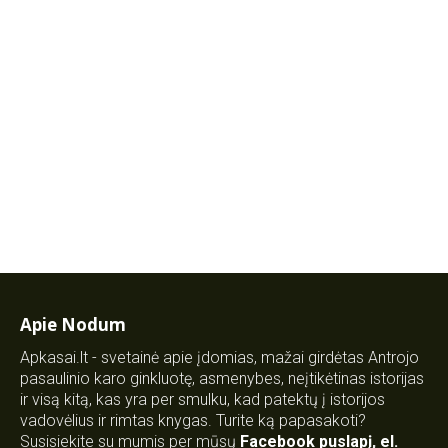
Apie Nodum
Apkasai.lt - svetainė apie įdomias, mažai girdėtas Antrojo
pasaulinio karo ginkluotę, asmenybes, neįtikėtinas istorijas
ir visą kitą, kas yra per smulku, kad patektų į istorijos
vadovėlius ir rimtas knygas. Turite ką papasakoti?
Susisiekite su mumis per mūsų
Facebook puslapį
,
el.