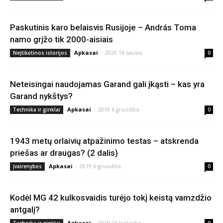
Paskutinis karo belaisvis Rusijoje – András Toma
namo grįžo tik 2000-aisiais
Apkasai
-
2020 16 sausio
Neįtikėtinos istorijos
0
Neteisingai naudojamas Garand gali įkąsti – kas yra
Garand nykštys?
Apkasai
-
2019 6 gruodžio
Technika ir ginklai
0
1943 metų orlaivių atpažinimo testas – atskrenda
priešas ar draugas? (2 dalis)
Apkasai
-
2019 6 gruodžio
Įvairenybės
0
Kodėl MG 42 kulkosvaidis turėjo tokį keistą vamzdžio
antgalį?
Apkasai
-
2019 26 lapkričio