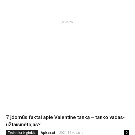
- reklama -
7 įdomūs faktai apie Valentine tanką – tanko vadas-
užtaisinėtojas?
Apkasai
-
2021 14 vasario
Technika ir ginklai
0