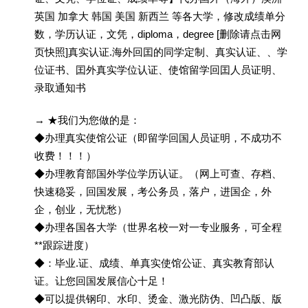
英国 加拿大 韩国 美国 新西兰 等各大学，修改成绩单分
数，学历认证，文凭，diploma，degree [删除请点击网
页快照]真实认证.海外回囯的同学定制、真实认证、、学
位证书、囯外真实学位认证、使馆留学回囯人员证明、
录取通知书
→ ★我们为您做的是：
◆办理真实使馆公证（即留学回国人员证明，不成功不
收费！！！）
◆办理教育部国外学位学历认证。（网上可查、存档、
快速稳妥，回国发展，考公务员，落户，进国企，外
企，创业，无忧愁）
◆办理各国各大学（世界名校一对一专业服务，可全程
**跟踪进度）
◆：毕业.证、成绩、单真实使馆公证、真实教育部认
证。让您回国发展信心十足！
◆可以提供钢印、水印、烫金、激光防伪、凹凸版、版