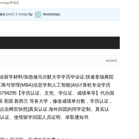
chnology毕业证
ated
prieš 3 metai
by
Anonimas
.
#10805
大学毕业留学材料/加急做马尔默大学学历毕业证,快速拿瑞典院
商与管理(MBA)信息学和人工智能(AI)计算机专业学历
业证Q薇936794295【学历认证、文凭、学位证、成绩单等】代办国
国 美国 新西兰 等各大学，修改成绩单分数，学历认证，
 [删除请点击网页快照]真实认证.海外回囯的同学定制、真实认
认证、使馆留学回囯人员证明、录取通知书