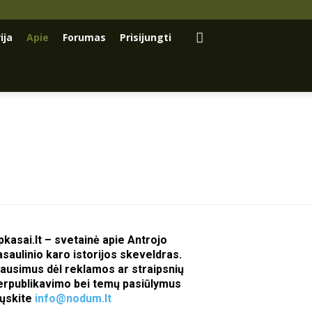
ija
Apie
Forumas
Prisijungti
pkasai.lt – svetainė apie Antrojo
asaulinio karo istorijos skeveldras.
lausimus dėl reklamos ar straipsnių
erpublikavimo bei temų pasiūlymus
iųskite
info@nodum.lt