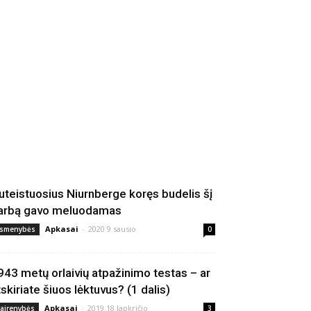
uteistuosius Niurnberge koręs budelis šį
arbą gavo meluodamas
Apkasai
-
2020 9 sausio
smenybės
0
943 metų orlaivių atpažinimo testas – ar
tskiriate šiuos lėktuvus? (1 dalis)
Apkasai
-
2019 18 lapkričio
vairenybės
3