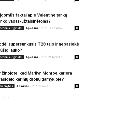
 įdomūs faktai apie Valentine tanką –
anko vadas-užtaisinėtojas?
Apkasai
-
2021 14 vasario
echnika ir ginklai
0
odėl supersunkusis T28 taip ir nepasiekė
ūšio lauko?
Apkasai
-
2020 24 birželio
echnika ir ginklai
0
r žinojote, kad Marilyn Monroe karjera
rasidėjo karinių dronų gamykloje?
Apkasai
-
2020 8 kovo
smenybės
0