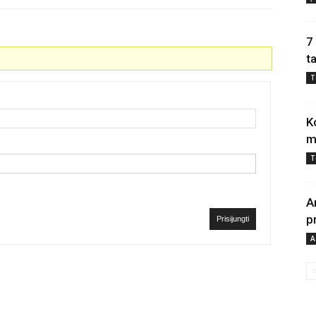
7
t
T
K
m
T
A
p
Prisijungti
A