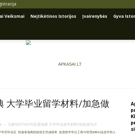
istracija
iai Veiksmai
Neįtikėtinos Istorijos
Įvairenybės
Gyva Istor
需瑞典 大学毕业留学材料/加急做
A
p
Apkasai.lt
K
p
je
›
Q微936794295急需瑞典 大学毕业留学材料/加急做马尔
s
大学学历毕业证
,
快速拿瑞典院校假文凭成绩单
,
急需留学学位工商与管理(MBA)信息学和人