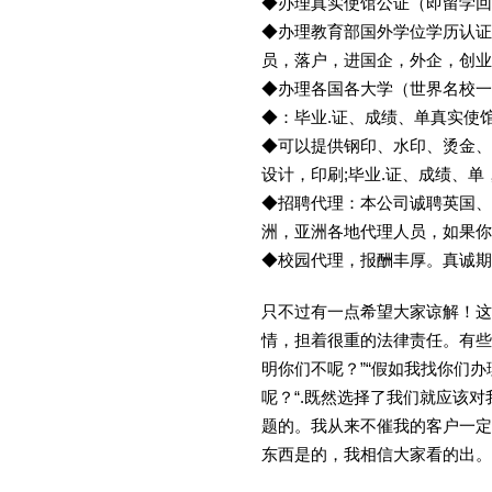
◆办理真实使馆公证（即留学
◆办理教育部国外学位学历认证
员，落户，进国企，外企，创
◆办理各国各大学（世界名校
◆：毕业.证、成绩、单真实使
◆可以提供钢印、水印、烫金、
设计，印刷;毕业.证、成绩、
◆招聘代理：本公司诚聘英国、
洲，亚洲各地代理人员，如果你
◆校园代理，报酬丰厚。真诚期待
只不过有一点希望大家谅解！这
情，担着很重的法律责任。有些
明你们不呢？”“假如我找你们办
呢？“.既然选择了我们就应该
题的。我从来不催我的客户一定
东西是的，我相信大家看的出。金