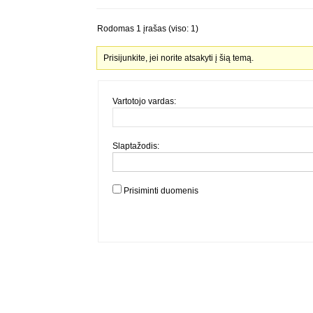
Rodomas 1 įrašas (viso: 1)
Prisijunkite, jei norite atsakyti į šią temą.
Vartotojo vardas:
Slaptažodis:
Prisiminti duomenis