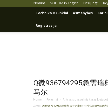
Nodum
NODUM in English
Prisijungti
Reg
Technika Ir Ginklai
Asmenybės
Karin
Registracija
Q微936794295急
马尔
Home
›
Forumai
›
Antrasis pasaulinis karas Lietuvo
Žymos:
Q微936794295急需瑞典 大学毕业留学材料/加急做马尔默