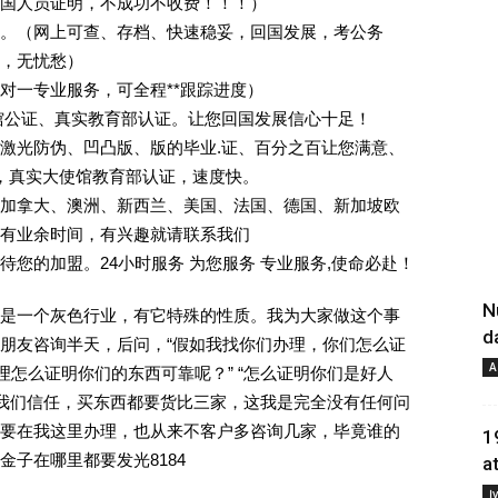
回国人员证明，不成功不收费！！！）
。（网上可查、存档、快速稳妥，回国发展，考公务
业，无忧愁）
一对一专业服务，可全程**跟踪进度）
馆公证、真实教育部认证。让您回国发展信心十足！
激光防伪、凹凸版、版的毕业.证、百分之百让您满意、
单，真实大使馆教育部认证，速度快。
加拿大、澳洲、新西兰、美国、法国、德国、新加坡欧
有业余时间，有兴趣就请联系我们
您的加盟。24小时服务 为您服务 专业服务,使命必赴！
N
是一个灰色行业，有它特殊的性质。我为大家做这个事
d
朋友咨询半天，后问，“假如我找你们办理，你们怎么证
A
理怎么证明你们的东西可靠呢？” “怎么证明你们是好人
对我们信任，买东西都要货比三家，这我是完全没有任何问
要在我这里办理，也从来不客户多咨询几家，毕竟谁的
1
子在哪里都要发光8184
a
Į